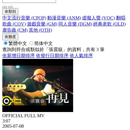
依類別
中文流行音樂 (CPOP)
動漫音樂 (ANM)
虛擬人聲 (VOC)
翻唱
歌曲 (COV)
遊戲音樂 (GM)
同人音樂 (DGM)
經典老歌 (OLD)
廣告曲 (CM)
其他 (OTH)
依難度
繁體中文
简体中文
查詢到符合或類似於「張震嶽」的資料，共有 3 筆
依新增日期排序
依發行日期排序
依人氣排序
OFFICIAL FULL MV
3:07
2005-07-08