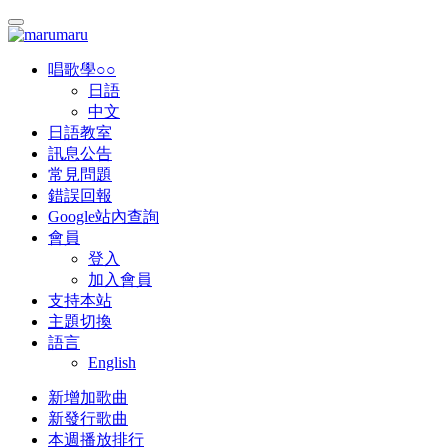
唱歌學○○
日語
中文
日語教室
訊息公告
常見問題
錯誤回報
Google站內查詢
會員
登入
加入會員
支持本站
主題切換
語言
English
新增加歌曲
新發行歌曲
本週播放排行