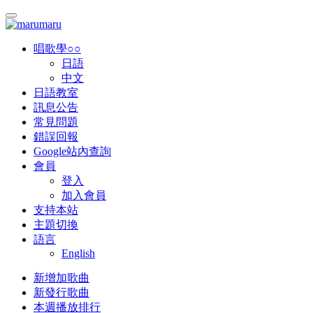
唱歌學○○
日語
中文
日語教室
訊息公告
常見問題
錯誤回報
Google站內查詢
會員
登入
加入會員
支持本站
主題切換
語言
English
新增加歌曲
新發行歌曲
本週播放排行