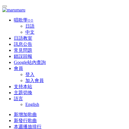
唱歌學○○
日語
中文
日語教室
訊息公告
常見問題
錯誤回報
Google站內查詢
會員
登入
加入會員
支持本站
主題切換
語言
English
新增加歌曲
新發行歌曲
本週播放排行