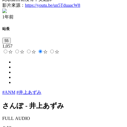
影片來源：
https://youtu.be/un5TduaacW8
1年前
站長
55
1,057
☆
☆
☆
☆
☆
#ANM
#井上あずみ
さんぽ
-
井上あずみ
FULL AUDIO