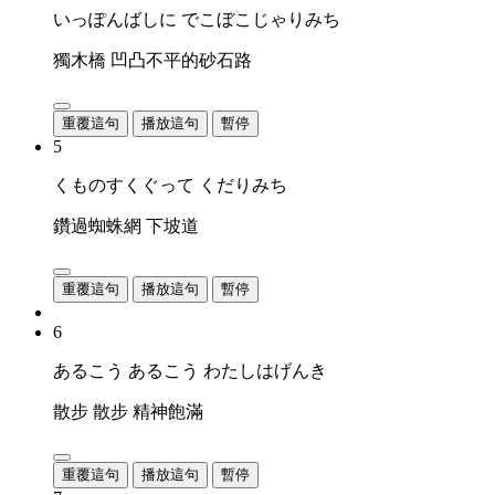
いっぽんばしに でこぼこじゃりみち
獨木橋 凹凸不平的砂石路
重覆這句
播放這句
暫停
5
くものすくぐって くだりみち
鑽過蜘蛛網 下坡道
重覆這句
播放這句
暫停
6
あるこう あるこう わたしはげんき
散步 散步 精神飽滿
重覆這句
播放這句
暫停