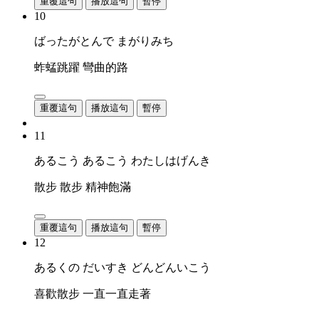
重覆這句
播放這句
暫停
10
ばったがとんで まがりみち
蚱蜢跳躍 彎曲的路
重覆這句
播放這句
暫停
11
あるこう あるこう わたしはげんき
散步 散步 精神飽滿
重覆這句
播放這句
暫停
12
あるくの だいすき どんどんいこう
喜歡散步 一直一直走著