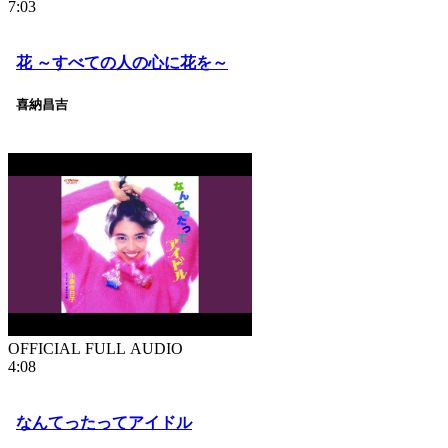
7:03
花 ～すべての人の心に花を～
喜納昌吉
OFFICIAL FULL AUDIO
4:08
なんてったってアイドル