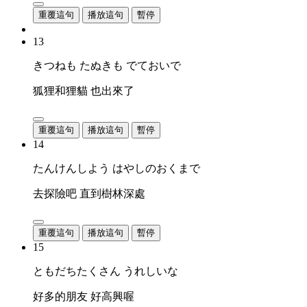
重覆這句
播放這句
暫停
13
きつねも たぬきも でておいで
狐狸和狸貓 也出來了
重覆這句
播放這句
暫停
14
たんけんしよう はやしのおくまで
去探險吧 直到樹林深處
重覆這句
播放這句
暫停
15
ともだちたくさん うれしいな
好多的朋友 好高興喔