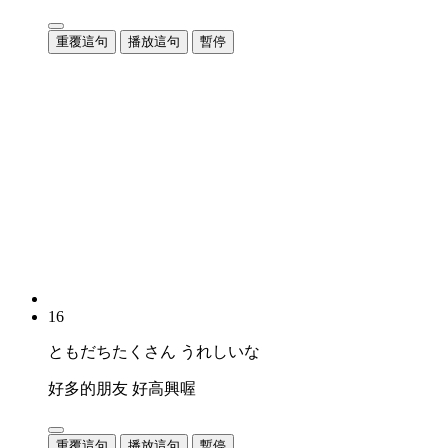
重覆這句
播放這句
暫停
16
ともだちたくさん うれしいな
好多的朋友 好高興喔
重覆這句
播放這句
暫停