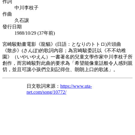
作詞
中川李枝子
作曲
久石譲
發行日期
1988/10/29 (
37年前
)
宮崎駿動畫電影《龍貓》(日語：となりのトトロ)片頭曲
《散步》(さんぽ)的歌詞內容；為宮崎駿委託以《不不幼稚
園》（いやいやえん）一書著名的兒童文學作家中川李枝子所
創作，而宮崎駿對此曲的要求為「希望能像童話般令人感到親
切，並且可讓小孩們立刻記得住、朗朗上口的歌謠」。
日文歌詞來源：
https://www.uta-
net.com/song/10772/