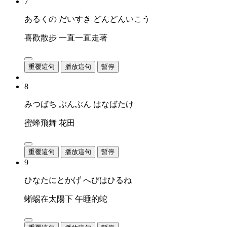
7
あるくの だいすき どんどんいこう
喜歡散步 一直一直走著
重覆這句
播放這句
暫停
8
みつばち ぶんぶん はなばたけ
蜜蜂飛舞 花田
重覆這句
播放這句
暫停
9
ひなたにとかげ へびはひるね
蜥蜴在太陽下 午睡的蛇