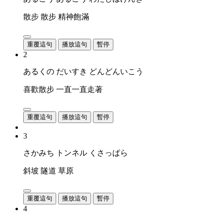
散步 散步 精神飽滿
重覆這句
播放這句
暫停
2
あるくの だいすき どんどんいこう
喜歡散步 一直一直走著
重覆這句
播放這句
暫停
3
さかみち トンネル くさっぱら
斜坡 隧道 草原
重覆這句
播放這句
暫停
4