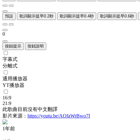
預設
歌詞顯示提早0.2秒
歌詞顯示提早0.4秒
歌詞顯示提早0.6秒
0
按鈕提示
按鈕說明
字幕式
分離式
通用播放器
YT播放器
16:9
21:9
此歌曲目前沒有中文翻譯
影片來源：
https://youtu.be/AOfaWrBwo7I
1年前