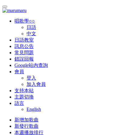
唱歌學○○
日語
中文
日語教室
訊息公告
常見問題
錯誤回報
Google站內查詢
會員
登入
加入會員
支持本站
主題切換
語言
English
新增加歌曲
新發行歌曲
本週播放排行