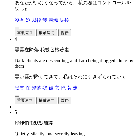
あなたがいなくなってから、私の魂はコントロールを
失った
沒有
妳
以後
我
靈魂
失控
重覆這句
播放這句
暫停
4
黑雲在降落 我被它拖著走
Dark clouds are descending, and I am being dragged along by
them
黒い雲が降りてきて、私はそれに引きずられていく
黑雲
在
降落
我
被
它
拖
著
走
重覆這句
播放這句
暫停
5
靜靜悄悄默默離開
Quietly, silently, and secretly leaving