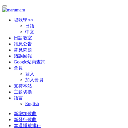
唱歌學○○
日語
中文
日語教室
訊息公告
常見問題
錯誤回報
Google站內查詢
會員
登入
加入會員
支持本站
主題切換
語言
English
新增加歌曲
新發行歌曲
本週播放排行