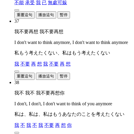
不能
承受
我
已
無處可躲
重覆這句
播放這句
暫停
37
我不要再想 我不要再想
I don't want to think anymore, I don't want to think anymore
私もう考えたくない、私はもう考えたくない
我
不要
再
想
我
不要
再
想
重覆這句
播放這句
暫停
38
我不 我不 我不要再想你
I don't, I don't, I don't want to think of you anymore
私は、私は、私はもうあなたのことを考えたくない
我
不
我
不
我
不要
再
想
你