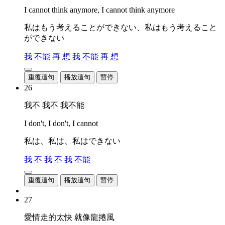
I cannot think anymore, I cannot think anymore
私はもう考えることができない、私はもう考えること
ができない
我
不能
再
想
我
不能
再
想
重覆這句
播放這句
暫停
26
我不 我不 我不能
I don't, I don't, I cannot
私は、私は、私はできない
我
不
我
不
我
不能
重覆這句
播放這句
暫停
27
愛情走的太快 就像龍捲風