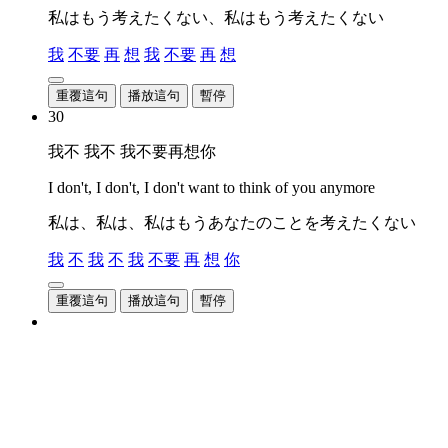
私はもう考えたくない、私はもう考えたくない
我
不要
再
想
我
不要
再
想
重覆這句
播放這句
暫停
30
我不 我不 我不要再想你
I don't, I don't, I don't want to think of you anymore
私は、私は、私はもうあなたのことを考えたくない
我
不
我
不
我
不要
再
想
你
重覆這句
播放這句
暫停