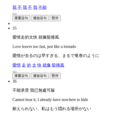
我
不
我
不
我
不能
重覆這句
播放這句
暫停
35
愛情走的太快 就像龍捲風
Love leaves too fast, just like a tornado
愛情が去るのは早すぎる、まるで竜巻のように
愛情
走
的
太
快
就像
龍捲風
重覆這句
播放這句
暫停
36
不能承受 我已無處可躲
Cannot bear it, I already have nowhere to hide
耐えられない、私はもう隠れる場所がない