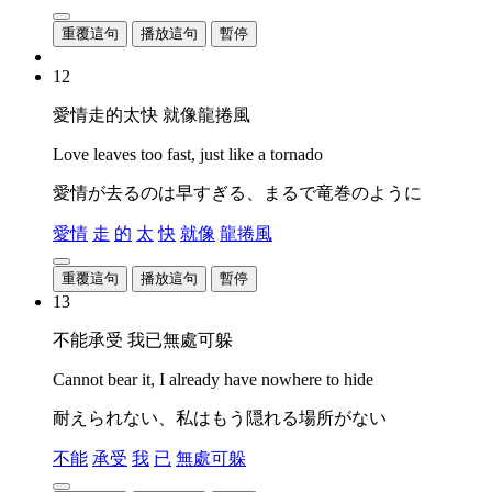
重覆這句
播放這句
暫停
12
愛情走的太快 就像龍捲風
Love leaves too fast, just like a tornado
愛情が去るのは早すぎる、まるで竜巻のように
愛情
走
的
太
快
就像
龍捲風
重覆這句
播放這句
暫停
13
不能承受 我已無處可躲
Cannot bear it, I already have nowhere to hide
耐えられない、私はもう隠れる場所がない
不能
承受
我
已
無處可躲