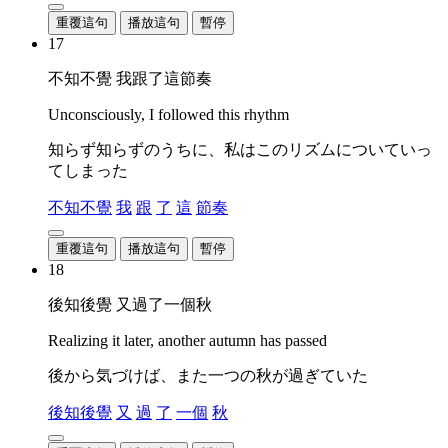
重覆這句
播放這句
暫停
17
不知不覺 我跟了這節奏
Unconsciously, I followed this rhythm
知らず知らずのうちに、私はこのリズムについていっ
てしまった
不知不覺
我
跟
了
這
節奏
重覆這句
播放這句
暫停
18
後知後覺 又過了一個秋
Realizing it later, another autumn has passed
後から気づけば、また一つの秋が過ぎていた
後知後覺
又
過
了
一個
秋