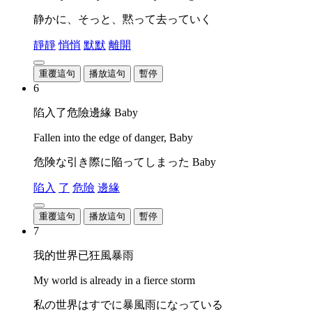
静かに、そっと、黙って去っていく
靜靜
悄悄
默默
離開
重覆這句
播放這句
暫停
6
陷入了危險邊緣 Baby
Fallen into the edge of danger, Baby
危険な引き際に陥ってしまった Baby
陷入
了
危險
邊緣
重覆這句
播放這句
暫停
7
我的世界已狂風暴雨
My world is already in a fierce storm
私の世界はすでに暴風雨になっている