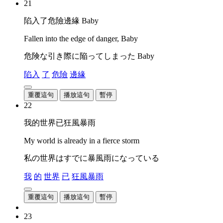
21
陷入了危險邊緣 Baby
Fallen into the edge of danger, Baby
危険な引き際に陥ってしまった Baby
陷入
了
危險
邊緣
重覆這句
播放這句
暫停
22
我的世界已狂風暴雨
My world is already in a fierce storm
私の世界はすでに暴風雨になっている
我
的
世界
已
狂風暴雨
重覆這句
播放這句
暫停
23