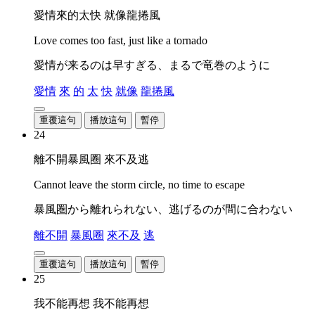
愛情來的太快 就像龍捲風
Love comes too fast, just like a tornado
愛情が来るのは早すぎる、まるで竜巻のように
愛情
來
的
太
快
就像
龍捲風
重覆這句
播放這句
暫停
24
離不開暴風圈 來不及逃
Cannot leave the storm circle, no time to escape
暴風圏から離れられない、逃げるのが間に合わない
離不開
暴風圈
來不及
逃
重覆這句
播放這句
暫停
25
我不能再想 我不能再想