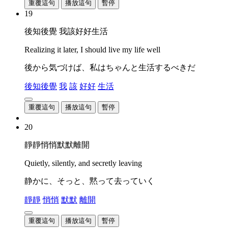
重覆這句
播放這句
暫停
19
後知後覺 我該好好生活
Realizing it later, I should live my life well
後から気づけば、私はちゃんと生活するべきだ
後知後覺
我
該
好好
生活
重覆這句
播放這句
暫停
20
靜靜悄悄默默離開
Quietly, silently, and secretly leaving
静かに、そっと、黙って去っていく
靜靜
悄悄
默默
離開
重覆這句
播放這句
暫停