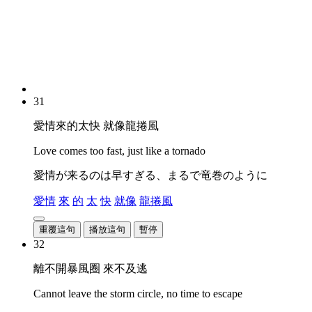
31
愛情來的太快 就像龍捲風
Love comes too fast, just like a tornado
愛情が来るのは早すぎる、まるで竜巻のように
愛情
來
的
太
快
就像
龍捲風
重覆這句
播放這句
暫停
32
離不開暴風圈 來不及逃
Cannot leave the storm circle, no time to escape