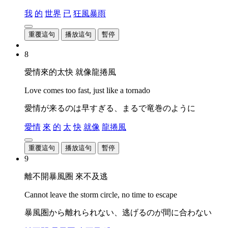
我
的
世界
已
狂風暴雨
重覆這句
播放這句
暫停
8
愛情來的太快 就像龍捲風
Love comes too fast, just like a tornado
愛情が来るのは早すぎる、まるで竜巻のように
愛情
來
的
太
快
就像
龍捲風
重覆這句
播放這句
暫停
9
離不開暴風圈 來不及逃
Cannot leave the storm circle, no time to escape
暴風圏から離れられない、逃げるのが間に合わない