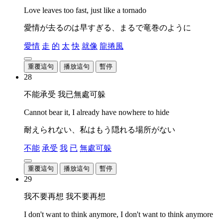
Love leaves too fast, just like a tornado
愛情が去るのは早すぎる、まるで竜巻のように
愛情
走
的
太
快
就像
龍捲風
重覆這句
播放這句
暫停
28
不能承受 我已無處可躲
Cannot bear it, I already have nowhere to hide
耐えられない、私はもう隠れる場所がない
不能
承受
我
已
無處可躲
重覆這句
播放這句
暫停
29
我不要再想 我不要再想
I don't want to think anymore, I don't want to think anymore