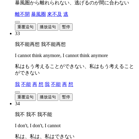
暴風圏から離れられない、逃げるのが間に合わない
離不開
暴風圈
來不及
逃
重覆這句
播放這句
暫停
33
我不能再想 我不能再想
I cannot think anymore, I cannot think anymore
私はもう考えることができない、私はもう考えること
ができない
我
不能
再
想
我
不能
再
想
重覆這句
播放這句
暫停
34
我不 我不 我不能
I don't, I don't, I cannot
私は、私は、私はできない