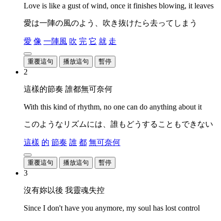
Love is like a gust of wind, once it finishes blowing, it leaves
愛は一陣の風のよう、吹き抜けたら去ってしまう
愛
像
一陣風
吹
完
它
就
走
重覆這句
播放這句
暫停
2
這樣的節奏 誰都無可奈何
With this kind of rhythm, no one can do anything about it
このようなリズムには、誰もどうすることもできない
這樣
的
節奏
誰
都
無可奈何
重覆這句
播放這句
暫停
3
沒有妳以後 我靈魂失控
Since I don't have you anymore, my soul has lost control