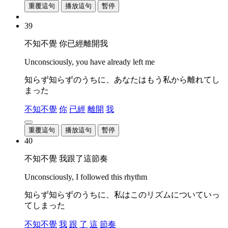
重覆這句
播放這句
暫停
39
不知不覺 你已經離開我
Unconsciously, you have already left me
知らず知らずのうちに、あなたはもう私から離れてし
まった
不知不覺
你
已經
離開
我
重覆這句
播放這句
暫停
40
不知不覺 我跟了這節奏
Unconsciously, I followed this rhythm
知らず知らずのうちに、私はこのリズムについていっ
てしまった
不知不覺
我
跟
了
這
節奏