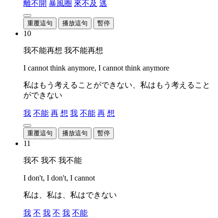
離不開
暴風圈
來不及
逃
重覆這句
播放這句
暫停
10
我不能再想 我不能再想
I cannot think anymore, I cannot think anymore
私はもう考えることができない、私はもう考えること
ができない
我
不能
再
想
我
不能
再
想
重覆這句
播放這句
暫停
11
我不 我不 我不能
I don't, I don't, I cannot
私は、私は、私はできない
我
不
我
不
我
不能