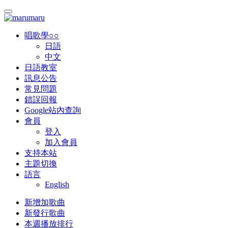
唱歌學○○
日語
中文
日語教室
訊息公告
常見問題
錯誤回報
Google站內查詢
會員
登入
加入會員
支持本站
主題切換
語言
English
新增加歌曲
新發行歌曲
本週播放排行