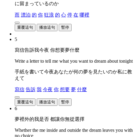
に留まっているのか
而
漂泊
的
你
狂浪
的
心
停
在
哪裡
重覆這句
播放這句
暫停
5
寫信告訴我今夜 你想要夢什麼
Write a letter to tell me what you want to dream about tonight
手紙を書いて今夜あなたが何の夢を見たいのか私に教
えて
寫信
告訴
我
今夜
你
想要
夢
什麼
重覆這句
播放這句
暫停
6
夢裡外的我是否 都讓你無從選擇
Whether the me inside and outside the dream leaves you with
no choice