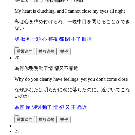
我揪著一顆心 整夜都閉不了眼睛
My heart is clutching, and I cannot close my eyes all night
私は心を締め付けられ、一晩中目を閉じることができ
ない
我
揪著
一顆
心
整夜
都
閉
不了
眼睛
重覆這句
播放這句
暫停
20
為何你明明動了情 卻又不靠近
Why do you clearly have feelings, yet you don't come close
なぜあなたは明らかに恋に落ちたのに、近づいてこな
いのか
為何
你
明明
動了
情
卻
又
不
靠近
重覆這句
播放這句
暫停
21