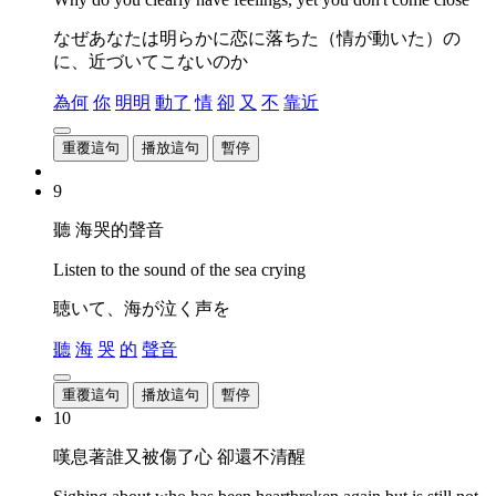
なぜあなたは明らかに恋に落ちた（情が動いた）の
に、近づいてこないのか
為何
你
明明
動了
情
卻
又
不
靠近
重覆這句
播放這句
暫停
9
聽 海哭的聲音
Listen to the sound of the sea crying
聴いて、海が泣く声を
聽
海
哭
的
聲音
重覆這句
播放這句
暫停
10
嘆息著誰又被傷了心 卻還不清醒