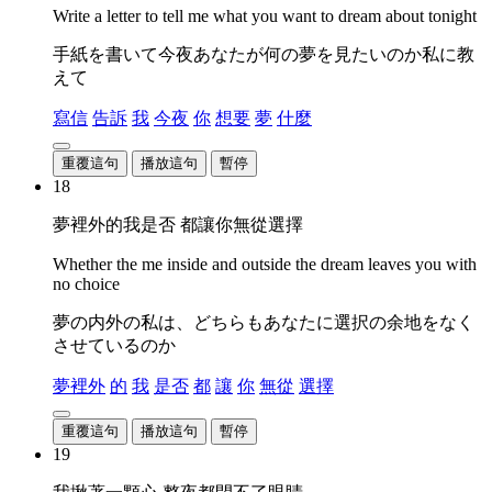
Write a letter to tell me what you want to dream about tonight
手紙を書いて今夜あなたが何の夢を見たいのか私に教
えて
寫信
告訴
我
今夜
你
想要
夢
什麼
重覆這句
播放這句
暫停
18
夢裡外的我是否 都讓你無從選擇
Whether the me inside and outside the dream leaves you with
no choice
夢の内外の私は、どちらもあなたに選択の余地をなく
させているのか
夢裡外
的
我
是否
都
讓
你
無從
選擇
重覆這句
播放這句
暫停
19