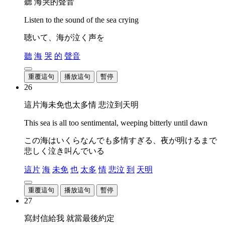
聽 海哭的聲音
Listen to the sound of the sea crying
聴いて、海が泣く声を
聽
海
哭
的
聲音
重覆這句
播放這句
暫停
26
這片海未免也太多情 悲泣到天明
This sea is all too sentimental, weeping bitterly until dawn
この海はいくらなんでも多情すぎる、夜が明けるまで
悲しく泣き叫んでいる
這片
海
未免
也
太多
情
悲泣
到
天明
重覆這句
播放這句
暫停
27
寫封信給我 就當最後約定