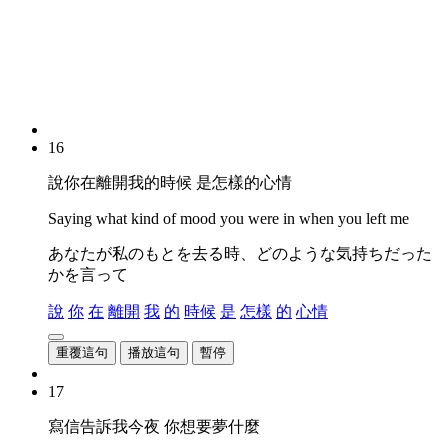
16
說你在離開我的時候 是怎樣的心情
Saying what kind of mood you were in when you left me
あなたが私のもとを去る時、どのような気持ちだった
かを言って
說
你
在
離開
我
的
時候
是
怎樣
的
心情
重覆這句
播放這句
暫停
17
寫信告訴我今夜 你想要夢什麼