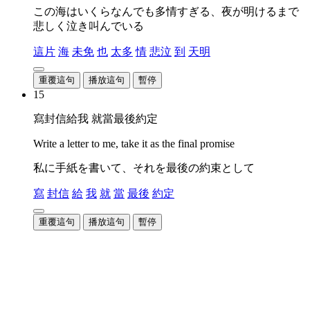
この海はいくらなんでも多情すぎる、夜が明けるまで
悲しく泣き叫んでいる
這片
海
未免
也
太多
情
悲泣
到
天明
重覆這句
播放這句
暫停
15
寫封信給我 就當最後約定
Write a letter to me, take it as the final promise
私に手紙を書いて、それを最後の約束として
寫
封信
給
我
就
當
最後
約定
重覆這句
播放這句
暫停