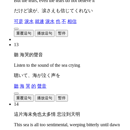
But the tears, even the tears do not believe it
だけど涙が、涙さえも信じてくれない
可是
淚水
就連
淚水
也
不
相信
重覆這句
播放這句
暫停
13
聽 海哭的聲音
Listen to the sound of the sea crying
聴いて、海が泣く声を
聽
海
哭
的
聲音
重覆這句
播放這句
暫停
14
這片海未免也太多情 悲泣到天明
This sea is all too sentimental, weeping bitterly until dawn