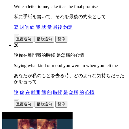
Write a letter to me, take it as the final promise
私に手紙を書いて、それを最後の約束として
寫
封信
給
我
就
當
最後
約定
重覆這句
播放這句
暫停
28
說你在離開我的時候 是怎樣的心情
Saying what kind of mood you were in when you left me
あなたが私のもとを去る時、どのような気持ちだった
かを言って
說
你
在
離開
我
的
時候
是
怎樣
的
心情
重覆這句
播放這句
暫停