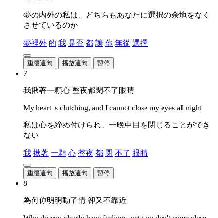
夢の内外の私は、どちらもあなたに選択の余地をなく
させているのか
夢裡外
的
我
是否
都
讓
你
無從
選擇
重覆這句
播放這句
暫停
7
我揪著一顆心 整夜都閉不了眼睛
My heart is clutching, and I cannot close my eyes all night
私は心を締め付けられ、一晩中目を閉じることができ
ない
我
揪著
一顆
心
整夜
都
閉
不了
眼睛
重覆這句
播放這句
暫停
8
為何你明明動了情 卻又不靠近
Why do you clearly have feelings, yet you don't come close