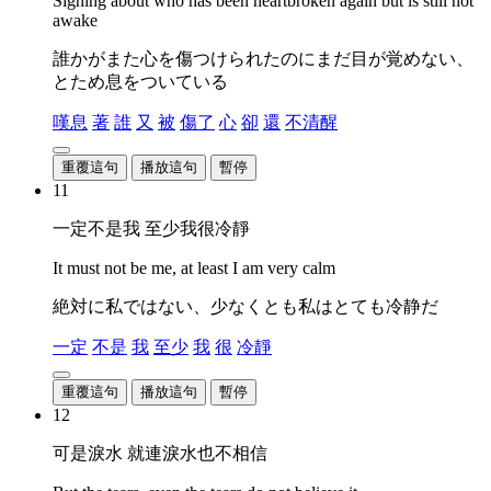
Sighing about who has been heartbroken again but is still not
awake
誰かがまた心を傷つけられたのにまだ目が覚めない、
とため息をついている
嘆息
著
誰
又
被
傷了
心
卻
還
不清醒
重覆這句
播放這句
暫停
11
一定不是我 至少我很冷靜
It must not be me, at least I am very calm
絶対に私ではない、少なくとも私はとても冷静だ
一定
不是
我
至少
我
很
冷靜
重覆這句
播放這句
暫停
12
可是淚水 就連淚水也不相信