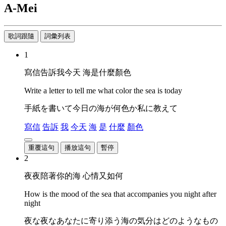
A-Mei
歌詞跟隨
詞彙列表
1
寫信告訴我今天 海是什麼顏色
Write a letter to tell me what color the sea is today
手紙を書いて今日の海が何色か私に教えて
寫信
告訴
我
今天
海
是
什麼
顏色
重覆這句
播放這句
暫停
2
夜夜陪著你的海 心情又如何
How is the mood of the sea that accompanies you night after
night
夜な夜なあなたに寄り添う海の気分はどのようなもの