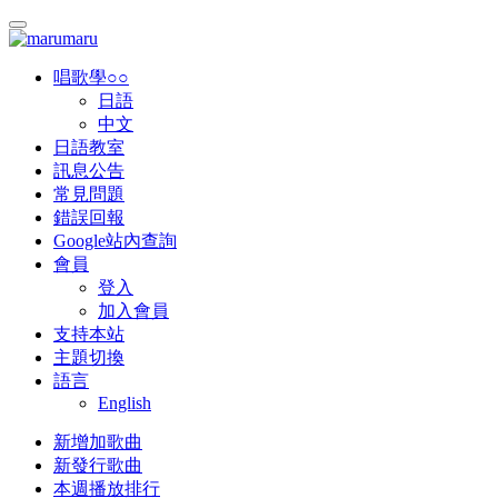
唱歌學○○
日語
中文
日語教室
訊息公告
常見問題
錯誤回報
Google站內查詢
會員
登入
加入會員
支持本站
主題切換
語言
English
新增加歌曲
新發行歌曲
本週播放排行