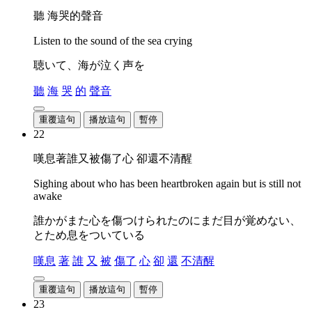
聽 海哭的聲音
Listen to the sound of the sea crying
聴いて、海が泣く声を
聽
海
哭
的
聲音
重覆這句
播放這句
暫停
22
嘆息著誰又被傷了心 卻還不清醒
Sighing about who has been heartbroken again but is still not
awake
誰かがまた心を傷つけられたのにまだ目が覚めない、
とため息をついている
嘆息
著
誰
又
被
傷了
心
卻
還
不清醒
重覆這句
播放這句
暫停
23