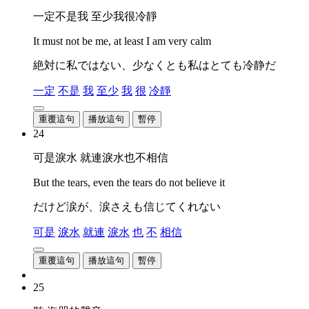
一定不是我 至少我很冷靜
It must not be me, at least I am very calm
絶対に私ではない、少なくとも私はとても冷静だ
一定
不是
我
至少
我
很
冷靜
重覆這句
播放這句
暫停
24
可是淚水 就連淚水也不相信
But the tears, even the tears do not believe it
だけど涙が、涙さえも信じてくれない
可是
淚水
就連
淚水
也
不
相信
重覆這句
播放這句
暫停
25