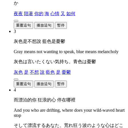
か
夜夜
陪著
你的
海
心情
又
如何
重覆這句
播放這句
暫停
3
灰色是不想說 藍色是憂鬱
Gray means not wanting to speak, blue means melancholy
灰色は言いたくない気持ち、青色は憂鬱
灰色
是
不想
說
藍色
是
憂鬱
重覆這句
播放這句
暫停
4
而漂泊的你 狂浪的心 停在哪裡
And you who are drifting, where does your wild-waved heart
stop
そして漂流するあなた、荒れ狂う波のような心はどこ