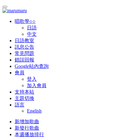
唱歌學○○
日語
中文
日語教室
訊息公告
常見問題
錯誤回報
Google站內查詢
會員
登入
加入會員
支持本站
主題切換
語言
English
新增加歌曲
新發行歌曲
本週播放排行