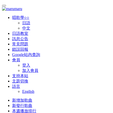
唱歌學○○
日語
中文
日語教室
訊息公告
常見問題
錯誤回報
Google站內查詢
會員
登入
加入會員
支持本站
主題切換
語言
English
新增加歌曲
新發行歌曲
本週播放排行