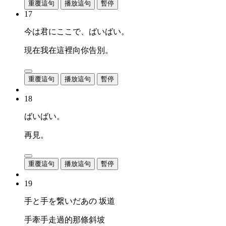
重覆這句
播放這句
暫停
17
今は君にここで、ばいばい。
現在我在這裡向你告別。
重覆這句
播放這句
暫停
18
ばいばい。
再見。
重覆這句
播放這句
暫停
19
手と手を繋いだあの 坂道
手牽手走過的那條斜坡