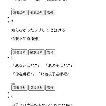
重覆這句
播放這句
暫停
7
知らなかったフリして とぼける
假裝不知道 裝傻
重覆這句
播放這句
暫停
8
「あなたはどこ?」 「あの子はどこ?」
「你在哪裡?」 「那個孩子在哪裡?」
重覆這句
播放這句
暫停
9
自分より大事なものって なになあに