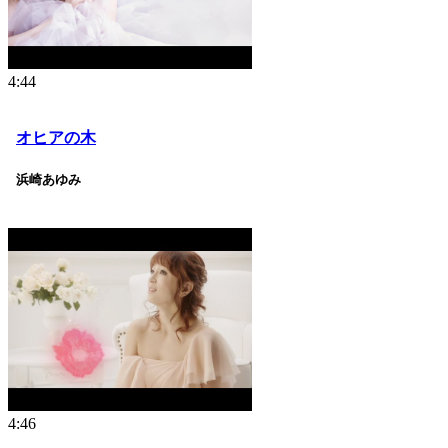
4:44
オヒアの木
浜崎あゆみ
4:46