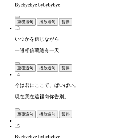
Byebyebye bybybybye
重覆這句
播放這句
暫停
13
いつかを信じながら
一邊相信著總有一天
重覆這句
播放這句
暫停
14
今は君にここで、ばいばい。
現在我在這裡向你告別。
重覆這句
播放這句
暫停
15
Byebyebye bybybybye