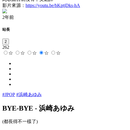
影片來源：
https://youtu.be/bKptjDks-hA
2年前
站長
2
262
☆
☆
☆
☆
☆
#JPOP
#浜崎あゆみ
BYE-BYE
-
浜崎あゆみ
(都長得不一樣了)