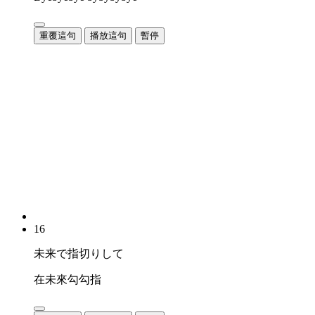
重覆這句
播放這句
暫停
16
未来で指切りして
在未來勾勾指