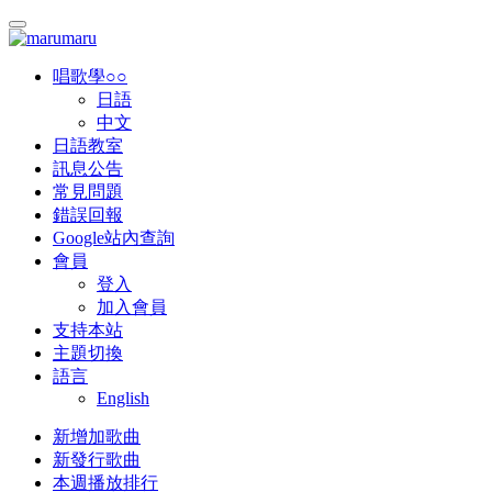
唱歌學○○
日語
中文
日語教室
訊息公告
常見問題
錯誤回報
Google站內查詢
會員
登入
加入會員
支持本站
主題切換
語言
English
新增加歌曲
新發行歌曲
本週播放排行