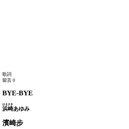
歌詞
留言
0
BYE-BYE
はまさき
浜崎
あゆみ
濱崎步