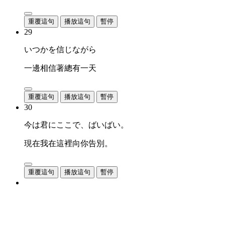
重覆這句
播放這句
暫停
29
いつかを信じながら
一邊相信著總有一天
重覆這句
播放這句
暫停
30
今は君にここで、ばいばい。
現在我在這裡向你告別。
重覆這句
播放這句
暫停