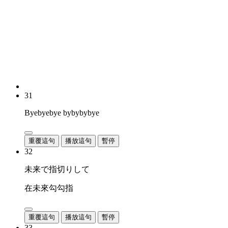
31
Byebyebye bybybybye
重覆這句
播放這句
暫停
32
未来で指切りして
在未來勾勾指
重覆這句
播放這句
暫停
33