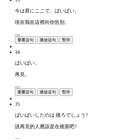
今は君にここで、ばいばい。
現在我在這裡向你告別。
重覆這句
播放這句
暫停
34
ばいばい。
再見。
重覆這句
播放這句
暫停
35
ばいばいしたのは 後ろでしょう?
說再見的人應該是在後面吧?