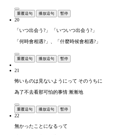
重覆這句
播放這句
暫停
20
「いつ出会う?」 「いついつ出会う?」
「何時會相遇?」、「什麼時候會相遇?」
重覆這句
播放這句
暫停
21
怖いものは見ないようにって そのうちに
為了不去看那可怕的事情 漸漸地
重覆這句
播放這句
暫停
22
無かったことになるって