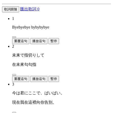
匯出歌詞
0
歌詞跟隨
1
Byebyebye bybybybye
重覆這句
播放這句
暫停
2
未来で指切りして
在未來勾勾指
重覆這句
播放這句
暫停
3
今は君にここで、ばいばい。
現在我在這裡向你告別。