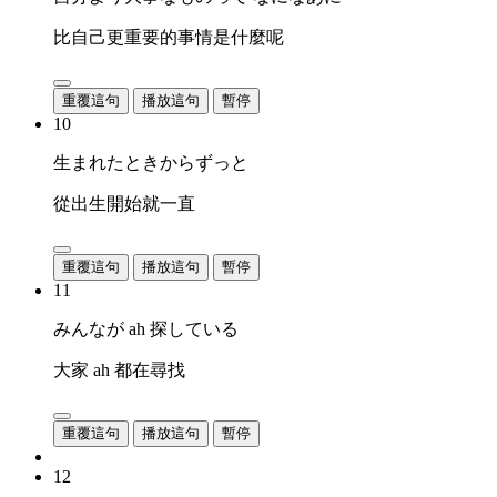
比自己更重要的事情是什麼呢
重覆這句
播放這句
暫停
10
生まれたときからずっと
從出生開始就一直
重覆這句
播放這句
暫停
11
みんなが ah 探している
大家 ah 都在尋找
重覆這句
播放這句
暫停
12