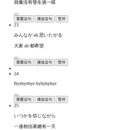
就像沒有發生過一樣
重覆這句
播放這句
暫停
23
みんなが ah 思いたがる
大家 ah 都希望
重覆這句
播放這句
暫停
24
Byebyebye bybybybye
重覆這句
播放這句
暫停
25
いつかを信じながら
一邊相信著總有一天