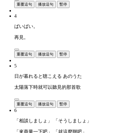
重覆這句
播放這句
暫停
4
ばいばい。
再見。
重覆這句
播放這句
暫停
5
日が暮れると聴こえる あのうた
太陽落下時就可以聽見的那首歌
重覆這句
播放這句
暫停
6
「相談しましょ」 「そうしましょ」
「來商量一下吧」 「就這麼辦吧」