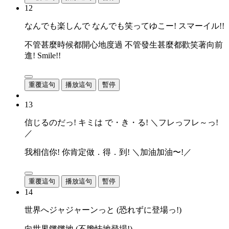
12
なんでも楽しんで なんでも笑ってゆこー! スマーイル!!
不管甚麼時候都開心地度過 不管發生甚麼都歡笑著向前
進! Smile!!
重覆這句
播放這句
暫停
13
信じるのだっ! キミは で・き・る! ＼フレっフレ～っ!
／
我相信你! 你肯定做．得．到! ＼加油加油〜!／
重覆這句
播放這句
暫停
14
世界へジャジャーンっと (恐れずに登場っ!)
向世界鏘鏘地 (不膽怯地登場!)