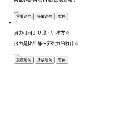
重覆這句
播放這句
暫停
15
努力は何より強～い味方☆
努力是比誰都〜要強力的夥伴☆
重覆這句
播放這句
暫停