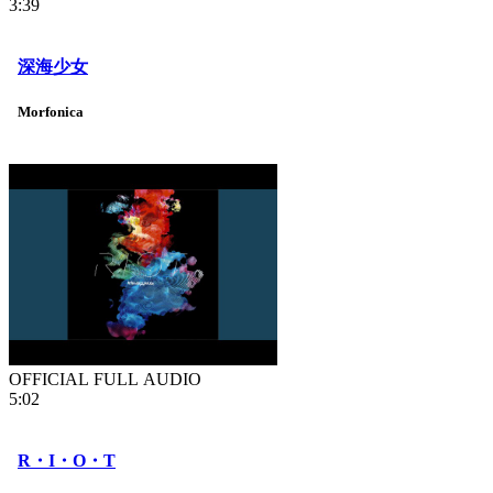
3:39
深海少女
Morfonica
OFFICIAL FULL AUDIO
5:02
R・I・O・T