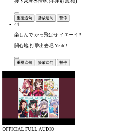
接下來就盡情地 (不用顧慮地!)
重覆這句
播放這句
暫停
44
楽しんで かっ飛ばせ イエーイ!!
開心地 打擊出去吧 Yeah!!
重覆這句
播放這句
暫停
OFFICIAL FULL AUDIO