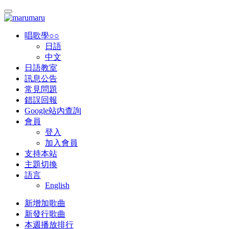
唱歌學○○
日語
中文
日語教室
訊息公告
常見問題
錯誤回報
Google站內查詢
會員
登入
加入會員
支持本站
主題切換
語言
English
新增加歌曲
新發行歌曲
本週播放排行