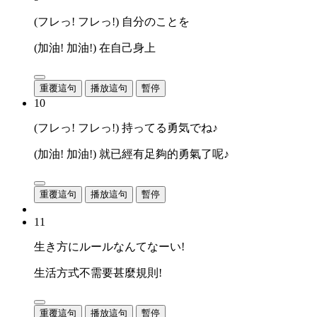
(フレっ! フレっ!) 自分のことを
(加油! 加油!) 在自己身上
重覆這句
播放這句
暫停
10
(フレっ! フレっ!) 持ってる勇気でね♪
(加油! 加油!) 就已經有足夠的勇氣了呢♪
重覆這句
播放這句
暫停
11
生き方にルールなんてなーい!
生活方式不需要甚麼規則!
重覆這句
播放這句
暫停