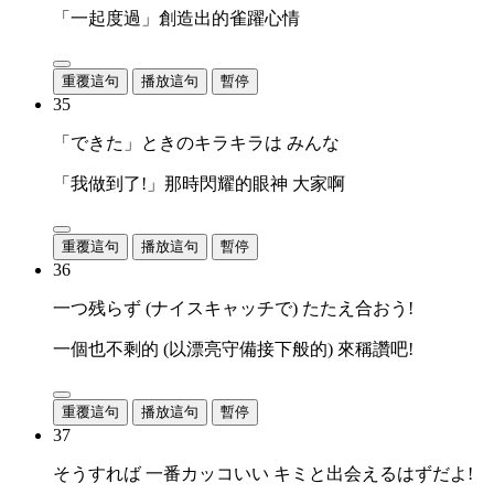
「一起度過」創造出的雀躍心情
重覆這句
播放這句
暫停
35
「できた」ときのキラキラは みんな
「我做到了!」那時閃耀的眼神 大家啊
重覆這句
播放這句
暫停
36
一つ残らず (ナイスキャッチで) たたえ合おう!
一個也不剩的 (以漂亮守備接下般的) 來稱讚吧!
重覆這句
播放這句
暫停
37
そうすれば 一番カッコいい キミと出会えるはずだよ!