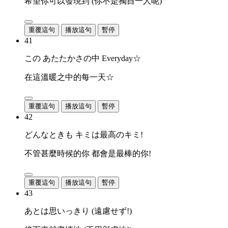
希望你可以發現到 (你不是獨自一人呢)
重覆這句
播放這句
暫停
41
この あたたかさの中 Everyday☆
在這溫暖之中的每一天☆
重覆這句
播放這句
暫停
42
どんなときも キミは最高のキミ!
不管甚麼時候的你 都會是最棒的你!
重覆這句
播放這句
暫停
43
あとは思いっきり (遠慮せず!)