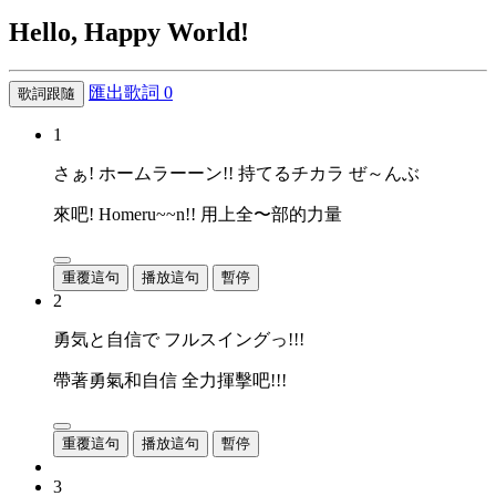
Hello, Happy World!
匯出歌詞
0
歌詞跟隨
1
さぁ! ホームラーーン!! 持てるチカラ ぜ～んぶ
來吧! Homeru~~n!! 用上全〜部的力量
重覆這句
播放這句
暫停
2
勇気と自信で フルスイングっ!!!
帶著勇氣和自信 全力揮擊吧!!!
重覆這句
播放這句
暫停
3