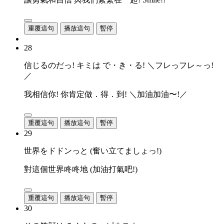
重覆這句
播放這句
暫停
28
信じるのだっ! キミは で・き・る! ＼フレっフレ～っ!
／
我相信你! 你肯定做．得．到! ＼加油加油〜!／
重覆這句
播放這句
暫停
29
世界をドドンっと (奮い立てましょっ!)
對這個世界咚咚地 (加油打氣吧!)
重覆這句
播放這句
暫停
30