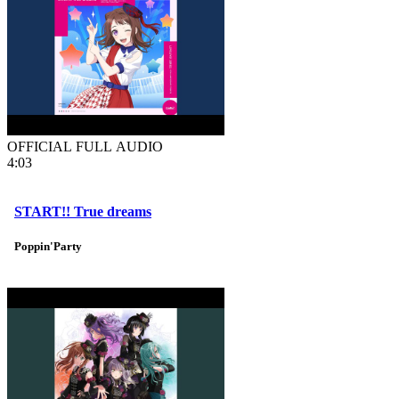
OFFICIAL FULL AUDIO
4:03
START!! True dreams
Poppin'Party