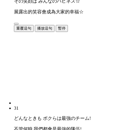
その笑顔は みんなのハピネス☆
展露出的笑容會成為大家的幸福☆
重覆這句
播放這句
暫停
31
どんなときも ボクらは最強のチーム!
不管何時 我們都會是最強的隊伍!