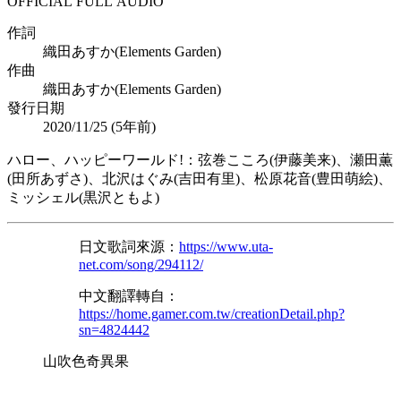
OFFICIAL FULL AUDIO
作詞
織田あすか(Elements Garden)
作曲
織田あすか(Elements Garden)
發行日期
2020/11/25 (
5年前
)
ハロー、ハッピーワールド!：弦巻こころ(伊藤美来)、瀬田薫
(田所あずさ)、北沢はぐみ(吉田有里)、松原花音(豊田萌絵)、
ミッシェル(黒沢ともよ)
日文歌詞來源：
https://www.uta-
net.com/song/294112/
中文翻譯轉自：
https://home.gamer.com.tw/creationDetail.php?
sn=4824442
山吹色奇異果