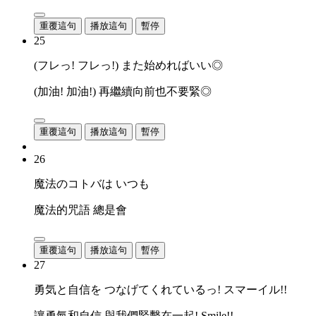
重覆這句
播放這句
暫停
25
(フレっ! フレっ!) また始めればいい◎
(加油! 加油!) 再繼續向前也不要緊◎
重覆這句
播放這句
暫停
26
魔法のコトバは いつも
魔法的咒語 總是會
重覆這句
播放這句
暫停
27
勇気と自信を つなげてくれているっ! スマーイル!!
讓勇氣和自信 與我們緊繫在一起! Smile!!