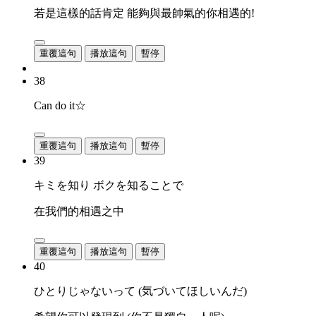
若是這樣的話肯定 能夠與最帥氣的你相遇的!
重覆這句
播放這句
暫停
38
Can do it☆
重覆這句
播放這句
暫停
39
キミを知り ボクを知ることで
在我們的相遇之中
重覆這句
播放這句
暫停
40
ひとりじゃないって (気づいてほしいんだ)