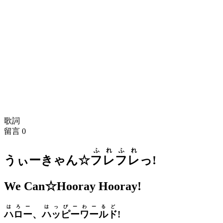
歌詞
留言
0
ふれ
ふれ
うぃーきゃん☆
フレ
フレ
っ!
We Can☆Hooray Hooray!
はろー
はっぴー
わーるど
ハロー
、
ハッピー
ワールド
!