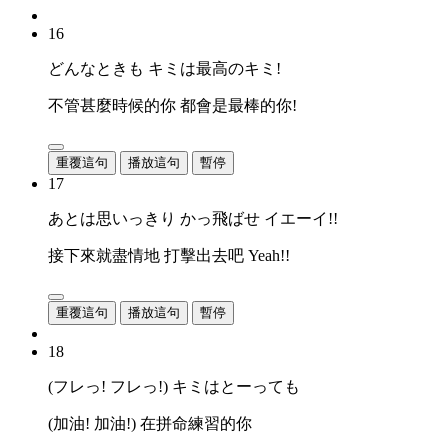
16
どんなときも キミは最高のキミ!
不管甚麼時候的你 都會是最棒的你!
重覆這句
播放這句
暫停
17
あとは思いっきり かっ飛ばせ イエーイ!!
接下來就盡情地 打擊出去吧 Yeah!!
重覆這句
播放這句
暫停
18
(フレっ! フレっ!) キミはとーっても
(加油! 加油!) 在拼命練習的你