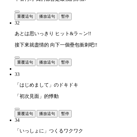
重覆這句
播放這句
暫停
32
あとは思いっきり ヒット&ラ～ン!!
接下來就盡情的 向下一個壘包衝刺吧!!
重覆這句
播放這句
暫停
33
「はじめまして」のドキドキ
「初次見面」的悸動
重覆這句
播放這句
暫停
34
「いっしょに」つくるワクワク