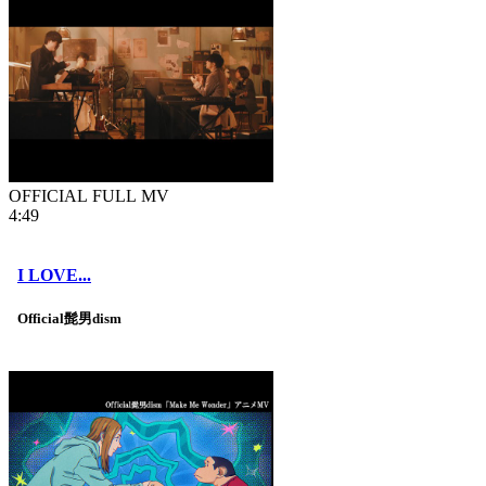
OFFICIAL FULL MV
4:49
I LOVE...
Official髭男dism