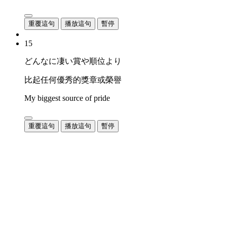
重覆這句
播放這句
暫停
15
どんなに凄い賞や順位より
比起任何優秀的獎章或榮譽
My biggest source of pride
重覆這句
播放這句
暫停