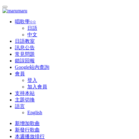
唱歌學○○
日語
中文
日語教室
訊息公告
常見問題
錯誤回報
Google站內查詢
會員
登入
加入會員
支持本站
主題切換
語言
English
新增加歌曲
新發行歌曲
本週播放排行