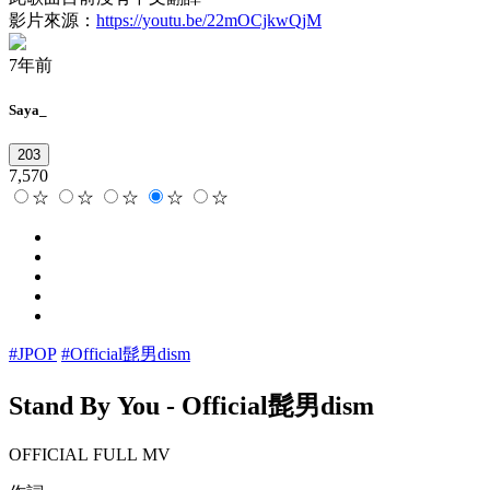
影片來源：
https://youtu.be/22mOCjkwQjM
7年前
Saya_
203
7,570
☆
☆
☆
☆
☆
#JPOP
#Official髭男dism
Stand By You
-
Official髭男dism
OFFICIAL FULL MV