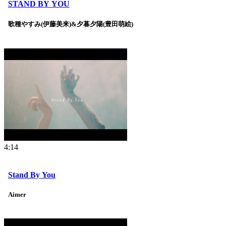
STAND BY YOU
歌種やすみ(伊藤美来)&夕暮夕陽(豊田萌絵)
4:14
Stand By You
Aimer