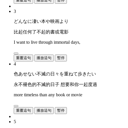
重覆這句
播放這句
暫停
3
どんなに凄い本や映画より
比起任何了不起的書或電影
I want to live through immortal days,
重覆這句
播放這句
暫停
4
色あせない不滅の日々を重ねて歩きたい
永不褪色的不滅的日子 想要和你一起度過
more timeless than any book or movie
重覆這句
播放這句
暫停
5