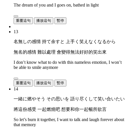
The dream of you and I goes on, bathed in light
重覆這句
播放這句
暫停
13
名無しの感情 持て余すと 上手く笑えなくなるから
無名的感情 難以處理 會變得無法好好的笑出來
I don’t know what to do with this nameless emotion, I won’t
be able to smile anymore
重覆這句
播放這句
暫停
14
一緒に燃やそう その思いを 語り尽くして笑い合いたい
將這份感受 一起燃燒吧 想要和你一起暢所欲言
So let’s burn it together, I want to talk and laugh forever about
that memory