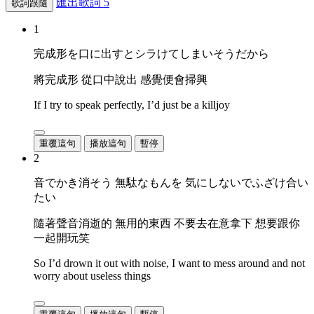
匯出歌詞
5
歌詞跟隨
1
完成形を口に出すとシラけてしまいそうだから
將完成形 從口中說出 感覺便會掃興
If I try to speak perfectly, I’d just be a killjoy
重覆這句
播放這句
暫停
2
音でかき消そう 無駄なもんを 気にしないでふざけ合い
たい
隨著聲音消逝的 無用的東西 不要去在意拿下 想要跟你
一起開玩笑
So I’d drown it out with noise, I want to mess around and not
worry about useless things