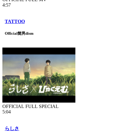
4:57
TATTOO
Official髭男dism
OFFICIAL FULL SPECIAL
5:04
らしさ