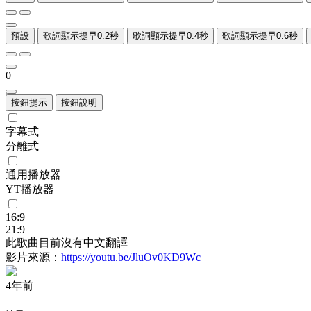
預設
歌詞顯示提早0.2秒
歌詞顯示提早0.4秒
歌詞顯示提早0.6秒
0
按鈕提示
按鈕說明
字幕式
分離式
通用播放器
YT播放器
16:9
21:9
此歌曲目前沒有中文翻譯
影片來源：
https://youtu.be/JluOv0KD9Wc
4年前