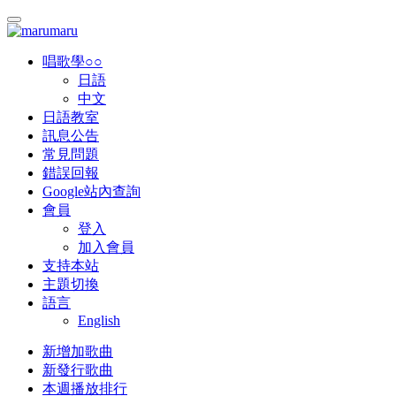
唱歌學○○
日語
中文
日語教室
訊息公告
常見問題
錯誤回報
Google站內查詢
會員
登入
加入會員
支持本站
主題切換
語言
English
新增加歌曲
新發行歌曲
本週播放排行