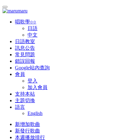
唱歌學○○
日語
中文
日語教室
訊息公告
常見問題
錯誤回報
Google站內查詢
會員
登入
加入會員
支持本站
主題切換
語言
English
新增加歌曲
新發行歌曲
本週播放排行