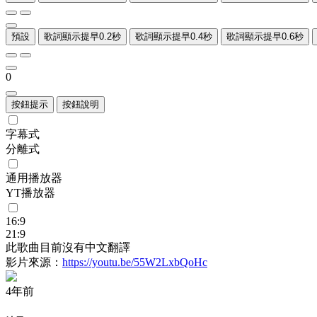
預設
歌詞顯示提早0.2秒
歌詞顯示提早0.4秒
歌詞顯示提早0.6秒
0
按鈕提示
按鈕說明
字幕式
分離式
通用播放器
YT播放器
16:9
21:9
此歌曲目前沒有中文翻譯
影片來源：
https://youtu.be/55W2LxbQoHc
4年前