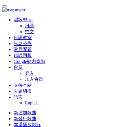
唱歌學○○
日語
中文
日語教室
訊息公告
常見問題
錯誤回報
Google站內查詢
會員
登入
加入會員
支持本站
主題切換
語言
English
新增加歌曲
新發行歌曲
本週播放排行