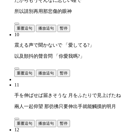
だからもうそんなに悲しい瞳で
所以請別再用那悲傷的眼神
重覆這句
播放這句
暫停
10
震える声で聞かないで 「愛してる?」
以及顫抖的聲音問 「你愛我嗎?」
重覆這句
播放這句
暫停
11
手を伸ばせば届きそうな 月をふたりで見上げたね
兩人一起仰望 那彷彿只要伸出手就能觸摸的明月
重覆這句
播放這句
暫停
12