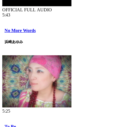
OFFICIAL FULL AUDIO
5:43
No More Words
浜崎あゆみ
5:25
To Be