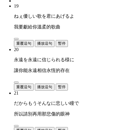
19
ねぇ優しい歌を君にあげるよ
我要獻給你溫柔的歌曲
重覆這句
播放這句
暫停
20
永遠を永遠に信じられる様に
讓你能永遠相信永恆的存在
重覆這句
播放這句
暫停
21
だからもうそんなに悲しい瞳で
所以請別再用那悲傷的眼神