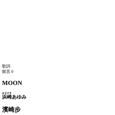
歌詞
留言
0
MOON
はまさき
浜崎
あゆみ
濱崎步