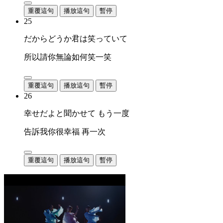
重覆這句
播放這句
暫停
25
だからどうか君は笑っていて
所以請你無論如何笑一笑
重覆這句
播放這句
暫停
26
幸せだよと聞かせて もう一度
告訴我你很幸福 再一次
重覆這句
播放這句
暫停