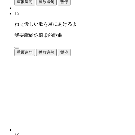
重覆這句
播放這句
暫停
15
ねぇ優しい歌を君にあげるよ
我要獻給你溫柔的歌曲
重覆這句
播放這句
暫停