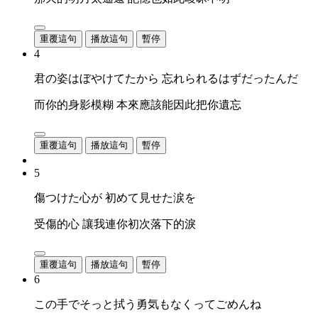
重覆這句
播放這句
暫停
4
君の姿はぼやけてたから 忘れられるはずだったんだ
而你的身影模糊 本來應該能因此把你遺忘
重覆這句
播放這句
暫停
5
傷つけた心が 初めて見せた涙を
受傷的心 讓我連你初次落下的淚
重覆這句
播放這句
暫停
6
この手でそっと拭う勇気もなくってごめんね