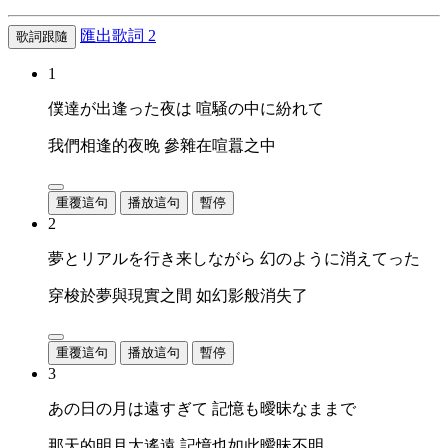
匯出歌詞
2
歌詞跟隨
1
僕達が出逢った夜は 喧騒の中に紛れて
我們相逢的夜晚 參雜在喧囂之中
重覆這句
播放這句
暫停
2
夢とリアルを行き来しながら 幻のように消えてった
穿梭於夢與現實之間 如幻影般消失了
重覆這句
播放這句
暫停
3
あの日の月は遠すぎて 記憶も曖昧なままで
那天的明月太遙遠 記憶也如此曖昧不明