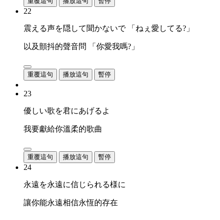
重覆這句
播放這句
暫停
22
震える声を隠して聞かないで 「ねぇ愛してる?」
以及顫抖的聲音問 「你愛我嗎?」
重覆這句
播放這句
暫停
23
優しい歌を君にあげるよ
我要獻給你溫柔的歌曲
重覆這句
播放這句
暫停
24
永遠を永遠に信じられる様に
讓你能永遠相信永恆的存在