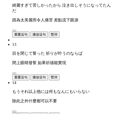
綺麗すぎて苦しかったから 泣き出しそうになってたん
だ
因為太美麗而令人痛苦 差點流下眼淚
重覆這句
播放這句
暫停
13
目を閉じて誓った 祈りが叶うのならば
閉上眼睛發誓 如果祈禱能實現
重覆這句
播放這句
暫停
14
もうそれ以上他には何もなんにもいらない
除此之外什麼都可以不要