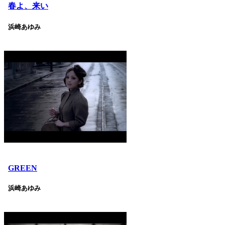
春よ、来い
浜崎あゆみ
GREEN
浜崎あゆみ