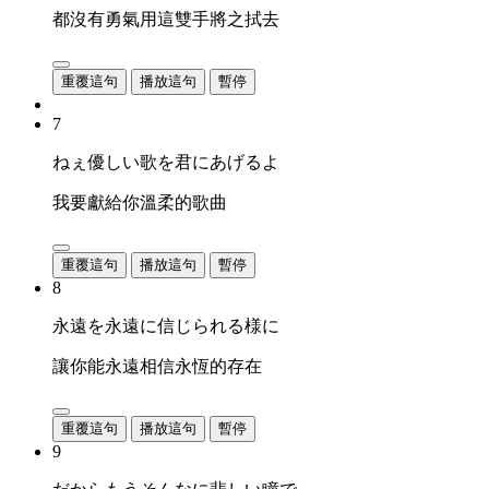
都沒有勇氣用這雙手將之拭去
重覆這句
播放這句
暫停
7
ねぇ優しい歌を君にあげるよ
我要獻給你溫柔的歌曲
重覆這句
播放這句
暫停
8
永遠を永遠に信じられる様に
讓你能永遠相信永恆的存在
重覆這句
播放這句
暫停
9