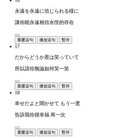
16
永遠を永遠に信じられる様に
讓你能永遠相信永恆的存在
重覆這句
播放這句
暫停
17
だからどうか君は笑っていて
所以請你無論如何笑一笑
重覆這句
播放這句
暫停
18
幸せだよと聞かせて もう一度
告訴我你很幸福 再一次
重覆這句
播放這句
暫停