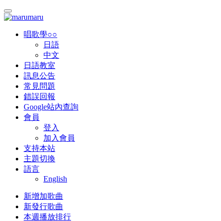
唱歌學○○
日語
中文
日語教室
訊息公告
常見問題
錯誤回報
Google站內查詢
會員
登入
加入會員
支持本站
主題切換
語言
English
新增加歌曲
新發行歌曲
本週播放排行