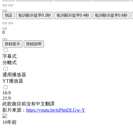
預設
歌詞顯示提早0.2秒
歌詞顯示提早0.4秒
歌詞顯示提早0.6秒
0
按鈕提示
按鈕說明
字幕式
分離式
通用播放器
YT播放器
16:9
21:9
此歌曲目前沒有中文翻譯
影片來源：
https://youtu.be/tsPlmDLGw-Y
10年前