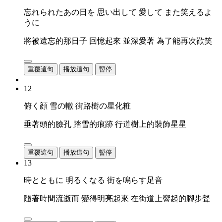
忘れられたあの日を 思い出して 愛して また笑えるよ
うに
將被遺忘的那日子 回憶起來 並深愛著 為了能再次歡笑
重覆這句
播放這句
暫停
12
俯く顔 雪の轍 街路樹の星化粧
垂著頭的臉孔 踏雪的痕跡 行道樹上的裝飾星星
重覆這句
播放這句
暫停
13
時とともに 明るくなる 街を鳴らす足音
隨著時間流逝而 變得明亮起來 在街道上響起的腳步聲