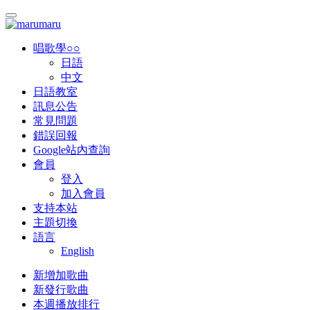
唱歌學○○
日語
中文
日語教室
訊息公告
常見問題
錯誤回報
Google站內查詢
會員
登入
加入會員
支持本站
主題切換
語言
English
新增加歌曲
新發行歌曲
本週播放排行