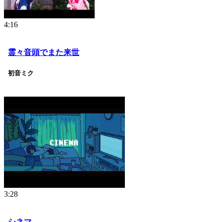
4:16
霊々音頭でまた来世
初音ミク
3:28
シネマ