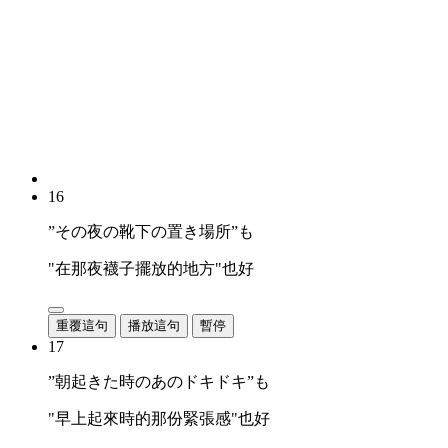
16
”その夜の靴下の置き場所”も
"在那夜襪子擺放的地方"也好
重覆這句
播放這句
暫停
17
”朝起きた時のあのドキドキ”も
"早上起來時的那份緊張感"也好