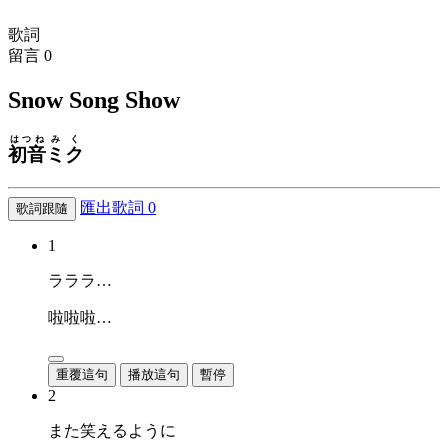
歌詞
留言
0
Snow Song Show
はつね
みく
初音
ミク
匯出歌詞
0
歌詞跟隨
1
ラララ…
啦啦啦…
重覆這句
播放這句
暫停
2
また笑えるように