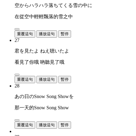
空からハラハラ落ちてくる雪の中に
在從空中輕輕飄落的雪之中
重覆這句
播放這句
暫停
27
君を見たよ ねえ聴いたよ
看見了你哦 吶聽見了哦
重覆這句
播放這句
暫停
28
あの日のSnow Song Showを
那一天的Snow Song Show
重覆這句
播放這句
暫停