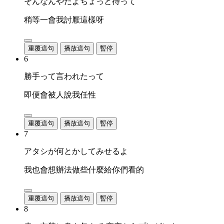
そんなんやだよちょっと待って
稍等一會我討厭這樣呀
重覆這句
播放這句
暫停
6
勝手って言われたって
即便會被人說我任性
重覆這句
播放這句
暫停
7
アタシが何とかしてみせるよ
我也會想辦法做些什麼給你們看的
重覆這句
播放這句
暫停
8