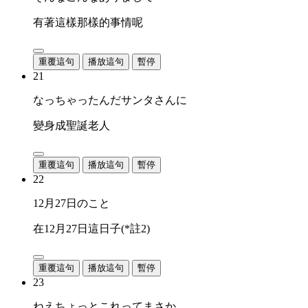
有著這樣那樣的事情呢
重覆這句
播放這句
暫停
21
なっちゃったんだサンタさんに
變身成聖誕老人
重覆這句
播放這句
暫停
22
12月27日のこと
在12月27日這日子(*註2)
重覆這句
播放這句
暫停
23
ねえちょっとこれってまさか