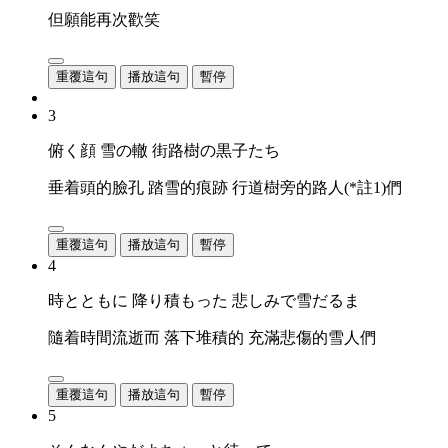
但願能再次歡笑
重覆這句
播放這句
暫停
3
俯く顔 雪の轍 街路樹の黒子たち
垂着頭的臉孔 踏雪的痕跡 行道樹旁的路人(*註1)們
重覆這句
播放這句
暫停
4
時とともに 降り積もった 悲しみで雪だるま
隨着時間流逝而 落下堆積的 充滿悲傷的雪人們
重覆這句
播放這句
暫停
5