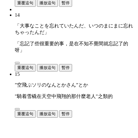
重覆這句
播放這句
暫停
14
「大事なことを忘れていたんだ、いつのまにまに忘れ
ちゃったんだ」
「忘記了些很重要的事，是在不知不覺間就忘記了的
呀」
重覆這句
播放這句
暫停
15
”空飛ぶソリのなんとかさん”とか
"騎着雪橇在天空中飛翔的那什麼老人"之類的
重覆這句
播放這句
暫停