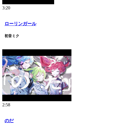
3:20
ローリンガール
初音ミク
2:58
のだ