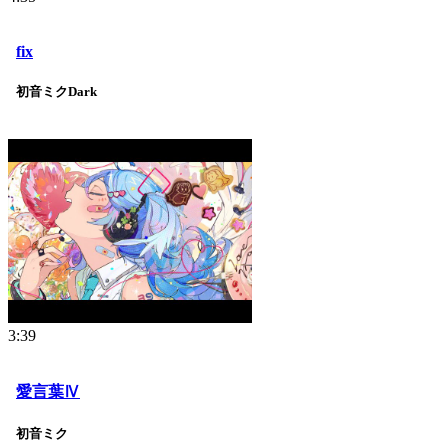
fix
初音ミクDark
3:39
愛言葉Ⅳ
初音ミク