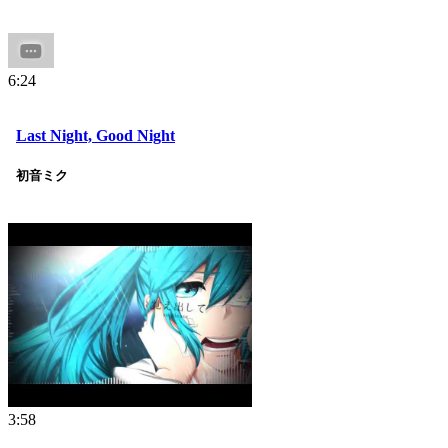
6:24
Last Night, Good Night
初音ミク
3:58