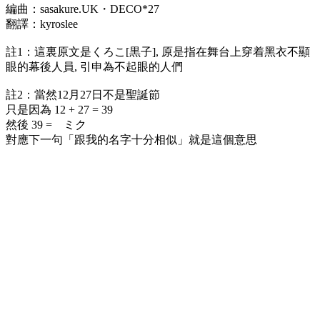
編曲：sasakure.UK・DECO*27
翻譯：kyroslee
註1：這裏原文是くろこ[黒子], 原是指在舞台上穿着黑衣不顯
眼的幕後人員, 引申為不起眼的人們
註2：當然12月27日不是聖誕節
只是因為 12 + 27 = 39
然後 39 = ミク
對應下一句「跟我的名字十分相似」就是這個意思