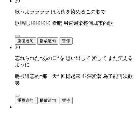
29
歌うよララララ ほら街を染めるこの歌で
歌唱吧 啦啦啦啦 看吧 用這遍染整個城市的歌
重覆這句
播放這句
暫停
30
忘れられた*あの日*を 思い出して 愛して また笑える
ように
將被遺忘的*那一天* 回憶起來 並深愛著 為了能再次歡
笑
重覆這句
播放這句
暫停