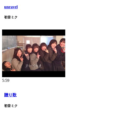
unravel
初音ミク
5:59
贈り歌
初音ミク