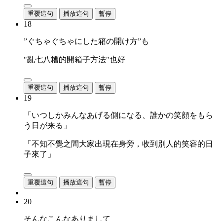
重覆這句
播放這句
暫停
18
”ぐちゃぐちゃにした箱の開け方”も
"亂七八糟的開箱子方法"也好
重覆這句
播放這句
暫停
19
「いつしかみんなあげる側になる、誰かの笑顔をもら
う日が来る」
「不知不覺之間大家出現在身旁，收到別人的笑容的日
子來了」
重覆這句
播放這句
暫停
20
そんなこんなありまして