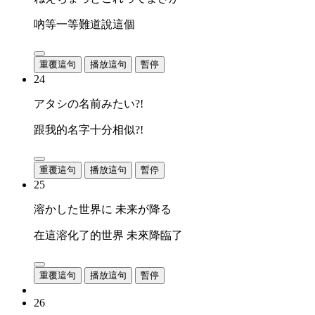
吶等一等難道說這個
重覆這句
播放這句
暫停
24
アタシの名前みたい?!
跟我的名字十分相似?!
重覆這句
播放這句
暫停
25
溶かした世界に 未来が降る
在這溶化了的世界 未來降臨了
重覆這句
播放這句
暫停
26