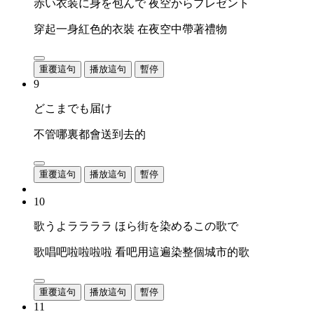
赤い衣装に身を包んで 夜空からプレゼント
穿起一身紅色的衣裝 在夜空中帶著禮物
重覆這句
播放這句
暫停
9
どこまでも届け
不管哪裏都會送到去的
重覆這句
播放這句
暫停
10
歌うよララララ ほら街を染めるこの歌で
歌唱吧啦啦啦啦 看吧用這遍染整個城市的歌
重覆這句
播放這句
暫停
11