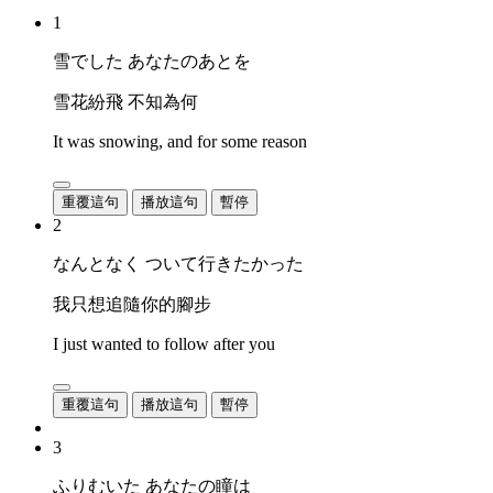
1
雪でした あなたのあとを
雪花紛飛 不知為何
It was snowing, and for some reason
重覆這句
播放這句
暫停
2
なんとなく ついて行きたかった
我只想追隨你的腳步
I just wanted to follow after you
重覆這句
播放這句
暫停
3
ふりむいた あなたの瞳は