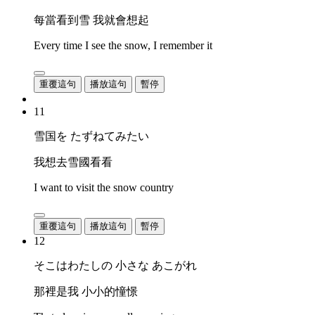
每當看到雪 我就會想起
Every time I see the snow, I remember it
重覆這句
播放這句
暫停
11
雪国を たずねてみたい
我想去雪國看看
I want to visit the snow country
重覆這句
播放這句
暫停
12
そこはわたしの 小さな あこがれ
那裡是我 小小的憧憬