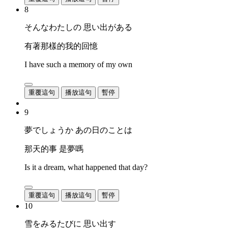
8
そんなわたしの 思い出がある
有著那樣的我的回憶
I have such a memory of my own
重覆這句
播放這句
暫停
9
夢でしょうか あの日のことは
那天的事 是夢嗎
Is it a dream, what happened that day?
重覆這句
播放這句
暫停
10
雪をみるたびに 思い出す