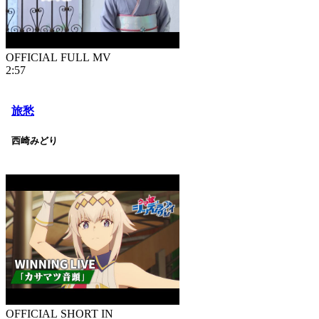
OFFICIAL FULL MV
2:57
旅愁
西崎みどり
OFFICIAL SHORT IN