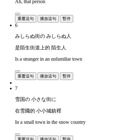
Ah, that person
重覆這句
播放這句
暫停
6
みしらぬ街の みしらぬ人
是陌生街道上的 陌生人
Is a stranger in an unfamiliar town
重覆這句
播放這句
暫停
7
雪国の 小さな街に
在雪國的 小小城鎮裡
In a small town in the snow country
重覆這句
播放這句
暫停