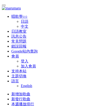
唱歌學○○
日語
中文
日語教室
訊息公告
常見問題
錯誤回報
Google站內查詢
會員
登入
加入會員
支持本站
主題切換
語言
English
新增加歌曲
新發行歌曲
本週播放排行