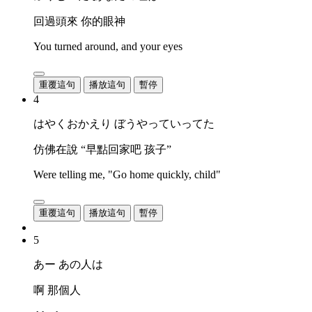
回過頭來 你的眼神
You turned around, and your eyes
重覆這句
播放這句
暫停
4
はやくおかえり ぼうやっていってた
仿佛在說 “早點回家吧 孩子”
Were telling me, "Go home quickly, child"
重覆這句
播放這句
暫停
5
あー あの人は
啊 那個人