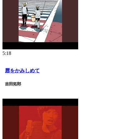
5:18
唇をかみしめて
吉田拓郎