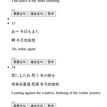
That place is my small yearning
重覆這句
播放這句
暫停
13
あー 今日もまた
啊 今天也依然
Ah, today again
重覆這句
播放這句
暫停
14
窓にもたれ 想う 冬の旅を
倚靠在窗邊 想著 冬天的旅程
Leaning against the window, thinking of the winter journey
重覆這句
播放這句
暫停