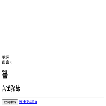
歌詞
留言
0
ゆき
雪
よしだ
たくろう
吉田
拓郎
匯出歌詞
0
歌詞跟隨