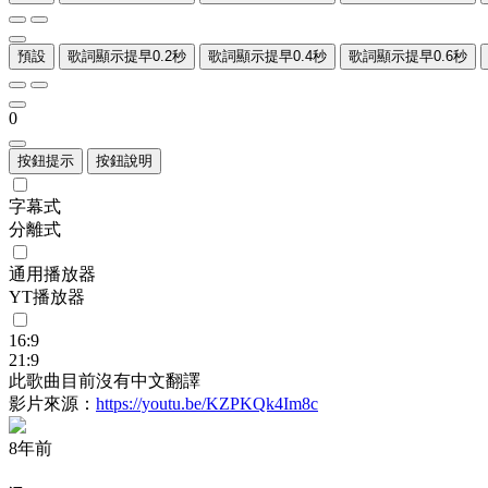
預設
歌詞顯示提早0.2秒
歌詞顯示提早0.4秒
歌詞顯示提早0.6秒
0
按鈕提示
按鈕說明
字幕式
分離式
通用播放器
YT播放器
16:9
21:9
此歌曲目前沒有中文翻譯
影片來源：
https://youtu.be/KZPKQk4Im8c
8年前