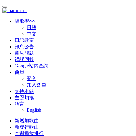
唱歌學○○
日語
中文
日語教室
訊息公告
常見問題
錯誤回報
Google站內查詢
會員
登入
加入會員
支持本站
主題切換
語言
English
新增加歌曲
新發行歌曲
本週播放排行