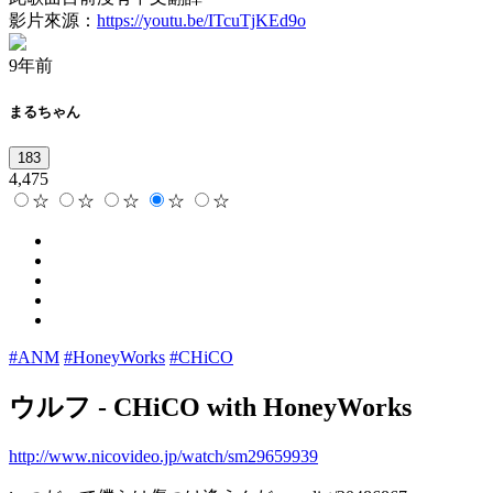
影片來源：
https://youtu.be/ITcuTjKEd9o
9年前
まるちゃん
183
4,475
☆
☆
☆
☆
☆
#ANM
#HoneyWorks
#CHiCO
ウルフ
-
CHiCO with HoneyWorks
http://www.nicovideo.jp/watch/sm29659939