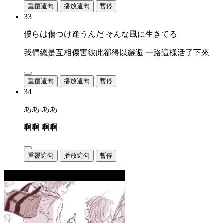
重覆這句
播放這句
暫停
33
僕らは傷つけ逢うんだ そんな風に生きてる
我們總是互相傷害彼此卻得以邂逅 一路這樣活了下來
重覆這句
播放這句
暫停
34
ああ ああ
啊啊 啊啊
重覆這句
播放這句
暫停