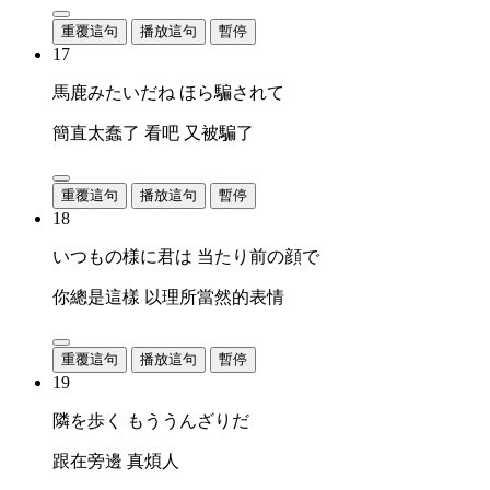
重覆這句
播放這句
暫停
17
馬鹿みたいだね ほら騙されて
簡直太蠢了 看吧 又被騙了
重覆這句
播放這句
暫停
18
いつもの様に君は 当たり前の顔で
你總是這樣 以理所當然的表情
重覆這句
播放這句
暫停
19
隣を歩く もううんざりだ
跟在旁邊 真煩人