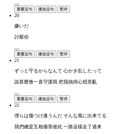
重覆這句
播放這句
暫停
20
嫌いだ
討厭你
重覆這句
播放這句
暫停
21
ずっと守るからなんて 心かき乱したって
說甚麼會一直守護我 把我搞得心煩意亂
重覆這句
播放這句
暫停
22
僕らは傷つけ逢うんだ そんな風に出来てる
我們總是互相傷害彼此 一路這樣走了過來