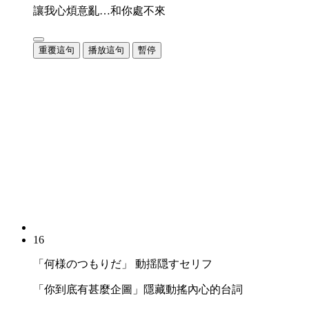
讓我心煩意亂…和你處不來
重覆這句
播放這句
暫停
16
「何様のつもりだ」 動揺隠すセリフ
「你到底有甚麼企圖」隱藏動搖內心的台詞