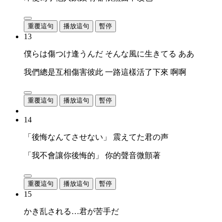
重覆這句
播放這句
暫停
13
僕らは傷つけ逢うんだ そんな風に生きてる ああ
我們總是互相傷害彼此 一路這樣活了下來 啊啊
重覆這句
播放這句
暫停
14
「後悔なんてさせない」 震えてた君の声
「我不會讓你後悔的」 你的聲音微顫著
重覆這句
播放這句
暫停
15
かき乱される…君が苦手だ