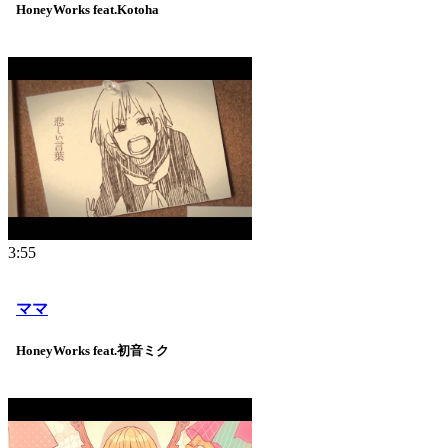
HoneyWorks feat.Kotoha
3:55
ママ
HoneyWorks feat.初音ミク