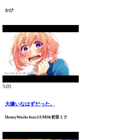
かぴ
5:05
大嫌いなはずだった。
HoneyWorks feat.GUMI&初音ミク