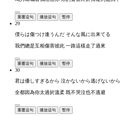
重覆這句
播放這句
暫停
29
僕らは傷つけ逢うんだ そんな風に出来てる
我們總是互相傷害彼此 一路這樣走了過來
重覆這句
播放這句
暫停
30
君は優しすぎるから 泣かないから逃げないから
全都因為你太過於溫柔 既不哭泣也不逃避
重覆這句
播放這句
暫停