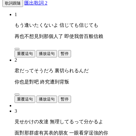
匯出歌詞
2
歌詞跟隨
1
もう逢いたくないよ 信じても信じても
再也不想見到那個人了 即使我曾百般信賴
重覆這句
播放這句
暫停
2
君だってそうだろ 裏切られるんだ
你也是對吧 終究遭到背叛
重覆這句
播放這句
暫停
3
見せかけの友達 無理してるって分かるよ
面對那群虛有其表的朋友 一眼看穿逞強的你