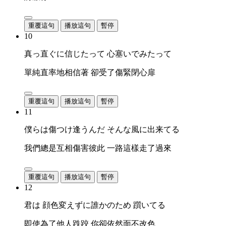
重覆這句
播放這句
暫停
10
真っ直ぐに信じたって 心塞いでみたって
單純直率地相信著 卻受了傷緊閉心扉
重覆這句
播放這句
暫停
11
僕らは傷つけ逢うんだ そんな風に出来てる
我們總是互相傷害彼此 一路這樣走了過來
重覆這句
播放這句
暫停
12
君は 顔色変えずに誰かのため 躓いてる
即使為了他人跌跤 你卻依然面不改色