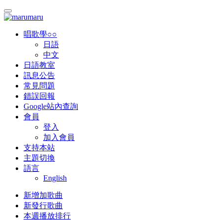
唱歌學○○
日語
中文
日語教室
訊息公告
常見問題
錯誤回報
Google站內查詢
會員
登入
加入會員
支持本站
主題切換
語言
English
新增加歌曲
新發行歌曲
本週播放排行