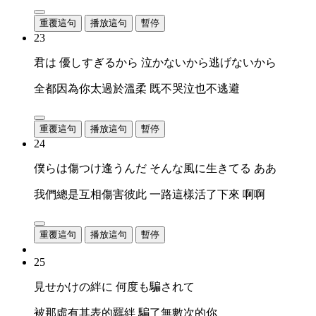
重覆這句
播放這句
暫停
23
君は 優しすぎるから 泣かないから逃げないから
全都因為你太過於溫柔 既不哭泣也不逃避
重覆這句
播放這句
暫停
24
僕らは傷つけ逢うんだ そんな風に生きてる ああ
我們總是互相傷害彼此 一路這樣活了下來 啊啊
重覆這句
播放這句
暫停
25
見せかけの絆に 何度も騙されて
被那虛有其表的羈絆 騙了無數次的你