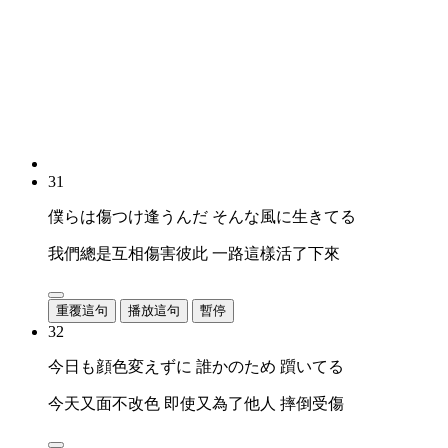
31
僕らは傷つけ逢うんだ そんな風に生きてる
我們總是互相傷害彼此 一路這樣活了下來
重覆這句
播放這句
暫停
32
今日も顔色変えずに 誰かのため 躓いてる
今天又面不改色 即使又為了他人 摔倒受傷