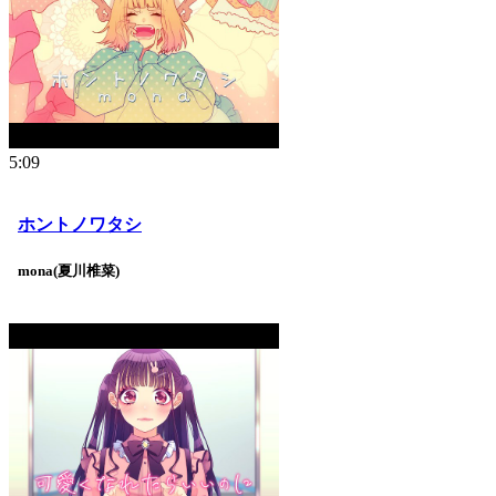
5:09
ホントノワタシ
mona(夏川椎菜)