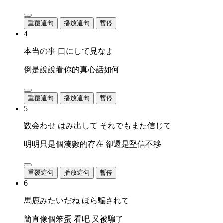
重覆這句
播放這句
暫停
4
本当の事 口にして見なよ
倒是說說看你的真心話如何
重覆這句
播放這句
暫停
5
数会わせ はみ出して それでもまた信じて
明明只是個湊數的存在 卻還是堅信不移
重覆這句
播放這句
暫停
6
馬鹿みたいだね ほら騙されて
簡直像個笨蛋 看吧 又被騙了