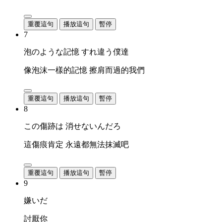
重覆這句
播放這句
暫停
7
泡のような記憶 すれ違う僕達
像泡沫一樣的記憶 擦肩而過的我們
重覆這句
播放這句
暫停
8
この傷跡は 消せないんだろ
這傷痕肯定 永遠都無法抹滅吧
重覆這句
播放這句
暫停
9
嫌いだ
討厭你