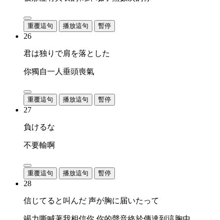
重覆這句
播放這句
暫停
26
君は独りで肩を落とした
你獨自一人垂頭喪氣
重覆這句
播放這句
暫停
27
負けるな
不要輸啊
重覆這句
播放這句
暫停
28
信じてると叫んだ 声が胸に届いたって
竭力嘶喊著我相信你 你的聲音終於傳達到這胸中