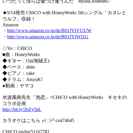
いつだって僕らは傷つけ逢うんだ mylist/20486867
★9/14発売 CHiCO with HoneyWorks 5thシングル「カヌレと
ウルフ」収録！
Amazon
・
http://www.amazon.co.jp/dp/B01JYIVUUW
・
http://www.amazon.co.jp/dp/B01JYIWJ1G
◇Vo：CHiCO
■曲：HoneyWorks
◆ギター：Oji(海賊王)
◆ベース：shito
◆ピアノ：cake
◆ドラム：AtsyuK!
●動画：ヤマコ
水波風南先生「泡恋」×CHiCO with HoneyWorks キセキの
コラボ企画
http://bit.ly/2bZy5hL
カラオケはこちら┏|∵|┛co474645
CHiCO mylist/51167781