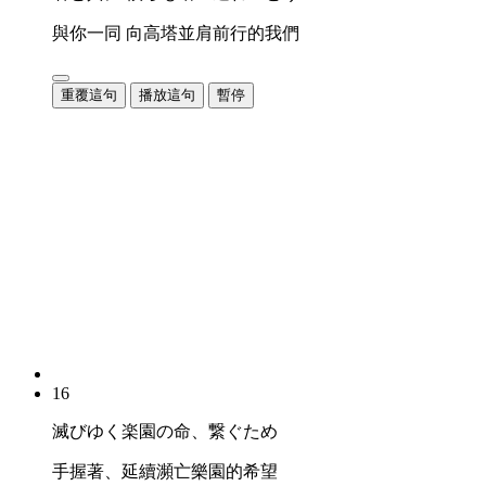
與你一同 向高塔並肩前行的我們
重覆這句
播放這句
暫停
16
滅びゆく楽園の命、繋ぐため
手握著、延續瀕亡樂園的希望