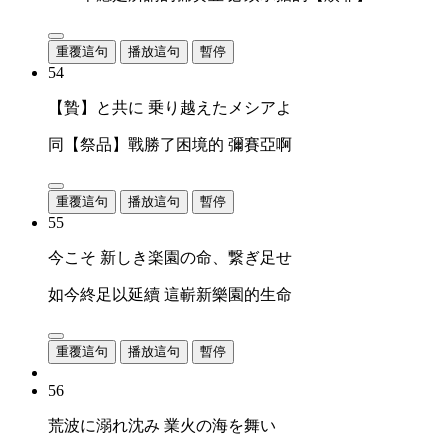
重覆這句
播放這句
暫停
54
【贄】と共に 乗り越えたメシアよ
同【祭品】戰勝了困境的 彌賽亞啊
重覆這句
播放這句
暫停
55
今こそ 新しき楽園の命、繋ぎ足せ
如今終足以延續 這嶄新樂園的生命
重覆這句
播放這句
暫停
56
荒波に溺れ沈み 業火の海を舞い