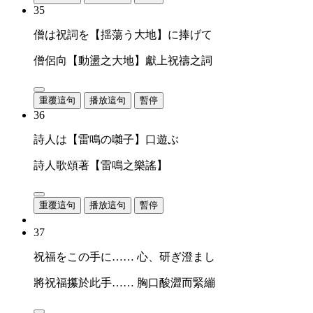
35
僧は祝詞を【揺蕩う大地】に捧げて
僧侶向【動盪之大地】獻上祝禱之詞
重覆這句
播放這句
暫停
36
詩人は【雷鳴の囃子】口遊ぶ
詩人歌頌著【雷鳴之樂謠】
重覆這句
播放這句
暫停
37
祝福をこの手に…… 心、研ぎ澄まし
將祝福攥於此手…… 胸口酸澀而緊繃