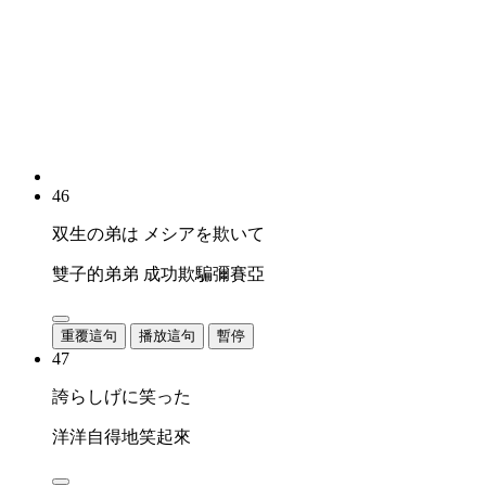
46
双生の弟は メシアを欺いて
雙子的弟弟 成功欺騙彌賽亞
重覆這句
播放這句
暫停
47
誇らしげに笑った
洋洋自得地笑起來