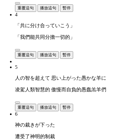
重覆這句
播放這句
暫停
4
「共に分け合っていこう」
「我們能共同分擔一切的」
重覆這句
播放這句
暫停
5
人の智を超えて 思い上がった愚かな羊に
凌駕人類智慧的 傲慢而自負的愚蠢羔羊們
重覆這句
播放這句
暫停
6
神の裁きが下った
遭受了神明的制裁