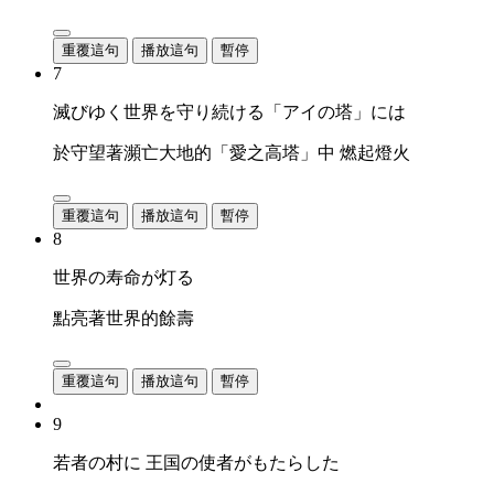
重覆這句
播放這句
暫停
7
滅びゆく世界を守り続ける「アイの塔」には
於守望著瀕亡大地的「愛之高塔」中 燃起燈火
重覆這句
播放這句
暫停
8
世界の寿命が灯る
點亮著世界的餘壽
重覆這句
播放這句
暫停
9
若者の村に 王国の使者がもたらした