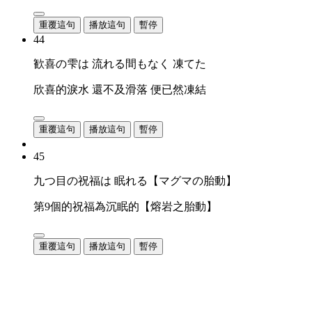
重覆這句
播放這句
暫停
44
歓喜の雫は 流れる間もなく 凍てた
欣喜的淚水 還不及滑落 便已然凍結
重覆這句
播放這句
暫停
45
九つ目の祝福は 眠れる【マグマの胎動】
第9個的祝福為沉眠的【熔岩之胎動】
重覆這句
播放這句
暫停