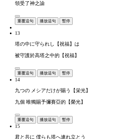
領受了神之諭
重覆這句
播放這句
暫停
13
塔の中に守られし【祝福】は
被守護於高塔之中的【祝福】
重覆這句
播放這句
暫停
14
九つの メシアだけが賜う【栄光】
九個 唯獨賜予彌賽亞的【榮光】
重覆這句
播放這句
暫停
15
君と共に 僕らも塔へ連れ立とう