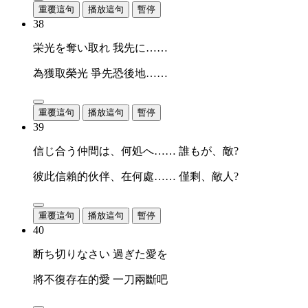
重覆這句
播放這句
暫停
38
栄光を奪い取れ 我先に……
為獲取榮光 爭先恐後地……
重覆這句
播放這句
暫停
39
信じ合う仲間は、何処へ…… 誰もが、敵?
彼此信賴的伙伴、在何處…… 僅剩、敵人?
重覆這句
播放這句
暫停
40
断ち切りなさい 過ぎた愛を
將不復存在的愛 一刀兩斷吧