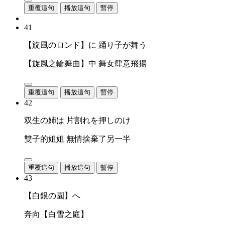
重覆這句
播放這句
暫停
41
【旋風のロンド】に 踊り子が舞う
【旋風之輪舞曲】中 舞女肆意飛揚
重覆這句
播放這句
暫停
42
双生の姉は 片割れを押しのけ
雙子的姐姐 無情捨棄了另一半
重覆這句
播放這句
暫停
43
【白銀の園】へ
奔向【白雪之庭】