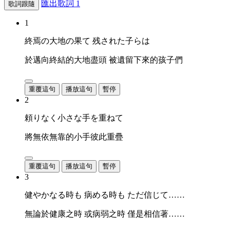
匯出歌詞
1
歌詞跟隨
1
終焉の大地の果て 残された子らは
於邁向終結的大地盡頭 被遺留下來的孩子們
重覆這句
播放這句
暫停
2
頼りなく小さな手を重ねて
將無依無靠的小手彼此重疊
重覆這句
播放這句
暫停
3
健やかなる時も 病める時も ただ信じて……
無論於健康之時 或病弱之時 僅是相信著……