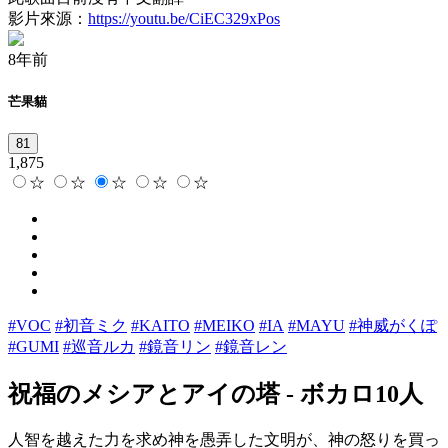
影片來源：
https://youtu.be/CiEC329xPos
8年前
芒果貓
81
1,875
☆
☆
☆
☆
☆
#VOC
#初音ミク
#KAITO
#MEIKO
#IA
#MAYU
#神威がくぽ
#GUMI
#巡音ルカ
#鏡音リン
#鏡音レン
祝福のメシアとアイの塔
-
ボカロ10人
人智を越えた力を求め神を愚弄した文明が、神の怒りを買っ