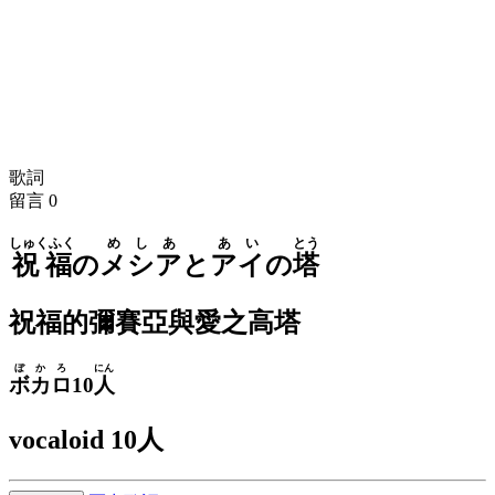
歌詞
留言
0
しゅくふく
めしあ
あい
とう
祝福
の
メシア
と
アイ
の
塔
祝福的彌賽亞與愛之高塔
ぼかろ
にん
ボカロ
10
人
vocaloid 10人