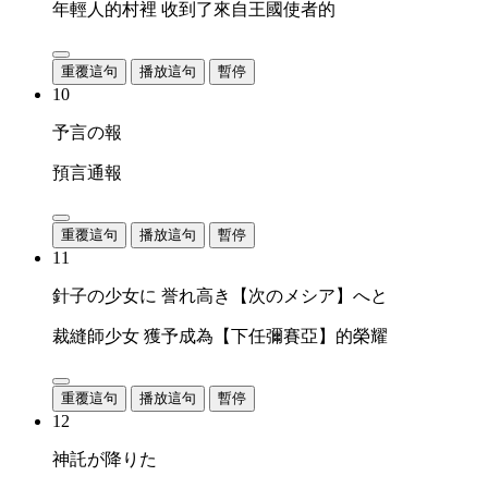
年輕人的村裡 收到了來自王國使者的
重覆這句
播放這句
暫停
10
予言の報
預言通報
重覆這句
播放這句
暫停
11
針子の少女に 誉れ高き【次のメシア】へと
裁縫師少女 獲予成為【下任彌賽亞】的榮耀
重覆這句
播放這句
暫停
12
神託が降りた