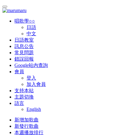
唱歌學○○
日語
中文
日語教室
訊息公告
常見問題
錯誤回報
Google站內查詢
會員
登入
加入會員
支持本站
主題切換
語言
English
新增加歌曲
新發行歌曲
本週播放排行