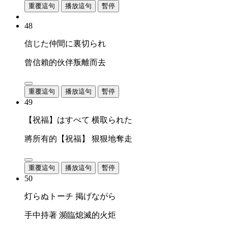
重覆這句
播放這句
暫停
48
信じた仲間に裏切られ
曾信賴的伙伴叛離而去
重覆這句
播放這句
暫停
49
【祝福】はすべて 横取られた
將所有的【祝福】 狠狠地奪走
重覆這句
播放這句
暫停
50
灯らぬトーチ 掲げながら
手中持著 瀕臨熄滅的火炬