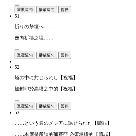
重覆這句
播放這句
暫停
51
祈りの祭壇へ……
走向祈禱之壇……
重覆這句
播放這句
暫停
52
塔の中に封じられし【祝福】
被封印於高塔之中的【祝福】
重覆這句
播放這句
暫停
53
……という名のメシアに課せられた【贖罪】
……本應是所謂的彌賽亞 必須承擔的【贖罪】