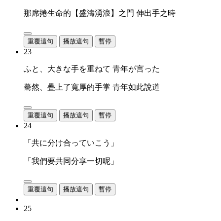
那席捲生命的【盛濤湧浪】之門 伸出手之時
重覆這句
播放這句
暫停
23
ふと、大きな手を重ねて 青年が言った
驀然、疊上了寬厚的手掌 青年如此說道
重覆這句
播放這句
暫停
24
「共に分け合っていこう」
「我們要共同分享一切呢」
重覆這句
播放這句
暫停
25