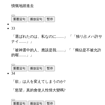
憤慨地踏進去
重覆這句
播放這句
暫停
33
「選ばれたのは、私なのに……」 「「独リ占メハ許サ
ナイ……」」
「被神選中的人、應該是我……」「「獨佔是不被允許
的喔……」」
重覆這句
播放這句
暫停
34
「欲」は人を変えてしまうのか?
「慾望」真的會使人性情大變嗎?
重覆這句
播放這句
暫停