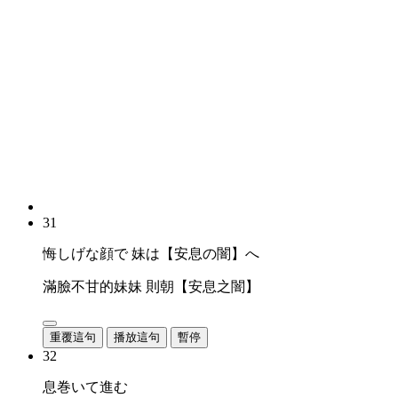
31
悔しげな顔で 妹は【安息の闇】へ
滿臉不甘的妹妹 則朝【安息之闇】
重覆這句
播放這句
暫停
32
息巻いて進む