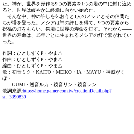
た。神が、世界を形作る9つの要素を1つの塔の中に封じ込め
ると、世界は緩やかに終焉に向かい始めた。
そんな中、神の許しを乞おうと1人のメシアとその仲間た
ちが塔を登った。メシアは神の許しを得て、9つの要素から
祝福の灯をもらい、祭壇に世界の寿命を灯す。それから――
世界の寿命は、15年ごとに生まれるメシアの灯で繋がれてい
った。
作詞：ひとしずくP・やま△
作曲：ひとしずくP・やま△
編曲：ひとしずくP・やま△
歌：初音ミク・KAITO・MEIKO・IA・MAYU・神威がく
ぽ・
GUMI・巡音ルカ・鏡音リン・鏡音レン
歌詞來源:
https://home.gamer.com.tw/creationDetail.php?
sn=3390839