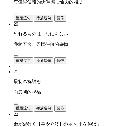
有值得信賴的伙伴 齊心合力的相助
重覆這句
播放這句
暫停
20
恐れるものは、なにもない
我將不會、畏懼任何的事物
重覆這句
播放這句
暫停
21
最初の祝福を
向最初的祝福
重覆這句
播放這句
暫停
22
命が渦巻く【華やぐ波】の扉へ 手を伸ばす