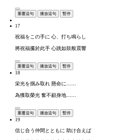
重覆這句
播放這句
暫停
17
祝福をこの手に 心、打ち鳴らし
將祝福攥於此手 心跳如鼓般震響
重覆這句
播放這句
暫停
18
栄光を掴み取れ 懸命に……
為獲取榮光 奮不顧身地……
重覆這句
播放這句
暫停
19
信じ合う仲間とともに 助け合えば