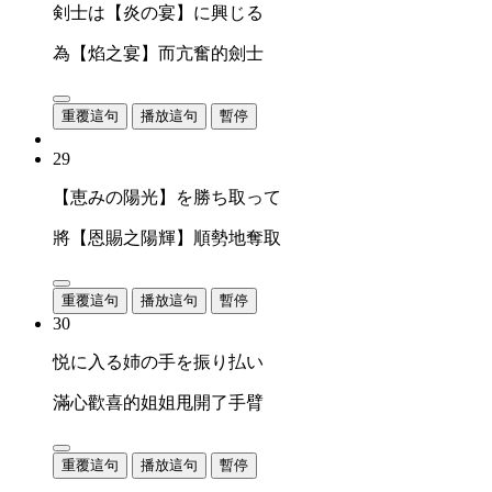
剣士は【炎の宴】に興じる
為【焰之宴】而亢奮的劍士
重覆這句
播放這句
暫停
29
【恵みの陽光】を勝ち取って
將【恩賜之陽輝】順勢地奪取
重覆這句
播放這句
暫停
30
悦に入る姉の手を振り払い
滿心歡喜的姐姐甩開了手臂
重覆這句
播放這句
暫停