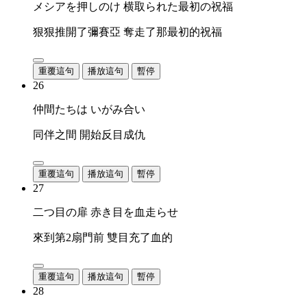
メシアを押しのけ 横取られた最初の祝福
狠狠推開了彌賽亞 奪走了那最初的祝福
重覆這句
播放這句
暫停
26
仲間たちは いがみ合い
同伴之間 開始反目成仇
重覆這句
播放這句
暫停
27
二つ目の扉 赤き目を血走らせ
來到第2扇門前 雙目充了血的
重覆這句
播放這句
暫停
28