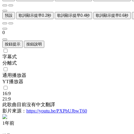
預設
歌詞顯示提早0.2秒
歌詞顯示提早0.4秒
歌詞顯示提早0.6秒
0
按鈕提示
按鈕說明
字幕式
分離式
通用播放器
YT播放器
16:9
21:9
此歌曲目前沒有中文翻譯
影片來源：
https://youtu.be/PXPbUJbwT60
1年前