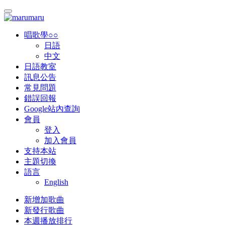
唱歌學○○
日語
中文
日語教室
訊息公告
常見問題
錯誤回報
Google站內查詢
會員
登入
加入會員
支持本站
主題切換
語言
English
新增加歌曲
新發行歌曲
本週播放排行