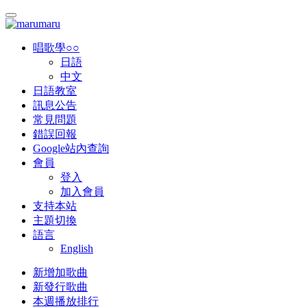
唱歌學○○
日語
中文
日語教室
訊息公告
常見問題
錯誤回報
Google站內查詢
會員
登入
加入會員
支持本站
主題切換
語言
English
新增加歌曲
新發行歌曲
本週播放排行