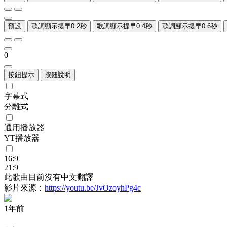
預設
歌詞顯示提早0.2秒
歌詞顯示提早0.4秒
歌詞顯示提早0.6秒
0
按鈕提示
按鈕說明
字幕式
分離式
通用播放器
YT播放器
16:9
21:9
此歌曲目前沒有中文翻譯
影片來源：
https://youtu.be/JvOzoyhPg4c
1年前