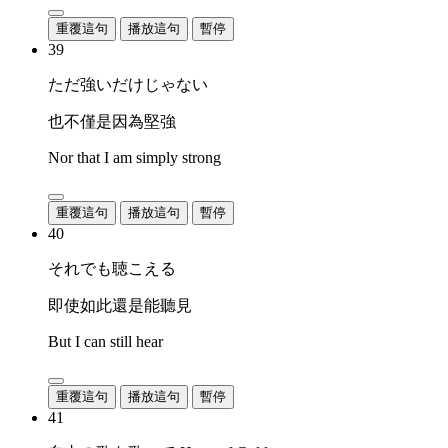
重覆這句
播放這句
暫停
39
ただ強いだけじゃない
也不僅是因為堅強
Nor that I am simply strong
重覆這句
播放這句
暫停
40
それでも聴こえる
即使如此還是能聽見
But I can still hear
重覆這句
播放這句
暫停
41