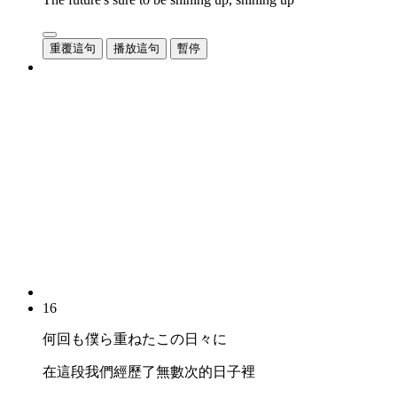
重覆這句
播放這句
暫停
16
何回も僕ら重ねたこの日々に
在這段我們經歷了無數次的日子裡