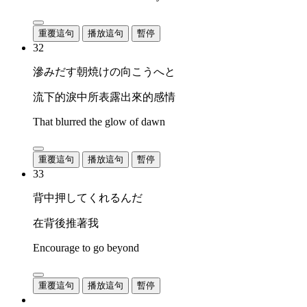
重覆這句
播放這句
暫停
32
滲みだす朝焼けの向こうへと
流下的淚中所表露出來的感情
That blurred the glow of dawn
重覆這句
播放這句
暫停
33
背中押してくれるんだ
在背後推著我
Encourage to go beyond
重覆這句
播放這句
暫停