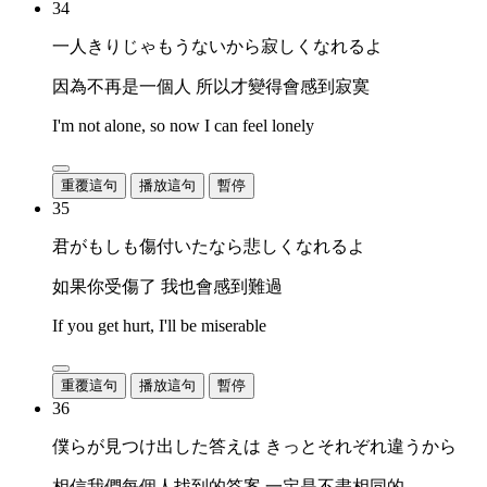
34
一人きりじゃもうないから寂しくなれるよ
因為不再是一個人 所以才變得會感到寂寞
I'm not alone, so now I can feel lonely
重覆這句
播放這句
暫停
35
君がもしも傷付いたなら悲しくなれるよ
如果你受傷了 我也會感到難過
If you get hurt, I'll be miserable
重覆這句
播放這句
暫停
36
僕らが見つけ出した答えは きっとそれぞれ違うから
相信我們每個人找到的答案 一定是不盡相同的