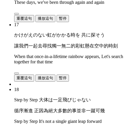
These days, we've been through again and again
重覆這句
播放這句
暫停
17
かけがえのない虹がかかる時を 共に探そう
讓我們一起去尋找獨一無二的彩虹懸在空中的時刻
When that once-in-a-lifetime rainbow appears, Let's search
together for that time
重覆這句
播放這句
暫停
18
Step by Step 大体は一足飛びじゃない
循序漸進 正因為絕大多數的事並非一蹴可幾
Step by Step It's not a single giant leap forward