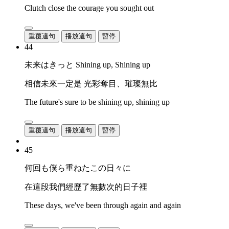
Clutch close the courage you sought out
重覆這句
播放這句
暫停
44
未来はきっと Shining up, Shining up
相信未來一定是 光彩奪目、璀璨無比
The future's sure to be shining up, shining up
重覆這句
播放這句
暫停
45
何回も僕ら重ねたこの日々に
在這段我們經歷了無數次的日子裡
These days, we've been through again and again