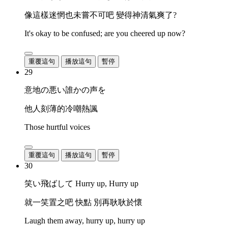
像這樣迷惘也未嘗不可吧 變得神清氣爽了?
It's okay to be confused; are you cheered up now?
重覆這句
播放這句
暫停
29
意地の悪い誰かの声を
他人刻薄的冷嘲熱諷
Those hurtful voices
重覆這句
播放這句
暫停
30
笑い飛ばして Hurry up, Hurry up
就一笑置之吧 快點 別再耿耿於懷
Laugh them away, hurry up, hurry up