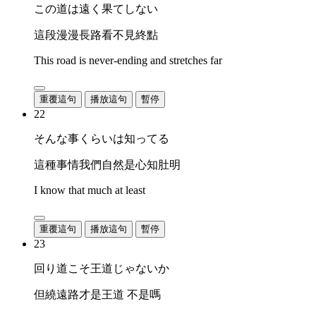
この道は遠く果てしない
這段漫漫長路看不見終點
This road is never-ending and stretches far
重覆這句
播放這句
暫停
22
そんな事くらいは知ってる
這種事情我們自然是心知肚明
I know that much at least
重覆這句
播放這句
暫停
23
回り道こそ王道じゃないか
但繞遠路才是王道 不是嗎