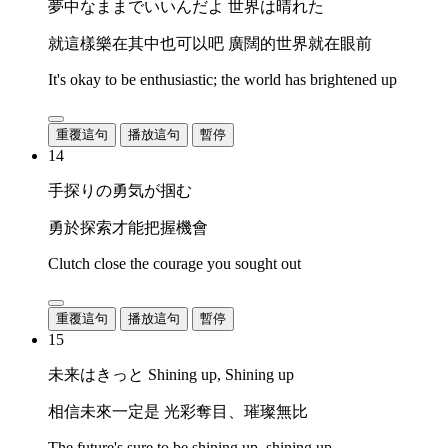
夢中なままでいいんだよ 世界は晴れた
就這樣樂在其中也可以吧 廣闊的世界就在眼前
It's okay to be enthusiastic; the world has brightened up
重覆這句
播放這句
暫停
14
手探りの勇気が掴む
勇於探索才能把握機會
Clutch close the courage you sought out
重覆這句
播放這句
暫停
15
未来はきっと Shining up, Shining up
相信未來一定是 光彩奪目、璀璨無比
The future's sure to be shining up, shining up