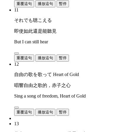
重覆這句
播放這句
暫停
11
それでも聴こえる
即使如此還是能聽見
But I can still hear
重覆這句
播放這句
暫停
12
自由の歌を歌って Heart of Gold
唱響自由之歌的，赤子之心
Sing a song of freedom, Heart of Gold
重覆這句
播放這句
暫停
13