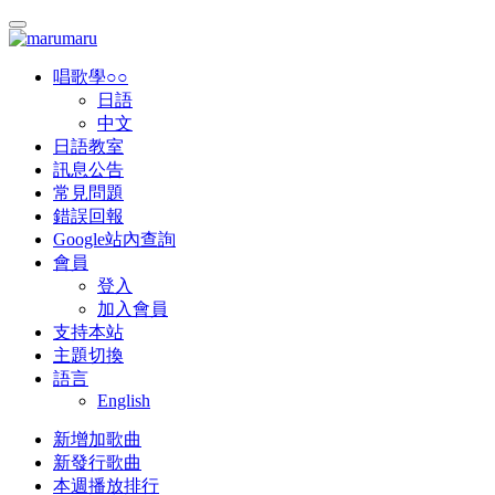
唱歌學○○
日語
中文
日語教室
訊息公告
常見問題
錯誤回報
Google站內查詢
會員
登入
加入會員
支持本站
主題切換
語言
English
新增加歌曲
新發行歌曲
本週播放排行