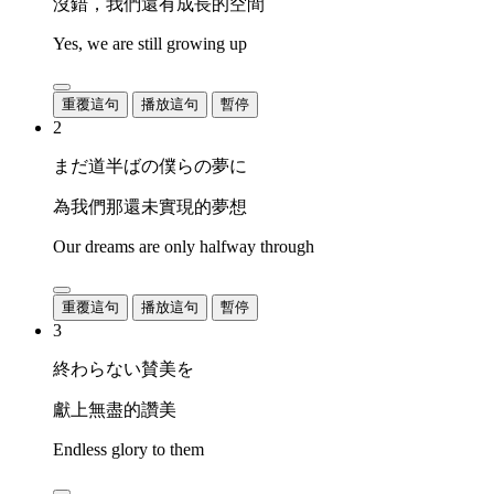
沒錯，我們還有成長的空間
Yes, we are still growing up
重覆這句
播放這句
暫停
2
まだ道半ばの僕らの夢に
為我們那還未實現的夢想
Our dreams are only halfway through
重覆這句
播放這句
暫停
3
終わらない賛美を
獻上無盡的讚美
Endless glory to them