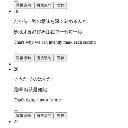
重覆這句
播放這句
暫停
19
だから一秒の意味を深く刻めるんだ
所以才要好好專注在每一分每一秒
That's why we can intently mark each second
重覆這句
播放這句
暫停
20
そうだ そのはずだ
是啊 就該是如此
That's right, it must be true
重覆這句
播放這句
暫停
21