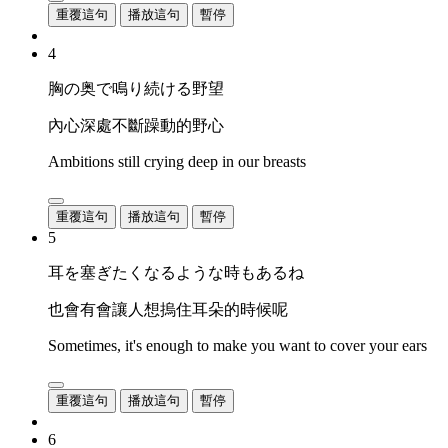
重覆這句
播放這句
暫停
4
胸の奥で鳴り続ける野望
內心深處不斷躁動的野心
Ambitions still crying deep in our breasts
重覆這句
播放這句
暫停
5
耳を塞ぎたくなるような時もあるね
也會有會讓人想摀住耳朵的時候呢
Sometimes, it's enough to make you want to cover your ears
重覆這句
播放這句
暫停
6