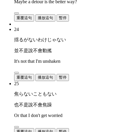
Maybe a detour is the better way?
重覆這句
播放這句
暫停
24
揺るがないわけじゃない
並不是說不會動搖
It's not that I'm unshaken
重覆這句
播放這句
暫停
25
焦らないこともない
也不是說不會焦躁
Or that I don't get worried
重覆這句
播放這句
暫停