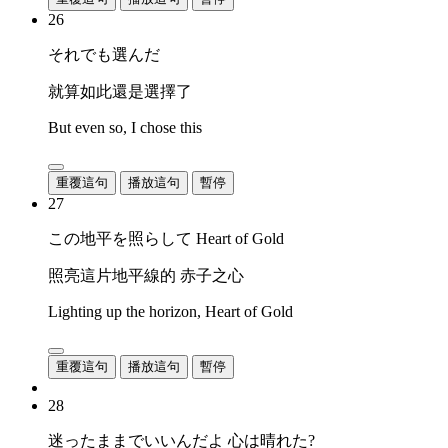
26
それでも選んだ
就算如此還是選擇了
But even so, I chose this
重覆這句
播放這句
暫停
27
この地平を照らして Heart of Gold
照亮這片地平線的 赤子之心
Lighting up the horizon, Heart of Gold
重覆這句
播放這句
暫停
28
迷ったままでいいんだよ 心は晴れた?