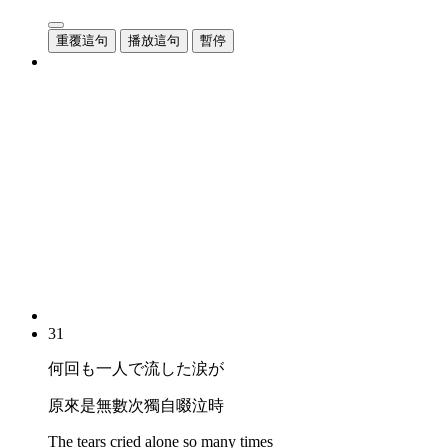
重覆這句
播放這句
暫停
31
何回も一人で流した涙が
原來是無數次獨自啜泣時
The tears cried alone so many times