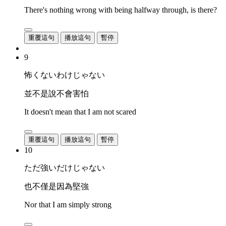
There's nothing wrong with being halfway through, is there?
重覆這句
播放這句
暫停
9
怖くないわけじゃない
並不是說不會害怕
It doesn't mean that I am not scared
重覆這句
播放這句
暫停
10
ただ強いだけじゃない
也不僅是因為堅強
Nor that I am simply strong