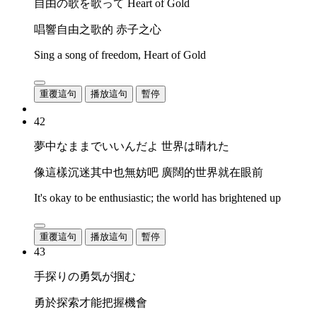
自由の歌を歌って Heart of Gold
唱響自由之歌的 赤子之心
Sing a song of freedom, Heart of Gold
重覆這句
播放這句
暫停
42
夢中なままでいいんだよ 世界は晴れた
像這樣沉迷其中也無妨吧 廣闊的世界就在眼前
It's okay to be enthusiastic; the world has brightened up
重覆這句
播放這句
暫停
43
手探りの勇気が掴む
勇於探索才能把握機會