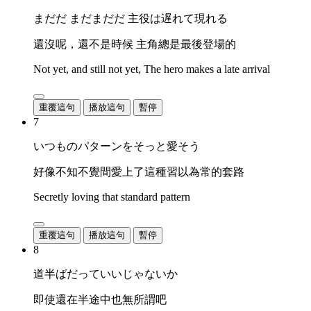
まだだ まだまだだ 主役は遅れて現れる
還沒呢，還不是時候 主角總是最後登場的
Not yet, and still not yet, The hero makes a late arrival
重覆這句
播放這句
暫停
7
いつものパターンをそっと愛そう
好像不知不覺間愛上了這種習以為常的套路
Secretly loving that standard pattern
重覆這句
播放這句
暫停
8
道半ばだっていいじゃないか
即使還在半途中也無所謂吧