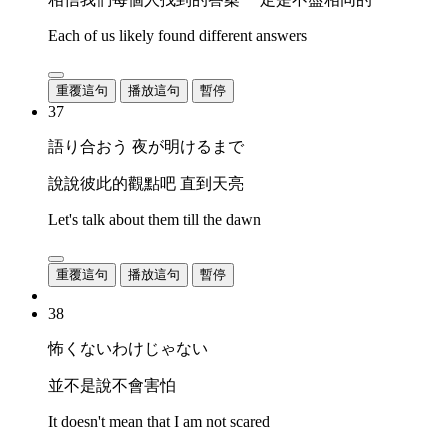
Each of us likely found different answers
重覆這句
播放這句
暫停
37
語り合おう 夜が明けるまで
說說彼此的觀點吧 直到天亮
Let's talk about them till the dawn
重覆這句
播放這句
暫停
38
怖くないわけじゃない
並不是說不會害怕
It doesn't mean that I am not scared