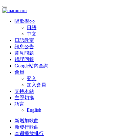
唱歌學○○
日語
中文
日語教室
訊息公告
常見問題
錯誤回報
Google站內查詢
會員
登入
加入會員
支持本站
主題切換
語言
English
新增加歌曲
新發行歌曲
本週播放排行