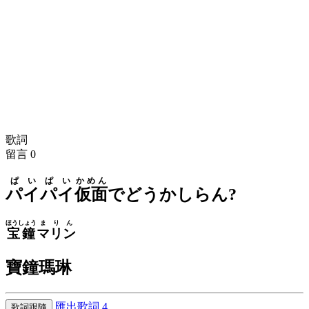
歌詞
留言
0
ぱい
ぱい
かめん
パイ
パイ
仮面
でどうかしらん?
ほうしょう
まりん
宝鐘
マリン
寶鐘瑪琳
匯出歌詞
4
歌詞跟隨