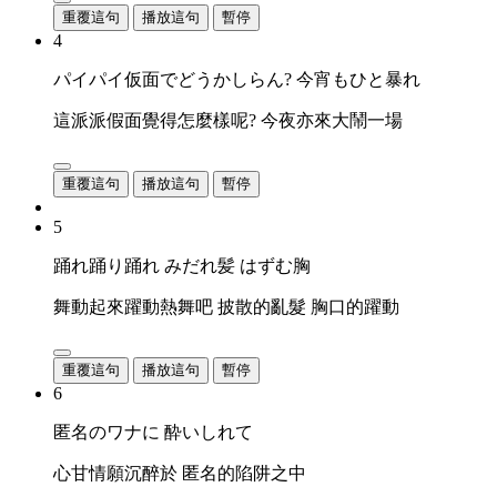
重覆這句
播放這句
暫停
4
パイパイ仮面でどうかしらん? 今宵もひと暴れ
這派派假面覺得怎麼樣呢? 今夜亦來大鬧一場
重覆這句
播放這句
暫停
5
踊れ踊り踊れ みだれ髪 はずむ胸
舞動起來躍動熱舞吧 披散的亂髮 胸口的躍動
重覆這句
播放這句
暫停
6
匿名のワナに 酔いしれて
心甘情願沉醉於 匿名的陷阱之中