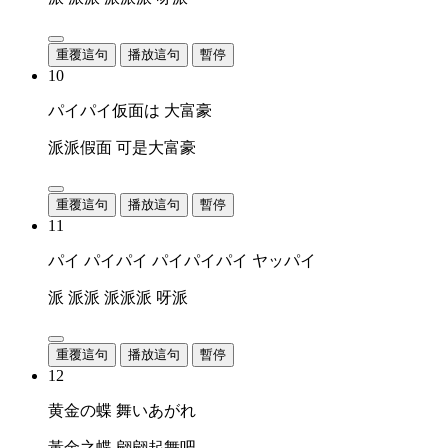
重覆這句
播放這句
暫停
10
パイパイ仮面は 大富豪
派派假面 可是大富豪
重覆這句
播放這句
暫停
11
パイ パイパイ パイパイパイ ヤッパイ
派 派派 派派派 呀派
重覆這句
播放這句
暫停
12
黄金の蝶 舞いあがれ
黃金之蝶 翩翩起舞吧