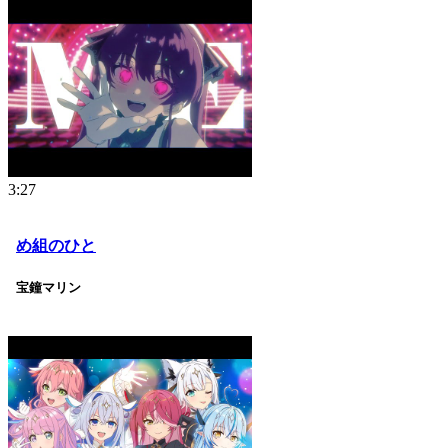
3:27
め組のひと
宝鐘マリン