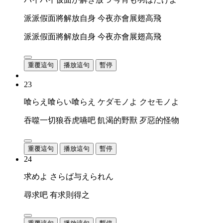
派派假面將解放自身 今夜亦會展翅高飛
派派假面將解放自身 今夜亦會展翅高飛
重覆這句
播放這句
暫停
23
喰らえ喰らい喰らえ ケダモノよ クセモノよ
吞噬一切狼吞虎嚥吧 飢渴的野獸 歹惡的怪物
重覆這句
播放這句
暫停
24
求めよ さらば与えられん
尋求吧 有求則得之