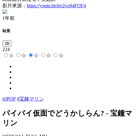
影片來源：
https://youtu.be/hv2vo94FOF4
1年前
站長
26
224
☆
☆
☆
☆
☆
#JPOP
#宝鐘マリン
パイパイ仮面でどうかしらん?
-
宝鐘マ
リン