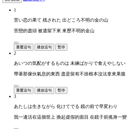
1
苦い恋の果て 残された 出どころ不明の金の山
苦戀的盡頭 被遺留下來 來歷不明的金山
重覆這句
播放這句
暫停
2
あいつの気配がするものは 未練ばかりで食えやしない
帶著那傢伙氣息的東西 盡是留有不捨根本沒法拿來果腹
重覆這句
播放這句
暫停
3
あたしは生きながら 化けてでる 鏡の前で早変わり
我一邊活在這個世上 換起虛假的面目 在鏡子前搖身一變