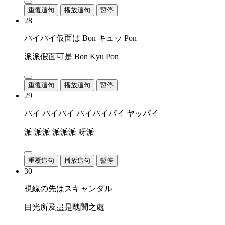
重覆這句
播放這句
暫停
28
パイパイ仮面は Bon キュッ Pon
派派假面可是 Bon Kyu Pon
重覆這句
播放這句
暫停
29
パイ パイパイ パイパイパイ ヤッパイ
派 派派 派派派 呀派
重覆這句
播放這句
暫停
30
視線の先はスキャンダル
目光所及盡是醜聞之處