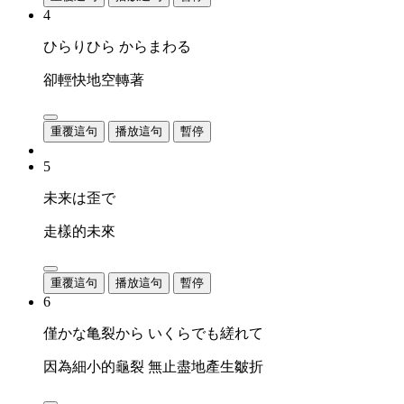
4
ひらりひら からまわる
卻輕快地空轉著
重覆這句
播放這句
暫停
5
未来は歪で
走樣的未來
重覆這句
播放這句
暫停
6
僅かな亀裂から いくらでも縒れて
因為細小的龜裂 無止盡地產生皺折