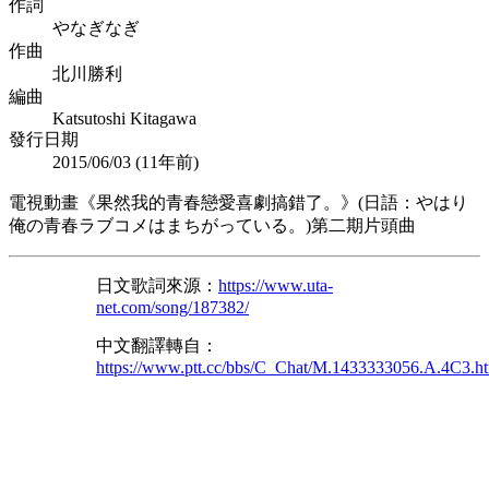
作詞
やなぎなぎ
作曲
北川勝利
編曲
Katsutoshi Kitagawa
發行日期
2015/06/03 (
11年前
)
電視動畫《果然我的青春戀愛喜劇搞錯了。》(日語：やはり
俺の青春ラブコメはまちがっている。)第二期片頭曲
日文歌詞來源：
https://www.uta-
net.com/song/187382/
中文翻譯轉自：
https://www.ptt.cc/bbs/C_Chat/M.1433333056.A.4C3.h