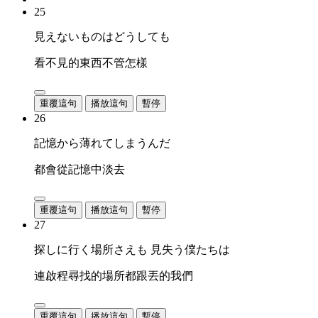
25
見えないものはどうしても
看不見的東西不管怎樣
重覆這句
播放這句
暫停
26
記憶から薄れてしまうんだ
都會從記憶中淡去
重覆這句
播放這句
暫停
27
探しに行く場所さえも 見失う僕たちは
連啟程尋找的場所都跟丟的我們
重覆這句
播放這句
暫停