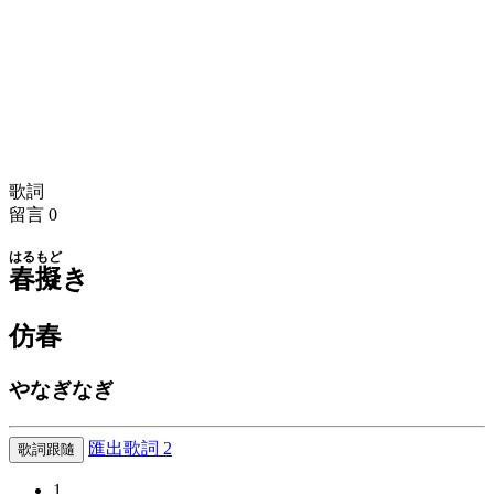
歌詞
留言
0
はる
もど
春
擬
き
仿春
やなぎなぎ
匯出歌詞
2
歌詞跟隨
1