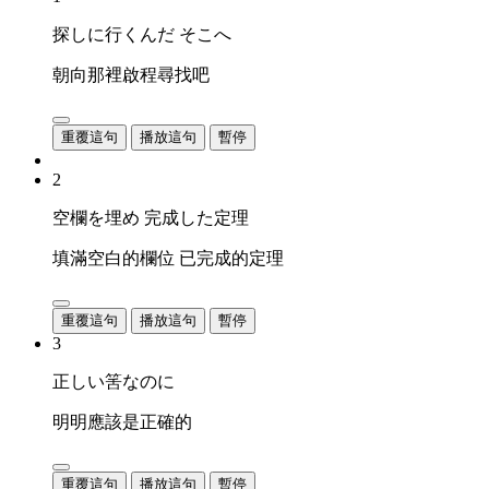
探しに行くんだ そこへ
朝向那裡啟程尋找吧
重覆這句
播放這句
暫停
2
空欄を埋め 完成した定理
填滿空白的欄位 已完成的定理
重覆這句
播放這句
暫停
3
正しい筈なのに
明明應該是正確的
重覆這句
播放這句
暫停