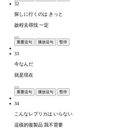
32
探しに行くのは きっと
啟程去尋找 一定
重覆這句
播放這句
暫停
33
今なんだ
就是現在
重覆這句
播放這句
暫停
34
こんなレプリカは いらない
這樣的復製品 我不需要