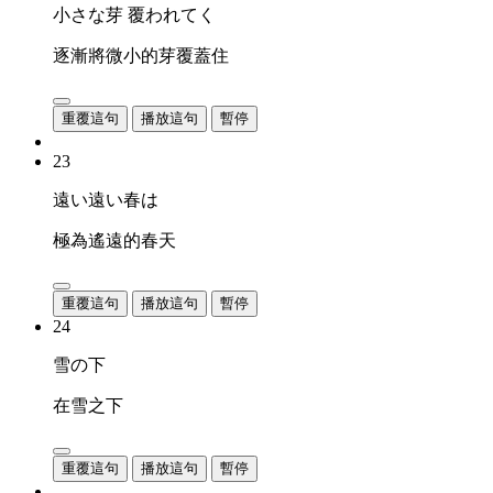
小さな芽 覆われてく
逐漸將微小的芽覆蓋住
重覆這句
播放這句
暫停
23
遠い遠い春は
極為遙遠的春天
重覆這句
播放這句
暫停
24
雪の下
在雪之下
重覆這句
播放這句
暫停