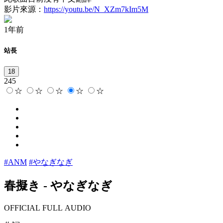
影片來源：
https://youtu.be/N_XZm7kIm5M
1年前
站長
18
245
☆
☆
☆
☆
☆
#ANM
#やなぎなぎ
春擬き
-
やなぎなぎ
OFFICIAL FULL AUDIO