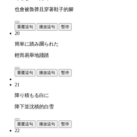
也會被魯莽且穿著鞋子的腳
重覆這句
播放這句
暫停
20
簡単に踏み躙られた
輕而易舉地踐踏
重覆這句
播放這句
暫停
21
降り積もる白に
降下並沈積的白雪
重覆這句
播放這句
暫停
22