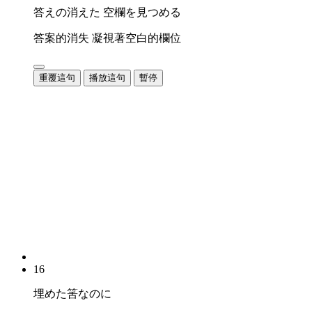
答えの消えた 空欄を見つめる
答案的消失 凝視著空白的欄位
重覆這句
播放這句
暫停
16
埋めた筈なのに