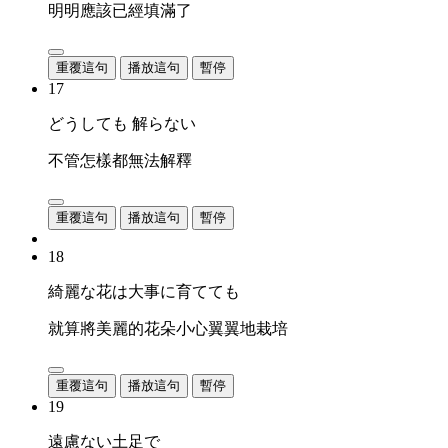
明明應該已經填滿了
重覆這句
播放這句
暫停
17
どうしても 解らない
不管怎樣都無法解釋
重覆這句
播放這句
暫停
18
綺麗な花は大事に育てても
就算將美麗的花朵小心翼翼地栽培
重覆這句
播放這句
暫停
19
遠慮ない土足で