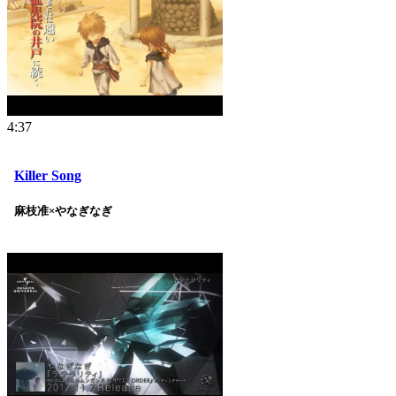
4:37
Killer Song
麻枝准×やなぎなぎ