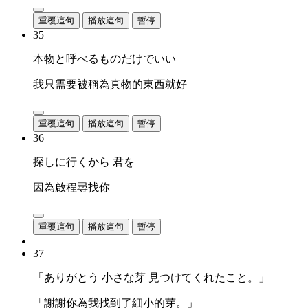
重覆這句
播放這句
暫停
35
本物と呼べるものだけでいい
我只需要被稱為真物的東西就好
重覆這句
播放這句
暫停
36
探しに行くから 君を
因為啟程尋找你
重覆這句
播放這句
暫停
37
「ありがとう 小さな芽 見つけてくれたこと。」
「謝謝你為我找到了細小的芽。」