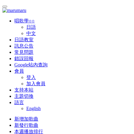
唱歌學○○
日語
中文
日語教室
訊息公告
常見問題
錯誤回報
Google站內查詢
會員
登入
加入會員
支持本站
主題切換
語言
English
新增加歌曲
新發行歌曲
本週播放排行