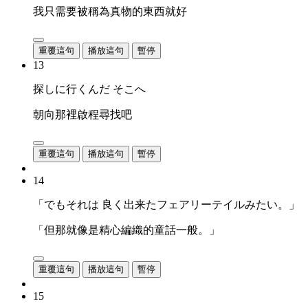
我只需要被稱為真物的東西就好
重覆這句
播放這句
暫停
13
探しに行くんだ そこへ
朝向那裡啟程尋找吧
重覆這句
播放這句
暫停
14
「でもそれは 良く出来たフェアリーテイルみたい。」
「但那就像是精心編織的童話一般。」
重覆這句
播放這句
暫停
15