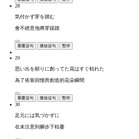
28
気付かず芽を踏む
會不經意地將芽踩踏
重覆這句
播放這句
暫停
29
思い出を頼りに創ってた花はすぐ枯れた
為了依靠回憶而創造的花朵瞬間
重覆這句
播放這句
暫停
30
足元には気づかずに
在未注意到腳步下枯萎