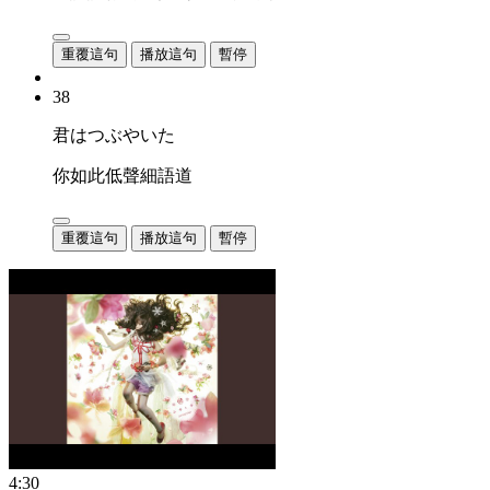
重覆這句
播放這句
暫停
38
君はつぶやいた
你如此低聲細語道
重覆這句
播放這句
暫停
4:30