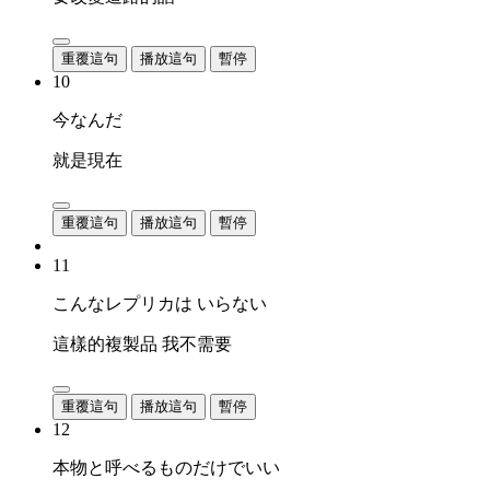
重覆這句
播放這句
暫停
10
今なんだ
就是現在
重覆這句
播放這句
暫停
11
こんなレプリカは いらない
這樣的複製品 我不需要
重覆這句
播放這句
暫停
12
本物と呼べるものだけでいい