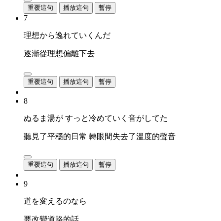
重覆這句
播放這句
暫停
7
理想から逸れていくんだ
逐漸從理想偏離下去
重覆這句
播放這句
暫停
8
ぬるま湯が すっと冷めていく音がしてた
聽見了平穩的日常 轉眼間失去了溫度的聲音
重覆這句
播放這句
暫停
9
道を変えるのなら
要改變道路的話