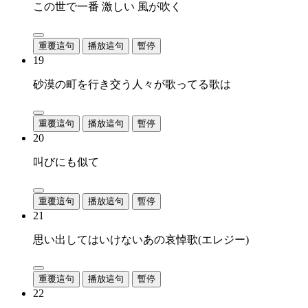
この世で一番 激しい 風が吹く
重覆這句
播放這句
暫停
19
砂漠の町を行き交う人々が歌ってる歌は
重覆這句
播放這句
暫停
20
叫びにも似て
重覆這句
播放這句
暫停
21
思い出してはいけないあの哀悼歌(エレジー)
重覆這句
播放這句
暫停
22