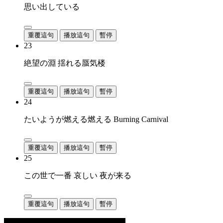
思い出している
重覆這句
播放這句
暫停
23
絶望の淵 揺れる蜃気楼
重覆這句
播放這句
暫停
24
たいようが燃える燃える Burning Carnival
重覆這句
播放這句
暫停
25
この世で一番 哀しい 夜が来る
重覆這句
播放這句
暫停