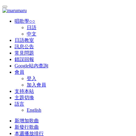
唱歌學○○
日語
中文
日語教室
訊息公告
常見問題
錯誤回報
Google站內查詢
會員
登入
加入會員
支持本站
主題切換
語言
English
新增加歌曲
新發行歌曲
本週播放排行