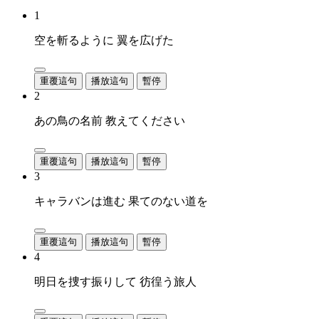
1
空を斬るように 翼を広げた
重覆這句
播放這句
暫停
2
あの鳥の名前 教えてください
重覆這句
播放這句
暫停
3
キャラバンは進む 果てのない道を
重覆這句
播放這句
暫停
4
明日を捜す振りして 彷徨う旅人