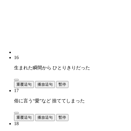
16
生まれた瞬間から ひとりきりだった
重覆這句
播放這句
暫停
17
俗に言う“愛”など 捨ててしまった
重覆這句
播放這句
暫停
18