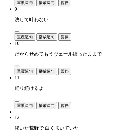
重覆這句
播放這句
暫停
9
決して叶わない
重覆這句
播放這句
暫停
10
だからせめてもうヴェール纏ったままで
重覆這句
播放這句
暫停
11
踊り続けるよ
重覆這句
播放這句
暫停
12
渇いた荒野で 白く咲いていた