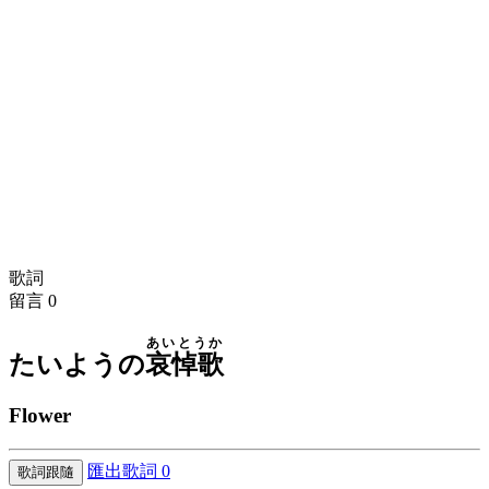
歌詞
留言
0
あいとうか
たいようの
哀悼歌
Flower
匯出歌詞
0
歌詞跟隨