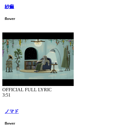
紗痲
flower
OFFICIAL FULL LYRIC
3:51
ノマド
flower