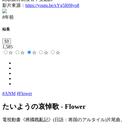
影片來源：
https://youtu.be/xYg5I69Iyo8
8年前
站長
53
1,585
☆
☆
☆
☆
☆
#ANM
#Flower
たいようの哀悼歌
-
Flower
電視動畫《將國戡亂記》(日語：将国のアルタイル)片尾曲。