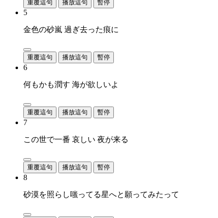
重覆這句
播放這句
暫停
5
金色の砂嵐 過ぎ去った痕に
重覆這句
播放這句
暫停
6
何もかも潤す 海が欲しいよ
重覆這句
播放這句
暫停
7
この世で一番 哀しい 夜が来る
重覆這句
播放這句
暫停
8
砂漠を照らし嗤ってる星へと願ってみたって