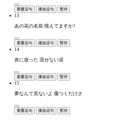
重覆這句
播放這句
暫停
13
あの花の名前 憶えてますか?
重覆這句
播放這句
暫停
14
炎に放った 流せない涙
重覆這句
播放這句
暫停
15
夢なんて見ないよ 傷つくだけさ
重覆這句
播放這句
暫停