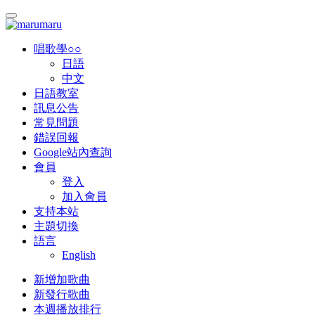
唱歌學○○
日語
中文
日語教室
訊息公告
常見問題
錯誤回報
Google站內查詢
會員
登入
加入會員
支持本站
主題切換
語言
English
新增加歌曲
新發行歌曲
本週播放排行