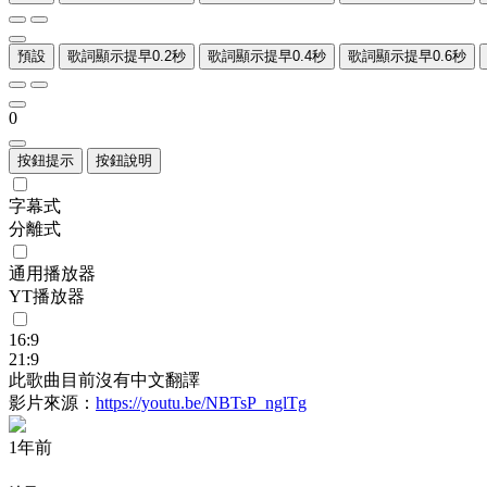
預設
歌詞顯示提早0.2秒
歌詞顯示提早0.4秒
歌詞顯示提早0.6秒
0
按鈕提示
按鈕說明
字幕式
分離式
通用播放器
YT播放器
16:9
21:9
此歌曲目前沒有中文翻譯
影片來源：
https://youtu.be/NBTsP_nglTg
1年前