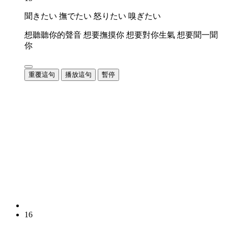
聞きたい 撫でたい 怒りたい 嗅ぎたい
想聽聽你的聲音 想要撫摸你 想要對你生氣 想要聞一聞
你
重覆這句
播放這句
暫停
16