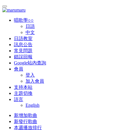
唱歌學○○
日語
中文
日語教室
訊息公告
常見問題
錯誤回報
Google站內查詢
會員
登入
加入會員
支持本站
主題切換
語言
English
新增加歌曲
新發行歌曲
本週播放排行