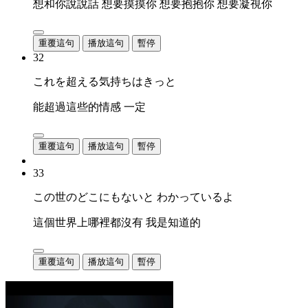
想和你說說話 想要摸摸你 想要抱抱你 想要凝視你
重覆這句
播放這句
暫停
32
これを超える気持ちはきっと
能超過這些的情感 一定
重覆這句
播放這句
暫停
33
この世のどこにもないと わかっているよ
這個世界上哪裡都沒有 我是知道的
重覆這句
播放這句
暫停