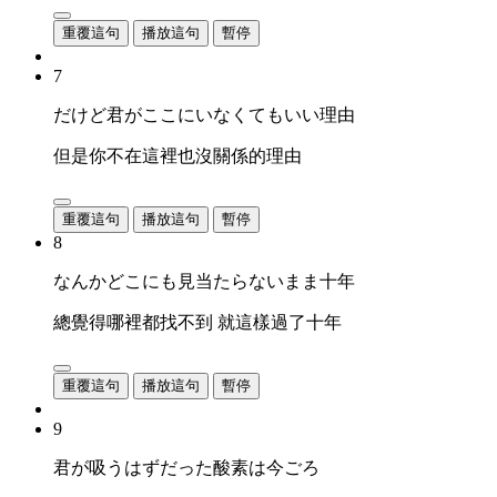
重覆這句
播放這句
暫停
7
だけど君がここにいなくてもいい理由
但是你不在這裡也沒關係的理由
重覆這句
播放這句
暫停
8
なんかどこにも見当たらないまま十年
總覺得哪裡都找不到 就這樣過了十年
重覆這句
播放這句
暫停
9
君が吸うはずだった酸素は今ごろ