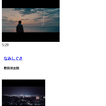
5:29
なみしぐさ
野田洋次郎