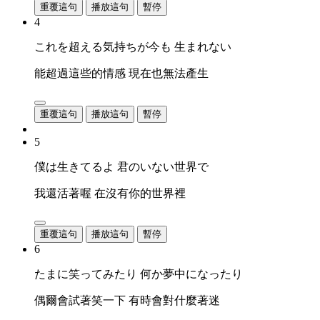
重覆這句
播放這句
暫停
4
これを超える気持ちが今も 生まれない
能超過這些的情感 現在也無法產生
重覆這句
播放這句
暫停
5
僕は生きてるよ 君のいない世界で
我還活著喔 在沒有你的世界裡
重覆這句
播放這句
暫停
6
たまに笑ってみたり 何か夢中になったり
偶爾會試著笑一下 有時會對什麼著迷