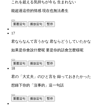
これを超える気持ちが今も 生まれない
能超過這些的情感 現在也無法產生
重覆這句
播放這句
暫停
17
君ならなんて言うかな 君ならどうしていたかな
如果是你會說什麼呢 要是你的話會怎麼樣呢
重覆這句
播放這句
暫停
18
君の「大丈夫」のひと言を 録っておきたかった
想錄下你的「沒事的」這一句話
重覆這句
播放這句
暫停