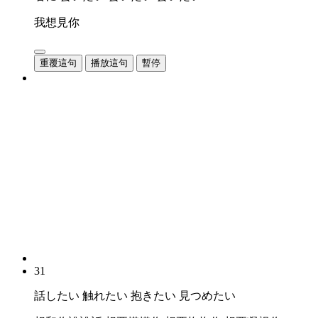
我想見你
重覆這句
播放這句
暫停
31
話したい 触れたい 抱きたい 見つめたい