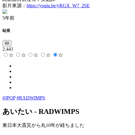
影片來源：
https://youtu.be/yRGX_W7_2SE
5年前
站長
60
2,441
☆
☆
☆
☆
☆
#JPOP
#RADWIMPS
あいたい
-
RADWIMPS
東日本大震災から丸10年が経ちました