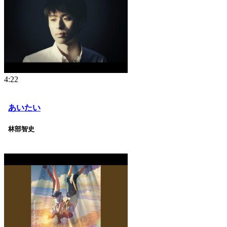
4:22
あいたい
林部智史