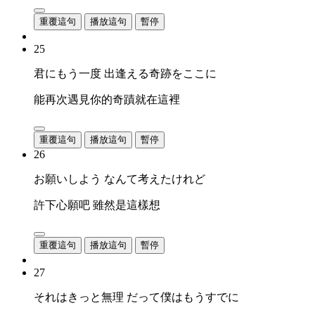
重覆這句
播放這句
暫停
25
君にもう一度 出逢える奇跡をここに
能再次遇見你的奇蹟就在這裡
重覆這句
播放這句
暫停
26
お願いしよう なんて考えたけれど
許下心願吧 雖然是這樣想
重覆這句
播放這句
暫停
27
それはきっと無理 だって僕はもうすでに