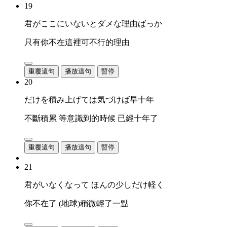
19
君がここにいないとダメな理由ばっか
只有你不在這裡可不行的理由
重覆這句
播放這句
暫停
20
だけを積み上げては気づけば早十年
不斷積累 等意識到的時候 已經十年了
重覆這句
播放這句
暫停
21
君がいなくなって ほんの少しだけ軽く
你不在了 (地球)稍微輕了一點