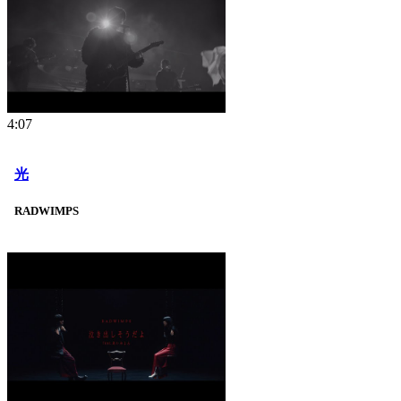
4:07
光
RADWIMPS