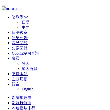
唱歌學○○
日語
中文
日語教室
訊息公告
常見問題
錯誤回報
Google站內查詢
會員
登入
加入會員
支持本站
主題切換
語言
English
新增加歌曲
新發行歌曲
本週播放排行