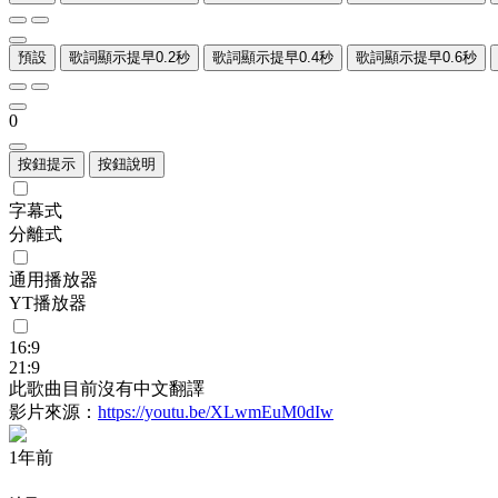
預設
歌詞顯示提早0.2秒
歌詞顯示提早0.4秒
歌詞顯示提早0.6秒
0
按鈕提示
按鈕說明
字幕式
分離式
通用播放器
YT播放器
16:9
21:9
此歌曲目前沒有中文翻譯
影片來源：
https://youtu.be/XLwmEuM0dIw
1年前