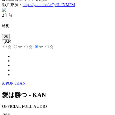
影片來源：
https://youtu.be/-eQcHcINM2M
2年前
站長
28
1,849
☆
☆
☆
☆
☆
#JPOP
#KAN
愛は勝つ
-
KAN
OFFICIAL FULL AUDIO