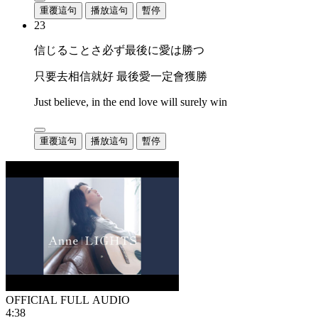
重覆這句
播放這句
暫停
23
信じることさ必ず最後に愛は勝つ
只要去相信就好 最後愛一定會獲勝
Just believe, in the end love will surely win
重覆這句
播放這句
暫停
OFFICIAL FULL AUDIO
4:38