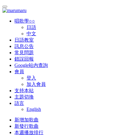
唱歌學○○
日語
中文
日語教室
訊息公告
常見問題
錯誤回報
Google站內查詢
會員
登入
加入會員
支持本站
主題切換
語言
English
新增加歌曲
新發行歌曲
本週播放排行