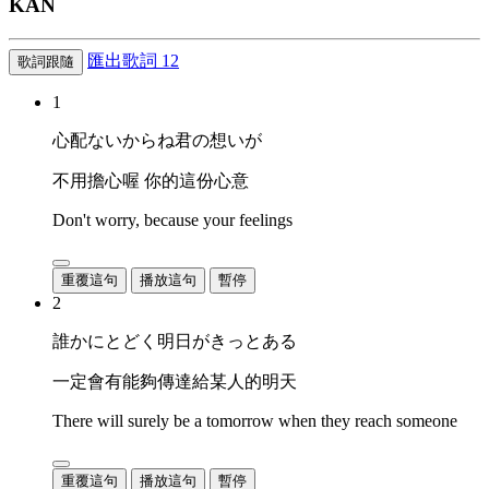
KAN
匯出歌詞
12
歌詞跟隨
1
心配ないからね君の想いが
不用擔心喔 你的這份心意
Don't worry, because your feelings
重覆這句
播放這句
暫停
2
誰かにとどく明日がきっとある
一定會有能夠傳達給某人的明天
There will surely be a tomorrow when they reach someone
重覆這句
播放這句
暫停