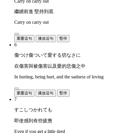
Carry on carry out
繼續前進 堅持到底
Carry on carry out
重覆這句
播放這句
暫停
6
傷つけ傷ついて愛する切なさに
在傷害與被傷害以及愛的悲傷之中
In hurting, being hurt, and the sadness of loving
重覆這句
播放這句
暫停
7
すこしつかれても
即使感到有些疲憊
Even if you get a little tired