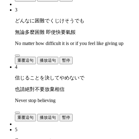
3
どんなに困難でくじけそうでも
無論多麼困難 即使快要氣餒
No matter how difficult it is or if you feel like giving up
重覆這句
播放這句
暫停
4
信じることを決してやめないで
也請絕對不要放棄相信
Never stop believing
重覆這句
播放這句
暫停
5