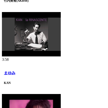
竹内美宥(AKB48)
3:58
まゆみ
KAN