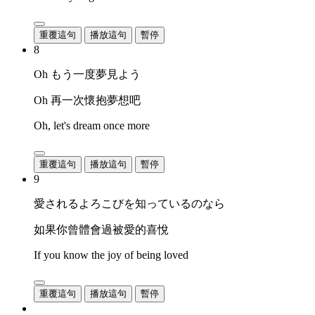
重覆這句
播放這句
暫停
8
Oh もう一度夢見よう
Oh 再一次懷抱夢想吧
Oh, let's dream once more
重覆這句
播放這句
暫停
9
愛されるよろこびを知っているのなら
如果你曾體會過被愛的喜悅
If you know the joy of being loved
重覆這句
播放這句
暫停