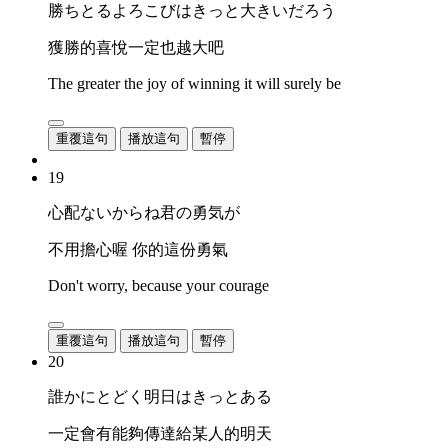
勝ちとるよろこびはきっと大きいだろう
獲勝的喜悅一定也越大吧
The greater the joy of winning it will surely be
重覆這句
播放這句
暫停
19
心配ないからね君の勇気が
不用擔心喔 你的這份勇氣
Don't worry, because your courage
重覆這句
播放這句
暫停
20
誰かにとどく明日はきっとある
一定會有能夠傳達給某人的明天