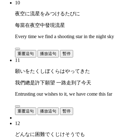
10
夜空に流星をみつけるたびに
每當在夜空中發現流星
Every time we find a shooting star in the night sky
重覆這句
播放這句
暫停
11
願いをたくしぼくらはやってきた
我們總是許下願望 一路走到了今天
Entrusting our wishes to it, we have come this far
重覆這句
播放這句
暫停
12
どんなに困難でくじけそうでも