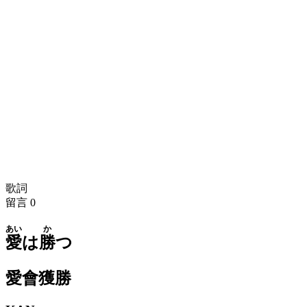
歌詞
留言
0
あい
か
愛
は
勝
つ
愛會獲勝