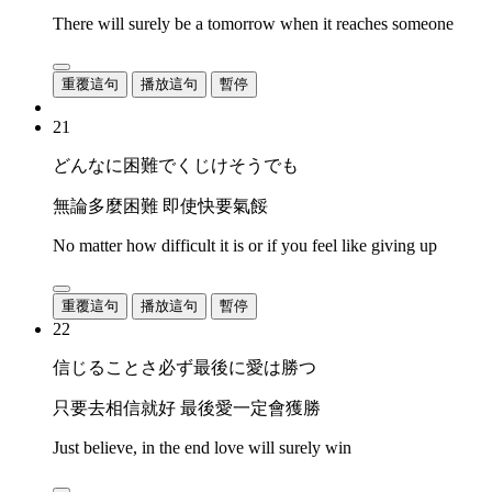
There will surely be a tomorrow when it reaches someone
重覆這句
播放這句
暫停
21
どんなに困難でくじけそうでも
無論多麼困難 即使快要氣餒
No matter how difficult it is or if you feel like giving up
重覆這句
播放這句
暫停
22
信じることさ必ず最後に愛は勝つ
只要去相信就好 最後愛一定會獲勝
Just believe, in the end love will surely win