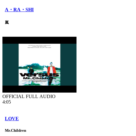
A・RA・SHI
嵐
OFFICIAL FULL AUDIO
4:05
LOVE
Mr.Children