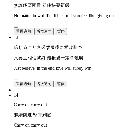
無論多麼困難 即使快要氣餒
No matter how difficult it is or if you feel like giving up
重覆這句
播放這句
暫停
13
信じることさ必ず最後に愛は勝つ
只要去相信就好 最後愛一定會獲勝
Just believe, in the end love will surely win
重覆這句
播放這句
暫停
14
Carry on carry out
繼續前進 堅持到底
Carry on carry out