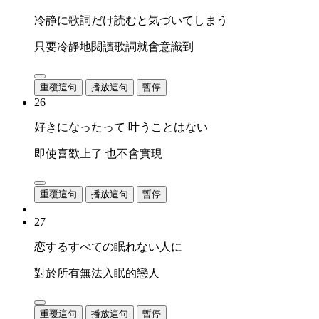
冷静に歌詞だけ読むと気づいてしまう
只要冷靜地閱讀歌詞就會意識到
重覆這句
播放這句
暫停
26
好きになったって 叶うことはない
即使喜歡上了 也不會實現
重覆這句
播放這句
暫停
27
恋するすべての眠れない人に
對於所有無法入眠的戀人
重覆這句
播放這句
暫停