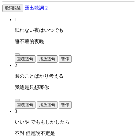
匯出歌詞
2
歌詞跟隨
1
眠れない夜はいつでも
睡不著的夜晚
重覆這句
播放這句
暫停
2
君のことばかり考える
我總是只想著你
重覆這句
播放這句
暫停
3
いいや でももしかしたら
不對 但是說不定是