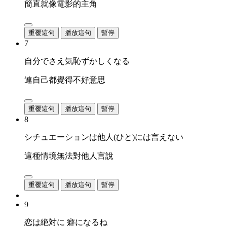
簡直就像電影的主角
重覆這句
播放這句
暫停
7
自分でさえ気恥ずかしくなる
連自己都覺得不好意思
重覆這句
播放這句
暫停
8
シチュエーションは他人(ひと)には言えない
這種情境無法對他人言說
重覆這句
播放這句
暫停
9
恋は絶対に 癖になるね