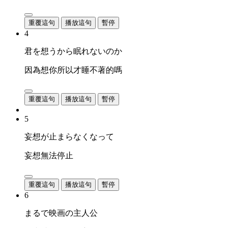
重覆這句
播放這句
暫停
4
君を想うから眠れないのか
因為想你所以才睡不著的嗎
重覆這句
播放這句
暫停
5
妄想が止まらなくなって
妄想無法停止
重覆這句
播放這句
暫停
6
まるで映画の主人公