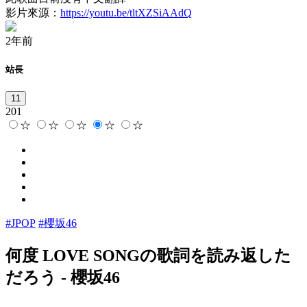
影片來源：
https://youtu.be/tltXZSiAAdQ
2年前
站長
11
201
☆
☆
☆
☆
☆
#JPOP
#櫻坂46
何度 LOVE SONGの歌詞を読み返した
だろう
-
櫻坂46