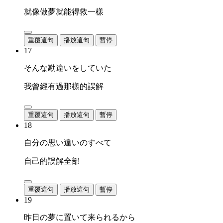
就像做夢就能得救一樣
重覆這句
播放這句
暫停
17
そんな勘違いをしていた
我曾經有過那樣的誤解
重覆這句
播放這句
暫停
18
自分の思い違いのすべて
自己的誤解全部
重覆這句
播放這句
暫停
19
昨日の夢に置いて来られるから