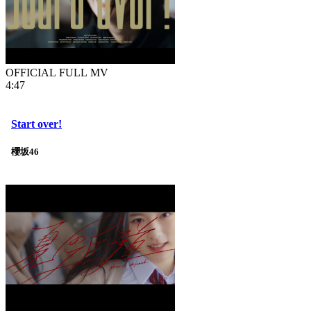
OFFICIAL FULL MV
4:47
Start over!
櫻坂46