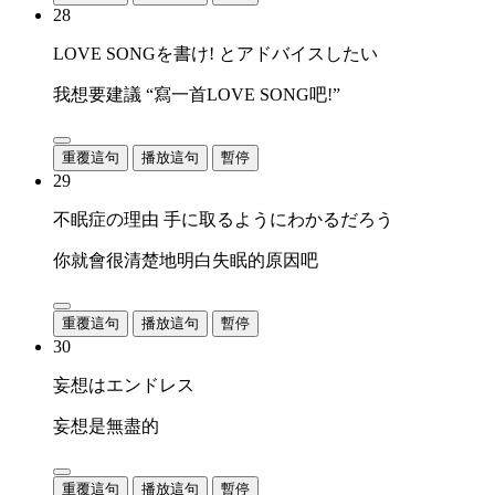
28
LOVE SONGを書け! とアドバイスしたい
我想要建議 “寫一首LOVE SONG吧!”
重覆這句
播放這句
暫停
29
不眠症の理由 手に取るようにわかるだろう
你就會很清楚地明白失眠的原因吧
重覆這句
播放這句
暫停
30
妄想はエンドレス
妄想是無盡的
重覆這句
播放這句
暫停