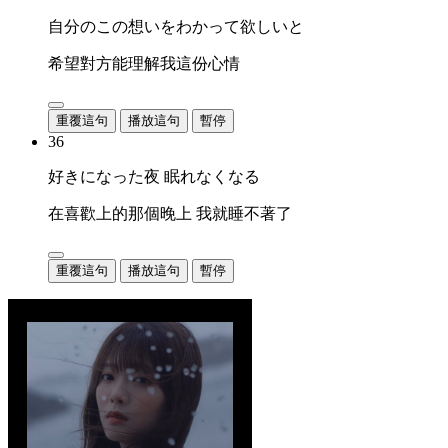
自分のこの想いをわかって欲しいと
希望對方能理解我這份心情
重覆這句
播放這句
暫停
36
好きになった夜 眠れなくなる
在喜歡上的那個晚上 我就睡不著了
重覆這句
播放這句
暫停