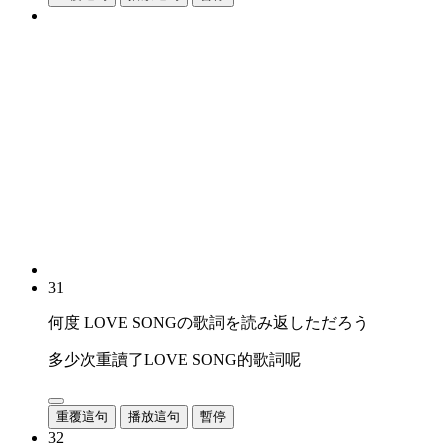
31
何度 LOVE SONGの歌詞を読み返しただろう
多少次重讀了LOVE SONG的歌詞呢
重覆這句
播放這句
暫停
32