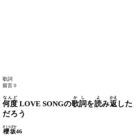
歌詞
留言
0
なんど
かし
よ
かえ
何度
LOVE SONGの
歌詞
を
読
み
返
した
だろう
さくらざか
櫻坂
46