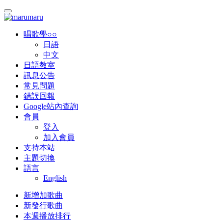
唱歌學○○
日語
中文
日語教室
訊息公告
常見問題
錯誤回報
Google站內查詢
會員
登入
加入會員
支持本站
主題切換
語言
English
新增加歌曲
新發行歌曲
本週播放排行