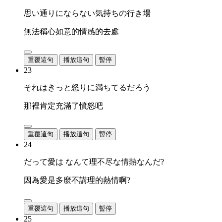
思い通りにならない気持ちの行き場
無法稱心如意的情感的去處
重覆這句
播放這句
暫停
23
それはきっと怒りに満ちてるだろう
那裡肯定充滿了憤怒吧
重覆這句
播放這句
暫停
24
だって愛は なんて理不尽な情熱なんだ?
因為愛是多麼不講理的熱情啊?
重覆這句
播放這句
暫停
25