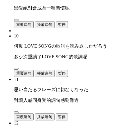
戀愛絕對會成為一種習慣呢
重覆這句
播放這句
暫停
10
何度 LOVE SONGの歌詞を読み返しただろう
多少次重讀了LOVE SONG的歌詞呢
重覆這句
播放這句
暫停
11
思い当たるフレーズに切なくなった
對讓人感同身受的詞句感到難過
重覆這句
播放這句
暫停
12