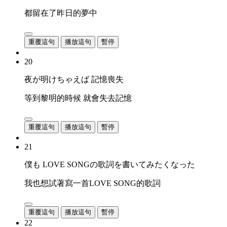
都留在了昨日的夢中
重覆這句
播放這句
暫停
20
夜が明けちゃえば 記憶喪失
等到黎明的時候 就會失去記憶
重覆這句
播放這句
暫停
21
僕も LOVE SONGの歌詞を書いてみたくなった
我也想試著寫一首LOVE SONG的歌詞
重覆這句
播放這句
暫停
22