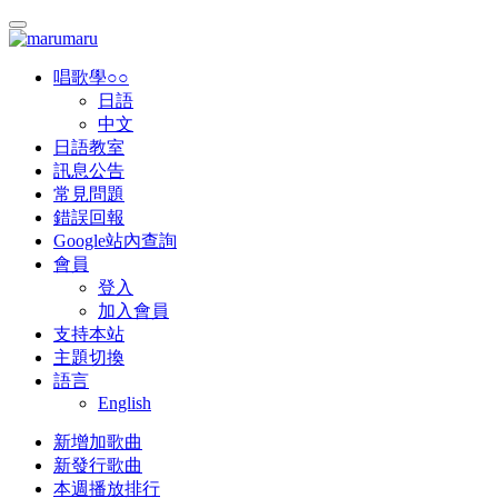
唱歌學○○
日語
中文
日語教室
訊息公告
常見問題
錯誤回報
Google站內查詢
會員
登入
加入會員
支持本站
主題切換
語言
English
新增加歌曲
新發行歌曲
本週播放排行