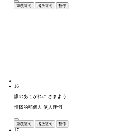
重覆這句
播放這句
暫停
16
誰のあこがれに さまよう
憧憬的那個人 使人迷惘
重覆這句
播放這句
暫停
17