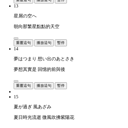
13
星屑の空へ
朝向那繁星點點的天空
重覆這句
播放這句
暫停
14
夢はつまり 想い出のあとさき
夢想其實是 回憶的前與後
重覆這句
播放這句
暫停
15
夏が過ぎ 風あざみ
夏日時光流逝 微風吹拂紫陽花