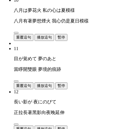
10
八月は夢花火 私の心は夏模様
八月有著夢想煙火 我心仍是夏日模樣
重覆這句
播放這句
暫停
11
目が覚めて 夢のあと
當睜開雙眼 夢境的痕跡
重覆這句
播放這句
暫停
12
長い影が 夜にのびて
正拉長著黑影向夜晚延伸
重覆這句
播放這句
暫停