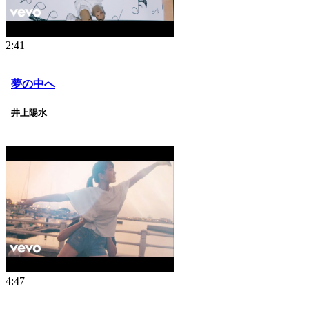
2:41
夢の中へ
井上陽水
4:47