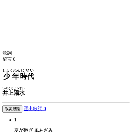
歌詞
留言
0
しょうねん
じだい
少年
時代
いのうえ
ようすい
井上
陽水
匯出歌詞
0
歌詞跟隨
1
夏が過ぎ 風あざみ