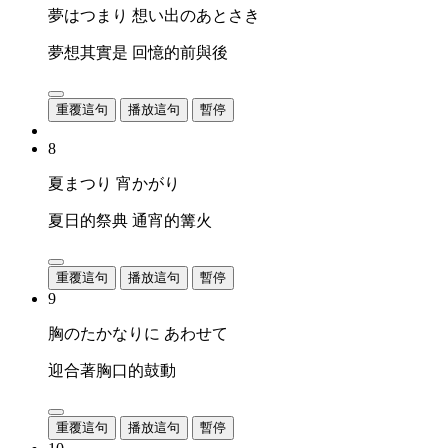
夢はつまり 想い出のあとさき
夢想其實是 回憶的前與後
重覆這句
播放這句
暫停
8
夏まつり 宵かがり
夏日的祭典 通宵的篝火
重覆這句
播放這句
暫停
9
胸のたかなりに あわせて
迎合著胸口的鼓動
重覆這句
播放這句
暫停