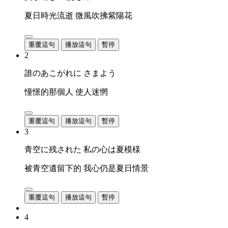
夏日時光流逝 微風吹拂紫陽花
重覆這句
播放這句
暫停
2
誰のあこがれに さまよう
憧憬的那個人 使人迷惘
重覆這句
播放這句
暫停
3
青空に残された 私の心は夏模様
被青空遺留下的 我心仍是夏日情景
重覆這句
播放這句
暫停
4