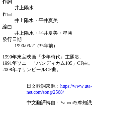
作詞
井上陽水
作曲
井上陽水・平井夏美
編曲
井上陽水・平井夏美・星勝
發行日期
1990/09/21 (
35年前
)
1990年東宝映画『少年時代』主題歌。
1991年ソニー「ハンディカム105」CF曲。
2008年キリンビールCF曲。
日文歌詞來源：
https://www.uta-
net.com/song/2568/
中文翻譯轉自：Yahoo奇摩知識