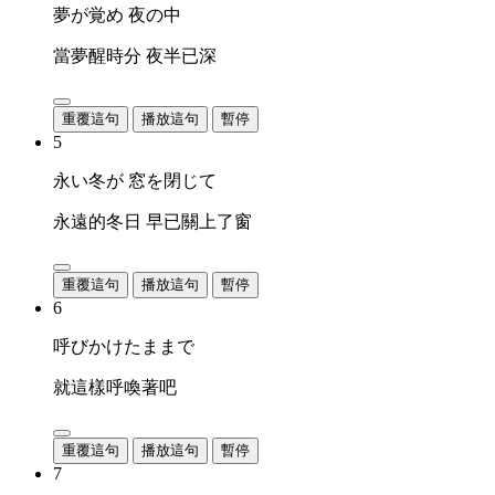
夢が覚め 夜の中
當夢醒時分 夜半已深
重覆這句
播放這句
暫停
5
永い冬が 窓を閉じて
永遠的冬日 早已關上了窗
重覆這句
播放這句
暫停
6
呼びかけたままで
就這樣呼喚著吧
重覆這句
播放這句
暫停
7