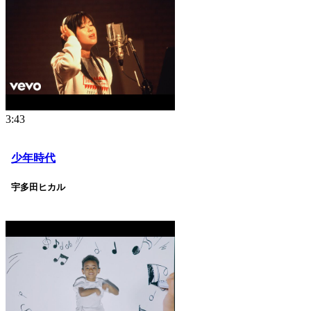
3:43
少年時代
宇多田ヒカル