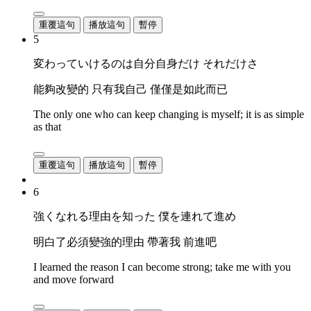
重覆這句
播放這句
暫停
5
変わっていけるのは自分自身だけ それだけさ
能夠改變的 只有我自己 僅僅是如此而已
The only one who can keep changing is myself; it is as simple
as that
重覆這句
播放這句
暫停
6
強くなれる理由を知った 僕を連れて進め
明白了必須變強的理由 帶著我 前進吧
I learned the reason I can become strong; take me with you
and move forward