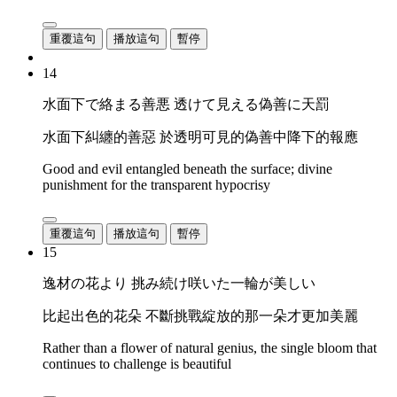
重覆這句
播放這句
暫停
14
水面下で絡まる善悪 透けて見える偽善に天罰
水面下糾纏的善惡 於透明可見的偽善中降下的報應
Good and evil entangled beneath the surface; divine
punishment for the transparent hypocrisy
重覆這句
播放這句
暫停
15
逸材の花より 挑み続け咲いた一輪が美しい
比起出色的花朵 不斷挑戰綻放的那一朵才更加美麗
Rather than a flower of natural genius, the single bloom that
continues to challenge is beautiful