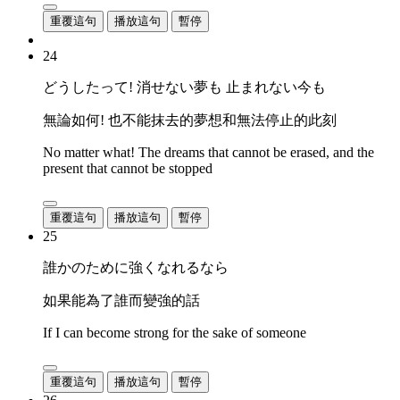
重覆這句
播放這句
暫停
24
どうしたって! 消せない夢も 止まれない今も
無論如何! 也不能抹去的夢想和無法停止的此刻
No matter what! The dreams that cannot be erased, and the
present that cannot be stopped
重覆這句
播放這句
暫停
25
誰かのために強くなれるなら
如果能為了誰而變強的話
If I can become strong for the sake of someone
重覆這句
播放這句
暫停