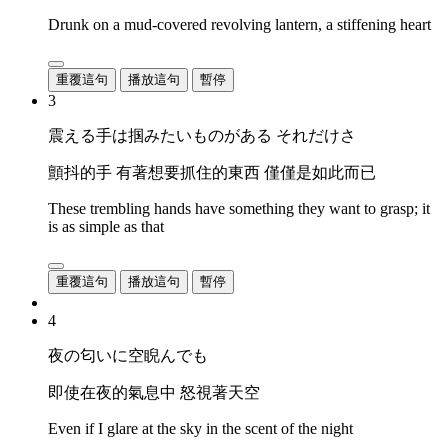
Drunk on a mud-covered revolving lantern, a stiffening heart
重覆這句
播放這句
暫停
3
震える手は掴みたいものがある それだけさ
顫抖的手 有著想要抓住的東西 僅僅是如此而已
These trembling hands have something they want to grasp; it
is as simple as that
重覆這句
播放這句
暫停
4
夜の匂いに空睨んでも
即使在夜的氣息中 怒視著天空
Even if I glare at the sky in the scent of the night