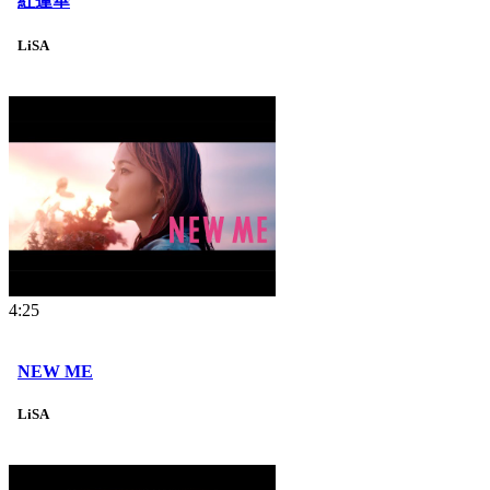
紅蓮華
LiSA
4:25
NEW ME
LiSA