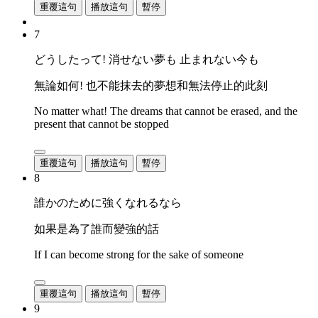
重覆這句
播放這句
暫停
7
どうしたって! 消せない夢も 止まれない今も
無論如何! 也不能抹去的夢想和無法停止的此刻
No matter what! The dreams that cannot be erased, and the
present that cannot be stopped
重覆這句
播放這句
暫停
8
誰かのために強くなれるなら
如果是為了誰而變強的話
If I can become strong for the sake of someone
重覆這句
播放這句
暫停
9