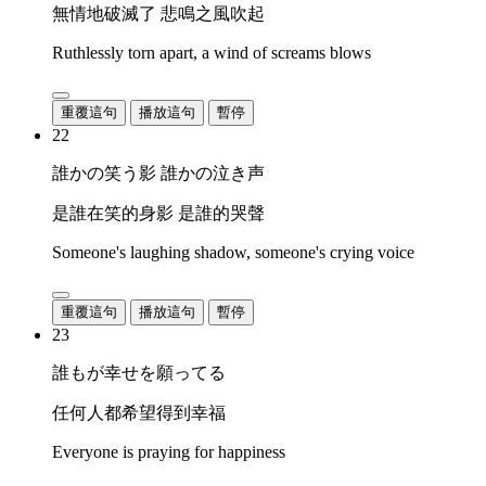
無情地破滅了 悲鳴之風吹起
Ruthlessly torn apart, a wind of screams blows
重覆這句
播放這句
暫停
22
誰かの笑う影 誰かの泣き声
是誰在笑的身影 是誰的哭聲
Someone's laughing shadow, someone's crying voice
重覆這句
播放這句
暫停
23
誰もが幸せを願ってる
任何人都希望得到幸福
Everyone is praying for happiness