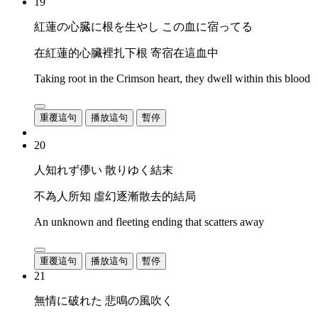
19
紅蓮の心臓に根を生やし この血に宿ってる
在紅蓮的心臟裡扎下根 寄宿在這血中
Taking root in the Crimson heart, they dwell within this blood
重覆這句
播放這句
暫停
20
人知れず儚い 散りゆく結末
不為人所知 虛幻逐漸散去的結局
An unknown and fleeting ending that scatters away
重覆這句
播放這句
暫停
21
無情に破れた 悲鳴の風吹く