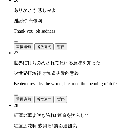
26
ありがとう 悲しみよ
謝謝你 悲傷啊
Thank you, oh sadness
重覆這句
播放這句
暫停
27
世界に打ちのめされて負ける意味を知った
被世界打垮後 才知道失敗的意義
Beaten down by the world, I learned the meaning of defeat
重覆這句
播放這句
暫停
28
紅蓮の華よ咲き誇れ! 運命を照らして
紅蓮之花啊 盛開吧! 將命運照亮