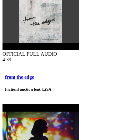
OFFICIAL FULL AUDIO
4:39
from the edge
FictionJunction feat. LiSA