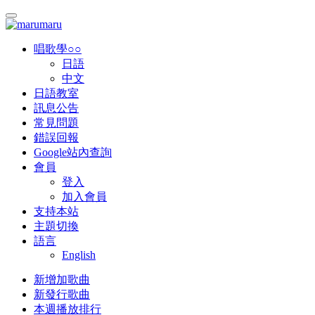
唱歌學○○
日語
中文
日語教室
訊息公告
常見問題
錯誤回報
Google站內查詢
會員
登入
加入會員
支持本站
主題切換
語言
English
新增加歌曲
新發行歌曲
本週播放排行