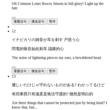
Oh Crimson Lotus flower, bloom in full glory! Light up the
fate
重覆這句
播放這句
暫停
12
イナビカリの雑音が耳を刺す 戸惑う心
閃電的噪音如此刺耳 躊躇的心
The noise of lightning pierces my ears, a bewildered heart
重覆這句
播放這句
暫停
13
優しいだけじゃ守れないものがある? わかってるけど
有些東西只有溫柔是無法守護的? 雖然是明白的
Are there things that cannot be protected just by being kind? I
know that, but...