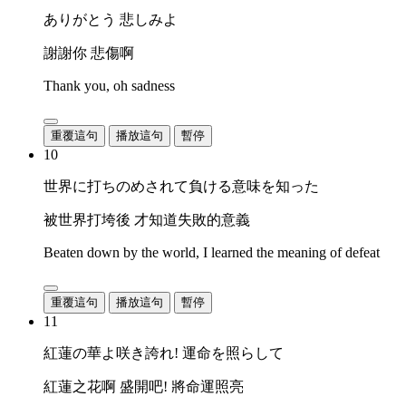
ありがとう 悲しみよ
謝謝你 悲傷啊
Thank you, oh sadness
重覆這句
播放這句
暫停
10
世界に打ちのめされて負ける意味を知った
被世界打垮後 才知道失敗的意義
Beaten down by the world, I learned the meaning of defeat
重覆這句
播放這句
暫停
11
紅蓮の華よ咲き誇れ! 運命を照らして
紅蓮之花啊 盛開吧! 將命運照亮