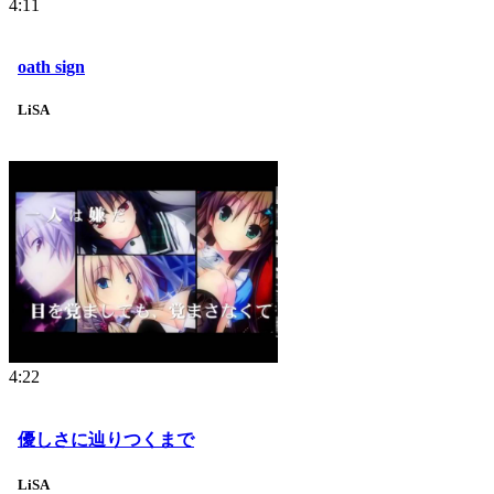
4:11
oath sign
LiSA
4:22
優しさに辿りつくまで
LiSA