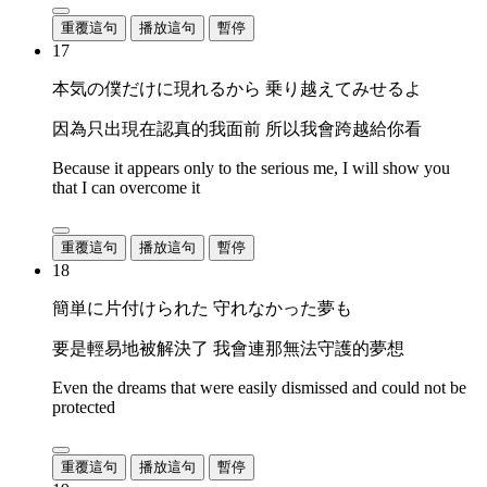
重覆這句
播放這句
暫停
17
本気の僕だけに現れるから 乗り越えてみせるよ
因為只出現在認真的我面前 所以我會跨越給你看
Because it appears only to the serious me, I will show you
that I can overcome it
重覆這句
播放這句
暫停
18
簡単に片付けられた 守れなかった夢も
要是輕易地被解決了 我會連那無法守護的夢想
Even the dreams that were easily dismissed and could not be
protected
重覆這句
播放這句
暫停