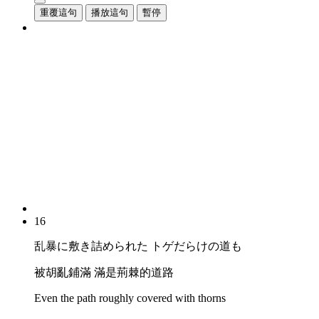
重覆這句
播放這句
暫停
16
乱暴に敷き詰められた トゲだらけの道も
被胡亂鋪滿 滿是荊棘的道路
Even the path roughly covered with thorns