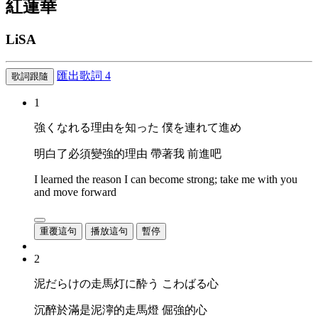
紅蓮華
LiSA
匯出歌詞
4
歌詞跟隨
1
強くなれる理由を知った 僕を連れて進め
明白了必須變強的理由 帶著我 前進吧
I learned the reason I can become strong; take me with you
and move forward
重覆這句
播放這句
暫停
2
泥だらけの走馬灯に酔う こわばる心
沉醉於滿是泥濘的走馬燈 倔強的心