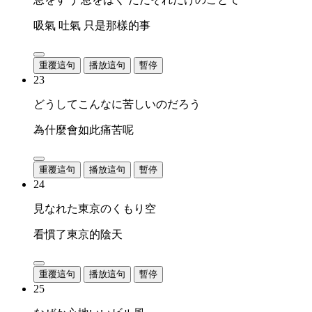
吸氣 吐氣 只是那樣的事
重覆這句
播放這句
暫停
23
どうしてこんなに苦しいのだろう
為什麼會如此痛苦呢
重覆這句
播放這句
暫停
24
見なれた東京のくもり空
看慣了東京的陰天
重覆這句
播放這句
暫停
25