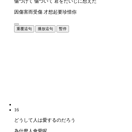
傷つけて 傷ついて 君をだいじに想えた
因傷害而受傷 才想起要珍惜你
重覆這句
播放這句
暫停
16
どうして人は愛するのだろう
為什麼人會愛呢