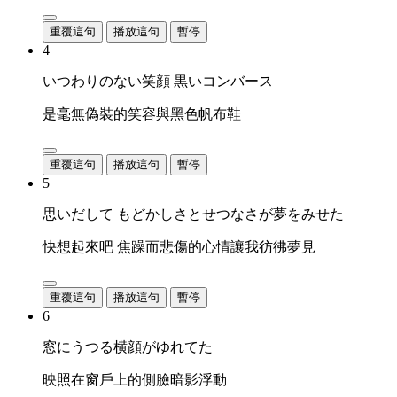
重覆這句
播放這句
暫停
4
いつわりのない笑顔 黒いコンバース
是毫無偽裝的笑容與黑色帆布鞋
重覆這句
播放這句
暫停
5
思いだして もどかしさとせつなさが夢をみせた
快想起來吧 焦躁而悲傷的心情讓我彷彿夢見
重覆這句
播放這句
暫停
6
窓にうつる横顔がゆれてた
映照在窗戶上的側臉暗影浮動