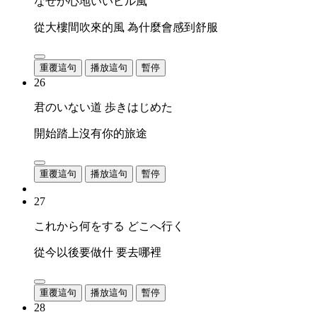
なぜか心地いいビル風
從大樓間吹來的風 為什麼會感到舒服
重覆這句
播放這句
暫停
26
君のいない道 歩きはじめた
開始踏上沒有你的旅途
重覆這句
播放這句
暫停
27
これから何をする どこへ行く
從今以後要做什 要去哪裡
重覆這句
播放這句
暫停
28