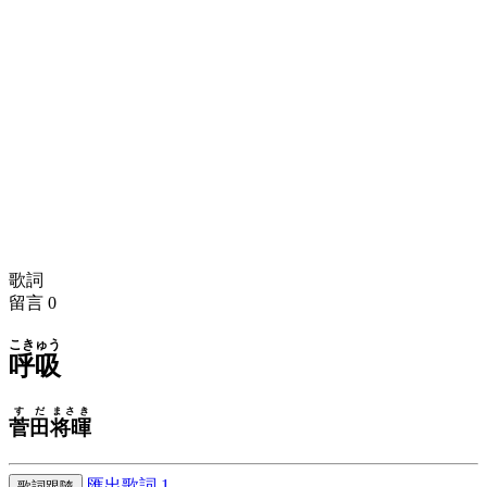
歌詞
留言
0
こきゅう
呼吸
すだ
まさき
菅田
将暉
匯出歌詞
1
歌詞跟隨