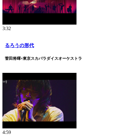
3:32
るろうの形代
菅田将暉×東京スカパラダイスオーケストラ
4:59