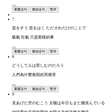
重覆這句
播放這句
暫停
7
息をすう 息をはく ただそれだけのことで
吸氣 吐氣 只是那樣的事
重覆這句
播放這句
暫停
8
どうして人は苦しむのだろう
人們為什麼會因此而痛苦
重覆這句
播放這句
暫停
9
見あげた空のむこう 太陽は今日もまた微笑んでいる