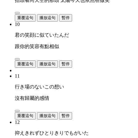
抬頭看向天空的那頭 太陽今天也依然在微笑
重覆這句
播放這句
暫停
10
君の笑顔に似ていたんだ
跟你的笑容有點相似
重覆這句
播放這句
暫停
11
行き場のないこの想い
沒有歸屬的感情
重覆這句
播放這句
暫停
12
抑えきれずひとりきりでもがいた