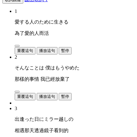
1
愛する人のために生きる
為了愛的人而活
重覆這句
播放這句
暫停
2
そんなことは 僕はもうやめた
那樣的事情 我已經放棄了
重覆這句
播放這句
暫停
3
出逢った日にミラー越しの
相遇那天透過鏡子看到的