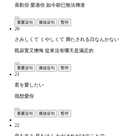
喜歡你 愛過你 如今卻已無法傳達
重覆這句
播放這句
暫停
20
さみしくて くやしくて 満たされる日なんかない
既寂寞又懊悔 從來沒有哪天是滿足的
重覆這句
播放這句
暫停
21
君を愛したい
我想愛你
重覆這句
播放這句
暫停
22
息をすう 息をはく ただそれだけのことで