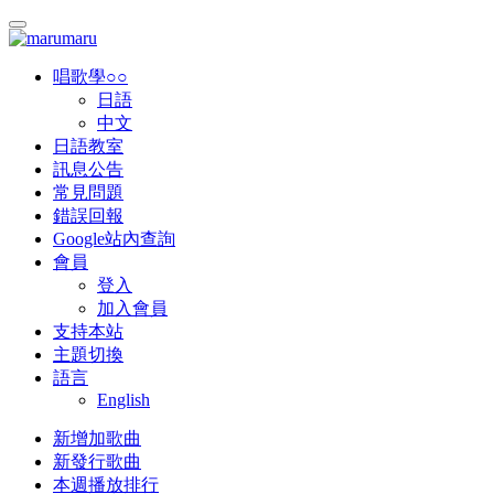
唱歌學○○
日語
中文
日語教室
訊息公告
常見問題
錯誤回報
Google站內查詢
會員
登入
加入會員
支持本站
主題切換
語言
English
新增加歌曲
新發行歌曲
本週播放排行