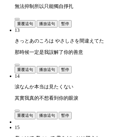
無法抑制所以只能獨自掙扎
重覆這句
播放這句
暫停
13
きっとあのころは やさしさを間違えてた
那時候一定是我誤解了你的善意
重覆這句
播放這句
暫停
14
涙なんか本当は見たくない
其實我真的不想看到你的眼淚
重覆這句
播放這句
暫停
15