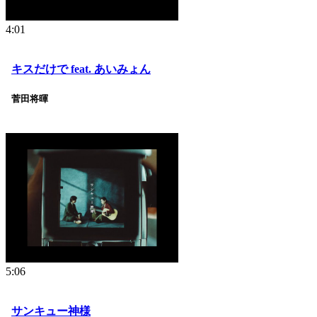
4:01
キスだけで feat. あいみょん
菅田将暉
5:06
サンキュー神様