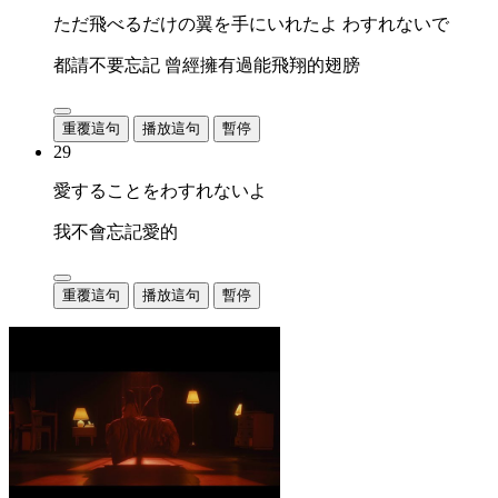
ただ飛べるだけの翼を手にいれたよ わすれないで
都請不要忘記 曾經擁有過能飛翔的翅膀
重覆這句
播放這句
暫停
29
愛することをわすれないよ
我不會忘記愛的
重覆這句
播放這句
暫停