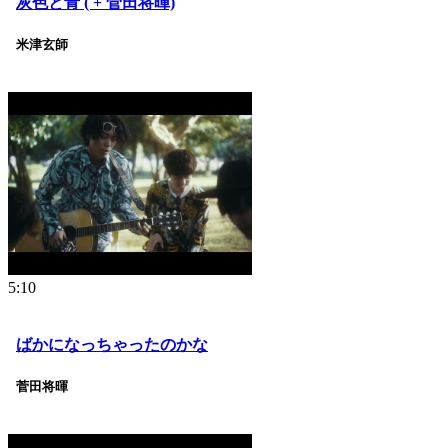
灰色と青 ( + 菅田将暉)
米津玄師
5:10
ばかになっちゃったのかな
菅田将暉