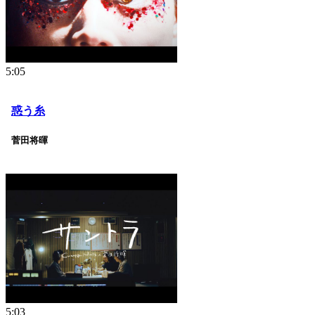
5:05
惑う糸
菅田将暉
5:03