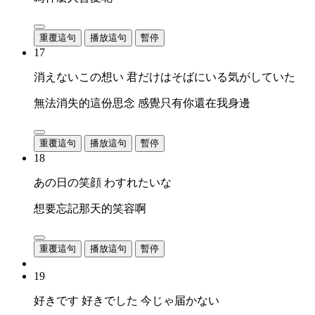
重覆這句
播放這句
暫停
17
消えないこの想い 君だけはそばにいる気がしていた
無法消失的這份思念 感覺只有你還在我身邊
重覆這句
播放這句
暫停
18
あの日の笑顔 わすれたいな
想要忘記那天的笑容啊
重覆這句
播放這句
暫停
19
好きです 好きでした 今じゃ届かない