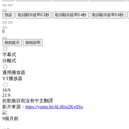
預設
歌詞顯示提早0.2秒
歌詞顯示提早0.4秒
歌詞顯示提早0.6秒
0
按鈕提示
按鈕說明
字幕式
分離式
通用播放器
YT播放器
16:9
21:9
此歌曲目前沒有中文翻譯
影片來源：
https://youtu.be/4LrRm2Kv0So
9個月前