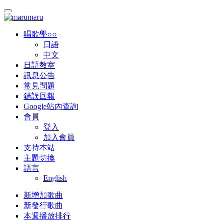
唱歌學○○
日語
中文
日語教室
訊息公告
常見問題
錯誤回報
Google站內查詢
會員
登入
加入會員
支持本站
主題切換
語言
English
新增加歌曲
新發行歌曲
本週播放排行