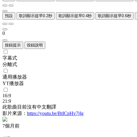
預設
歌詞顯示提早0.2秒
歌詞顯示提早0.4秒
歌詞顯示提早0.6秒
0
按鈕提示
按鈕說明
字幕式
分離式
通用播放器
YT播放器
16:9
21:9
此歌曲目前沒有中文翻譯
影片來源：
https://youtu.be/BtICpHv7jIg
7個月前