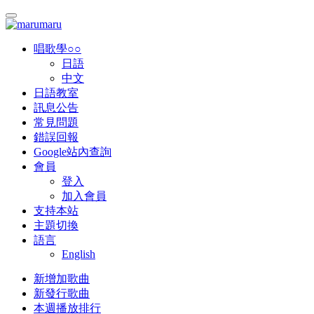
唱歌學○○
日語
中文
日語教室
訊息公告
常見問題
錯誤回報
Google站內查詢
會員
登入
加入會員
支持本站
主題切換
語言
English
新增加歌曲
新發行歌曲
本週播放排行