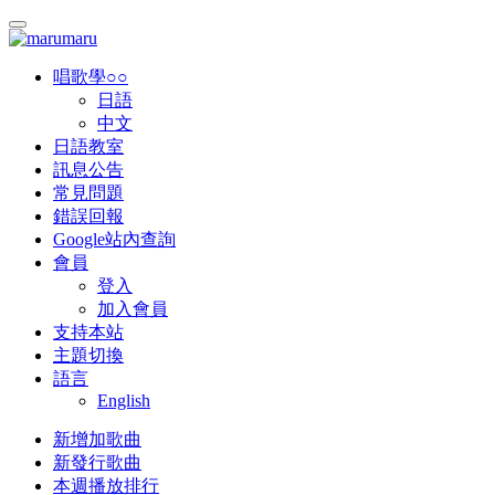
唱歌學○○
日語
中文
日語教室
訊息公告
常見問題
錯誤回報
Google站內查詢
會員
登入
加入會員
支持本站
主題切換
語言
English
新增加歌曲
新發行歌曲
本週播放排行