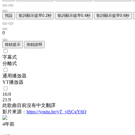
預設
歌詞顯示提早0.2秒
歌詞顯示提早0.4秒
歌詞顯示提早0.6秒
0
按鈕提示
按鈕說明
字幕式
分離式
通用播放器
YT播放器
16:9
21:9
此歌曲目前沒有中文翻譯
影片來源：
https://youtu.be/yT_ylSCgY6Q
4年前