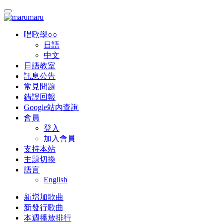
唱歌學○○
日語
中文
日語教室
訊息公告
常見問題
錯誤回報
Google站內查詢
會員
登入
加入會員
支持本站
主題切換
語言
English
新增加歌曲
新發行歌曲
本週播放排行