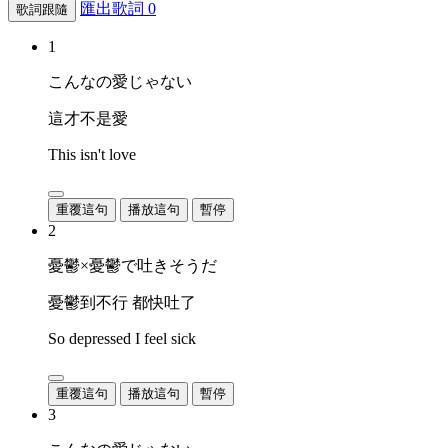
匯出歌詞
0
歌詞跟隨
1
こんなの愛じゃない
這才不是愛
This isn't love
重覆這句
播放這句
暫停
2
憂鬱×憂鬱で吐きそうだ
憂鬱到不行 都快吐了
So depressed I feel sick
重覆這句
播放這句
暫停
3