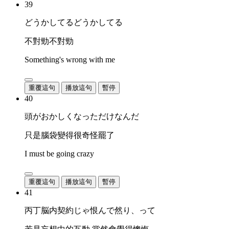
39
どうかしてるどうかしてる
不對勁不對勁
Something's wrong with me
重覆這句
播放這句
暫停
40
頭がおかしくなっただけなんだ
只是腦袋變得很奇怪罷了
I must be going crazy
重覆這句
播放這句
暫停
41
丙丁脳内契約じゃ恨んで然り、って