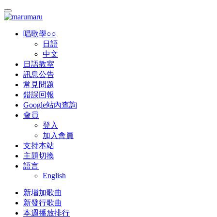
唱歌學○○
日語
中文
日語教室
訊息公告
常見問題
錯誤回報
Google站內查詢
會員
登入
加入會員
支持本站
主題切換
語言
English
新增加歌曲
新發行歌曲
本週播放排行