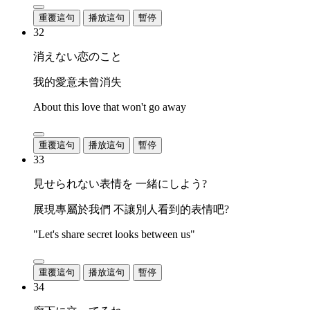
重覆這句
播放這句
暫停
32
消えない恋のこと
我的愛意未曾消失
About this love that won't go away
重覆這句
播放這句
暫停
33
見せられない表情を 一緒にしよう?
展現專屬於我們 不讓別人看到的表情吧?
"Let's share secret looks between us"
重覆這句
播放這句
暫停
34