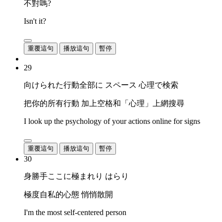
不對嗎?
Isn't it?
重覆這句
播放這句
暫停
29
向けられた行動全部に スペース 心理で検索
把你的所有行動 加上空格和「心理」上網搜尋
I look up the psychology of your actions online for signs
重覆這句
播放這句
暫停
30
身勝手ここに極まれり はらり
極度自私的心態 悄悄散開
I'm the most self-centered person