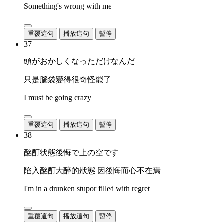
Something's wrong with me
重覆這句
播放這句
暫停
37
頭がおかしくなっただけなんだ
只是腦袋變得很奇怪罷了
I must be going crazy
重覆這句
播放這句
暫停
38
酩酊状態後悔で上の空です
陷入酩酊大醉的狀態 因後悔而心不在焉
I'm in a drunken stupor filled with regret
重覆這句
播放這句
暫停