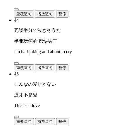
重覆這句
播放這句
暫停
44
冗談半分で泣きそうだ
半開玩笑的 都快哭了
I'm half joking and about to cry
重覆這句
播放這句
暫停
45
こんなの愛じゃない
這才不是愛
This isn't love
重覆這句
播放這句
暫停