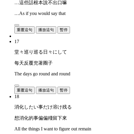
…這些話根本說不出口嘛
…As if you would say that
重覆這句
播放這句
暫停
17
堂々巡り巡る日々にして
每天反覆兜著圈子
The days go round and round
重覆這句
播放這句
暫停
18
消化したい事だけ溶け残る
想消化的事偏偏殘留下來
All the things I want to figure out remain