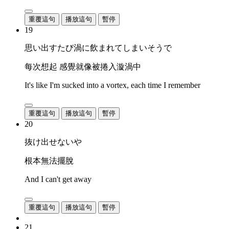
重覆這句
播放這句
暫停
19
思い出すたび渦に飲まれてしまいそうで
每次想起 感覺就像被捲入漩渦中
It's like I'm sucked into a vortex, each time I remember
重覆這句
播放這句
暫停
20
抜け出せないや
根本無法擺脫
And I can't get away
重覆這句
播放這句
暫停
21