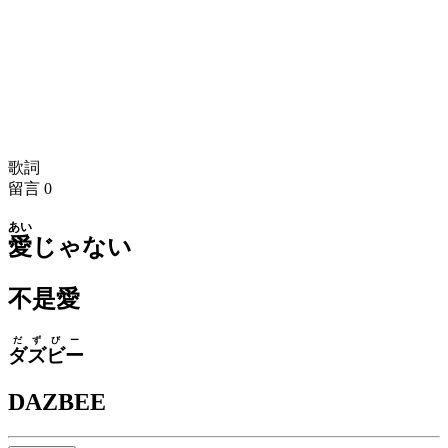
歌詞
留言
0
あい
愛
じゃない
不是愛
だず
びー
ダズ
ビー
DAZBEE