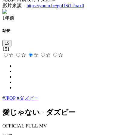
影片來源：
https://youtu.be/gqUStT2oax0
1年前
站長
15
151
☆
☆
☆
☆
☆
#JPOP
#ダズビー
愛じゃない
-
ダズビー
OFFICIAL FULL MV