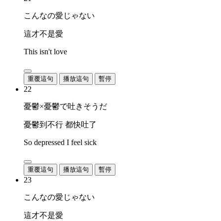
こんなの愛じゃない
這才不是愛
This isn't love
重覆這句
播放這句
暫停
22
憂鬱×憂鬱で吐きそうだ
憂鬱到不行 都快吐了
So depressed I feel sick
重覆這句
播放這句
暫停
23
こんなの愛じゃない
這才不是愛