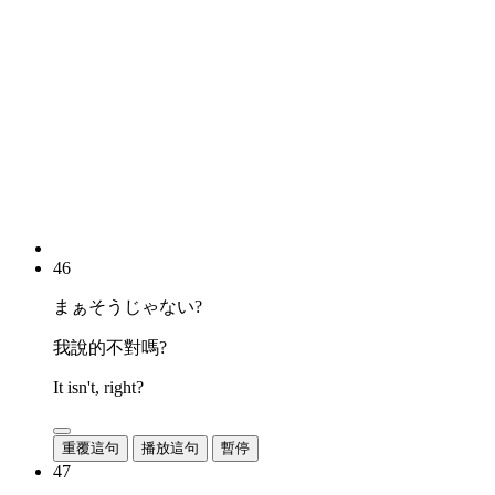
46
まぁそうじゃない?
我說的不對嗎?
It isn't, right?
重覆這句
播放這句
暫停
47