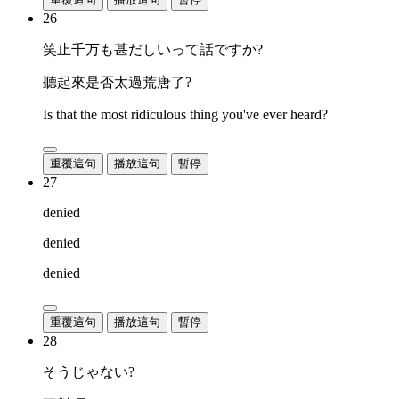
26
笑止千万も甚だしいって話ですか?
聽起來是否太過荒唐了?
Is that the most ridiculous thing you've ever heard?
重覆這句
播放這句
暫停
27
denied
denied
denied
重覆這句
播放這句
暫停
28
そうじゃない?