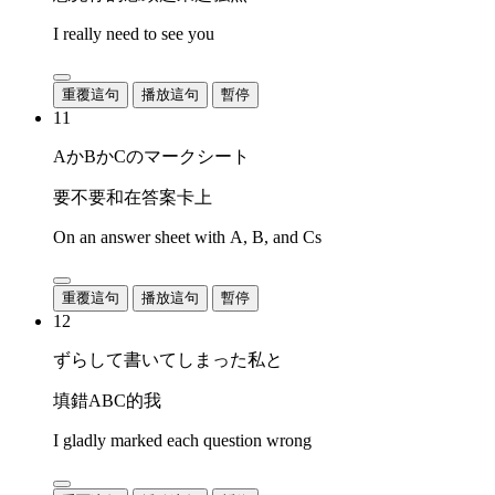
I really need to see you
重覆這句
播放這句
暫停
11
AかBかCのマークシート
要不要和在答案卡上
On an answer sheet with A, B, and Cs
重覆這句
播放這句
暫停
12
ずらして書いてしまった私と
填錯ABC的我
I gladly marked each question wrong