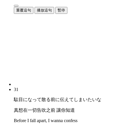
重覆這句
播放這句
暫停
31
駄目になって散る前に伝えてしまいたいな
真想在一切告吹之前 讓你知道
Before I fall apart, I wanna confess