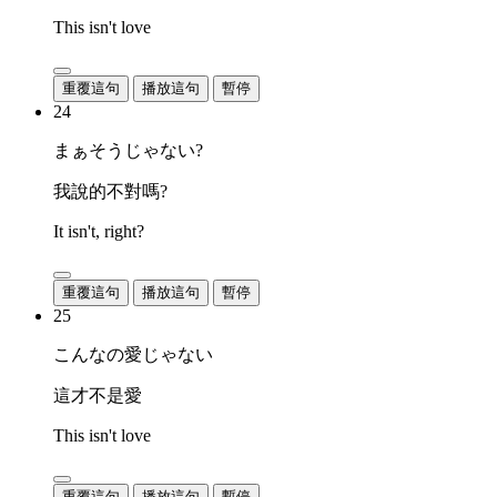
This isn't love
重覆這句
播放這句
暫停
24
まぁそうじゃない?
我說的不對嗎?
It isn't, right?
重覆這句
播放這句
暫停
25
こんなの愛じゃない
這才不是愛
This isn't love
重覆這句
播放這句
暫停