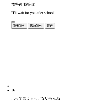
放學後 我等你
"I'll wait for you after school"
重覆這句
播放這句
暫停
16
…って言えるわけないもんね