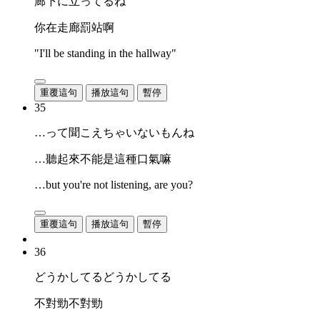
廊下に立ってるね
你在走廊罰站啊
"I'll be standing in the hallway"
重覆這句
播放這句
暫停
35
…って聞こえちゃいないもんね
…聽起來不能是這種口氣嘛
…but you're not listening, are you?
重覆這句
播放這句
暫停
36
どうかしてるどうかしてる
不對勁不對勁