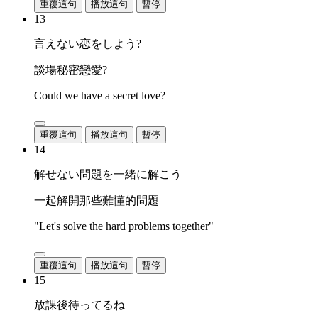
重覆這句
播放這句
暫停
13
言えない恋をしよう?
談場秘密戀愛?
Could we have a secret love?
重覆這句
播放這句
暫停
14
解せない問題を一緒に解こう
一起解開那些難懂的問題
"Let's solve the hard problems together"
重覆這句
播放這句
暫停
15
放課後待ってるね