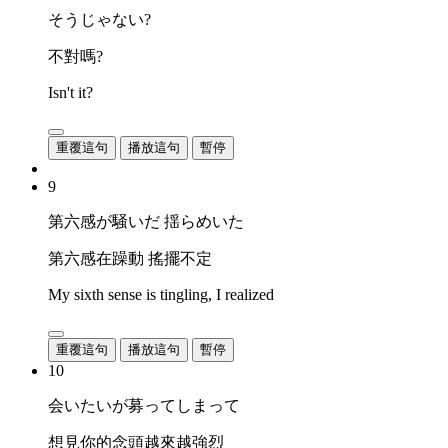
そうじゃない?
不對嗎?
Isn't it?
重覆這句
播放這句
暫停
9
第六感が騒いだ 揺らめいた
第六感在躁動 搖擺不定
My sixth sense is tingling, I realized
重覆這句
播放這句
暫停
10
会いたいが募ってしまって
想見你的念頭越來越強烈