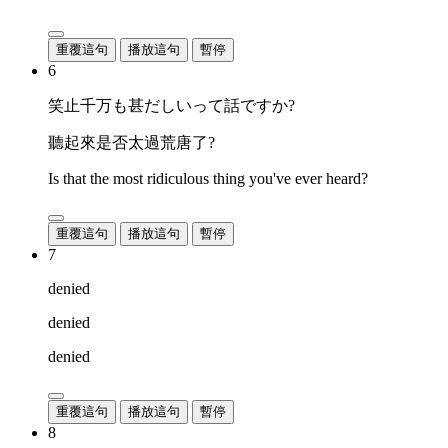
重覆這句
播放這句
暫停
6
笑止千万も甚だしいって話ですか?
聽起來是否太過荒唐了?
Is that the most ridiculous thing you've ever heard?
重覆這句
播放這句
暫停
7
denied
denied
denied
重覆這句
播放這句
暫停
8