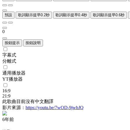
預設
歌詞顯示提早0.2秒
歌詞顯示提早0.4秒
歌詞顯示提早0.6秒
0
按鈕提示
按鈕說明
字幕式
分離式
通用播放器
YT播放器
16:9
21:9
此歌曲目前沒有中文翻譯
影片來源：
https://youtu.be/7wOD-9jwbJQ
6年前