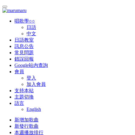
唱歌學○○
日語
中文
日語教室
訊息公告
常見問題
錯誤回報
Google站內查詢
會員
登入
加入會員
支持本站
主題切換
語言
English
新增加歌曲
新發行歌曲
本週播放排行