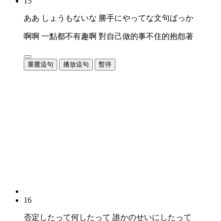
15
ああ しょうもないな 勝手にやってな文句ばっか
啊啊 一點都不有趣啊 對自己做的事不住的抱怨著
重覆這句
播放這句
暫停
16
否定したって何したって 誰かのせいにしたって