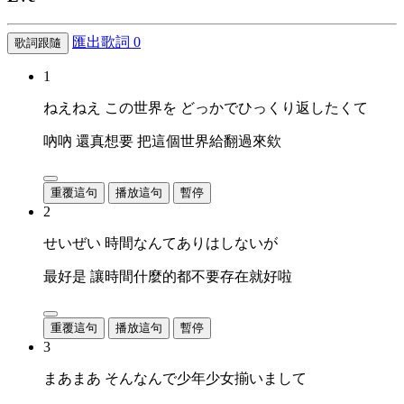
匯出歌詞
0
歌詞跟隨
1
ねえねえ この世界を どっかでひっくり返したくて
吶吶 還真想要 把這個世界給翻過來欸
重覆這句
播放這句
暫停
2
せいぜい 時間なんてありはしないが
最好是 讓時間什麼的都不要存在就好啦
重覆這句
播放這句
暫停
3
まあまあ そんなんで少年少女揃いまして