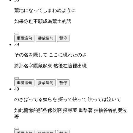
荒地になってしまわぬように
如果你也不願成為荒土的話
重覆這句
播放這句
暫停
39
その名を隠して ここに現れたのさ
將那名字隱藏起來 然後在這裡出現
重覆這句
播放這句
暫停
40
のさばってる奴らを 探って抉って 嗤っては泣いて
如此慵懶的那些傢伙啊 探尋著 重擊著 抽抽答答的哭泣
著