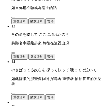
如果你也不願成為荒土的話
重覆這句
播放這句
暫停
13
その名を隠して ここに現れたのさ
將那名字隱藏起來 然後在這裡出現
重覆這句
播放這句
暫停
14
のさばってる奴らを 探って抉って 嗤っては泣いて
如此慵懶的那些傢伙啊 探尋著 重擊著 抽抽答答的哭泣
著
重覆這句
播放這句
暫停