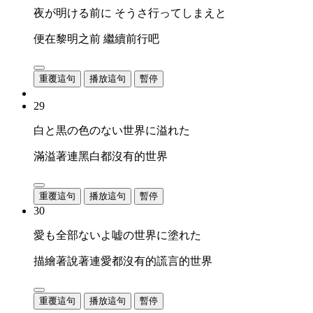
夜が明ける前に そうさ行ってしまえと
便在黎明之前 繼續前行吧
重覆這句
播放這句
暫停
29
白と黒の色のない世界に溢れた
滿溢著連黑白都沒有的世界
重覆這句
播放這句
暫停
30
愛も全部ないよ嘘の世界に塗れた
描繪著說著連愛都沒有的謊言的世界
重覆這句
播放這句
暫停