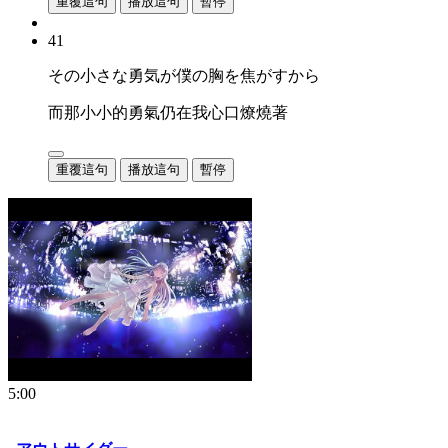
重覆這句
播放這句
暫停
41
その小さな勇気が僕の胸を焦がすから
而那小小的勇氣仍在我心口燎燒著
重覆這句
播放這句
暫停
5:00