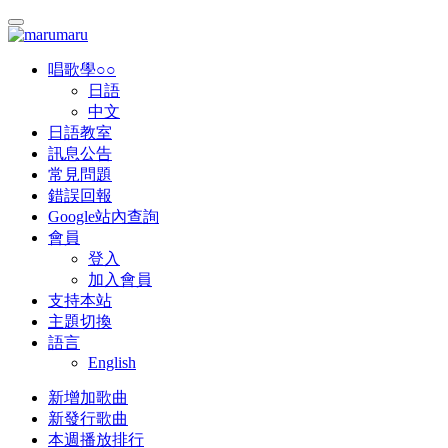
唱歌學○○
日語
中文
日語教室
訊息公告
常見問題
錯誤回報
Google站內查詢
會員
登入
加入會員
支持本站
主題切換
語言
English
新增加歌曲
新發行歌曲
本週播放排行