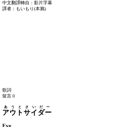
中文翻譯轉自：影片字幕
譯者：もいもり(本鴉)
歌詞
留言
0
あうとさいだー
アウトサイダー
Eve