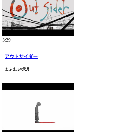
3:29
アウトサイダー
まふまふ×天月