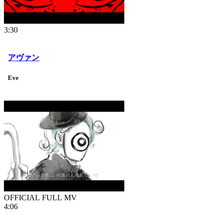
3:30
アヴァン
Eve
OFFICIAL FULL MV
4:06