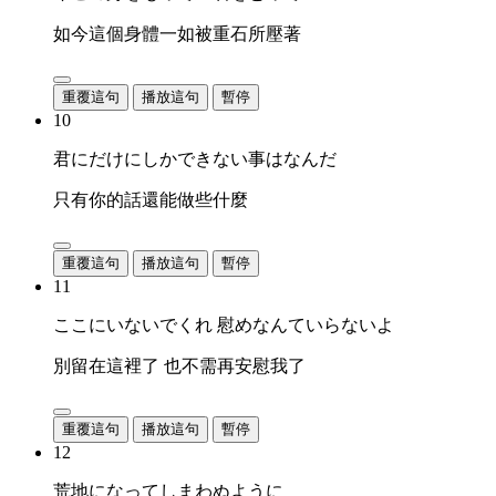
如今這個身體一如被重石所壓著
重覆這句
播放這句
暫停
10
君にだけにしかできない事はなんだ
只有你的話還能做些什麼
重覆這句
播放這句
暫停
11
ここにいないでくれ 慰めなんていらないよ
別留在這裡了 也不需再安慰我了
重覆這句
播放這句
暫停
12
荒地になってしまわぬように