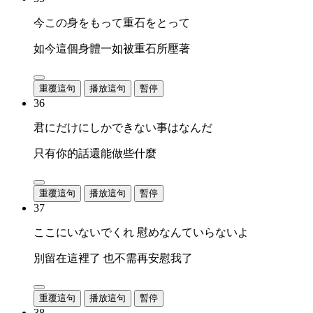
今この身をもって重石をとって
如今這個身體一如被重石所壓著
重覆這句
播放這句
暫停
36
君にだけにしかできない事はなんだ
只有你的話還能做些什麼
重覆這句
播放這句
暫停
37
ここにいないでくれ 慰めなんていらないよ
別留在這裡了 也不需再安慰我了
重覆這句
播放這句
暫停
38