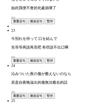
如此我便不會於此處崩壞了
重覆這句
播放這句
暫停
23
今別れを待って 口を結んで
先等等再說再見吧 有些說不出口啊
重覆這句
播放這句
暫停
24
沁みついた夜の傷が癒えないのなら
若是自夜晚溢出的傷無法癒合的話
重覆這句
播放這句
暫停
25