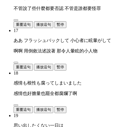
不管說了些什麼都要否認 不管是誰都要怪罪
重覆這句
播放這句
暫停
17
ああ フラッシュバックして 小心者に眩暈がして
啊啊 用倒敘法述說著 那令人暈眩的小人物
重覆這句
播放這句
暫停
18
感情も根性も腐ってしまいました
感情也好膽量也罷全都腐爛了啊
重覆這句
播放這句
暫停
19
思い出したくない一日は