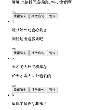
嘛嘛 此刻我們這樣的少年少女們啊
重覆這句
播放這句
暫停
4
唸り始めた会心劇さ
開始唸出這戲劇吧
重覆這句
播放這句
暫停
5
天才で人外で横暴な
於天才與人世外霸氣的
重覆這句
播放這句
暫停
6
最低で最高な相棒さ