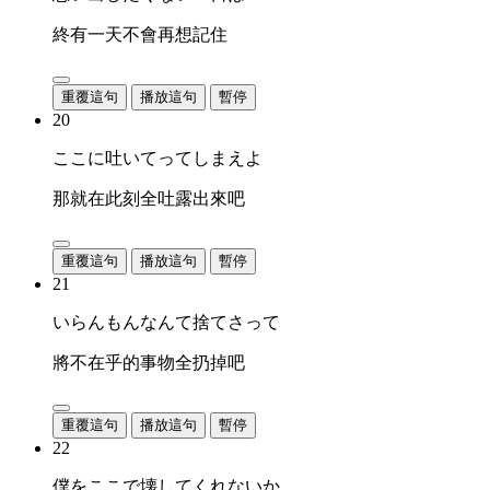
終有一天不會再想記住
重覆這句
播放這句
暫停
20
ここに吐いてってしまえよ
那就在此刻全吐露出來吧
重覆這句
播放這句
暫停
21
いらんもんなんて捨てさって
將不在乎的事物全扔掉吧
重覆這句
播放這句
暫停
22
僕をここで壊してくれないか