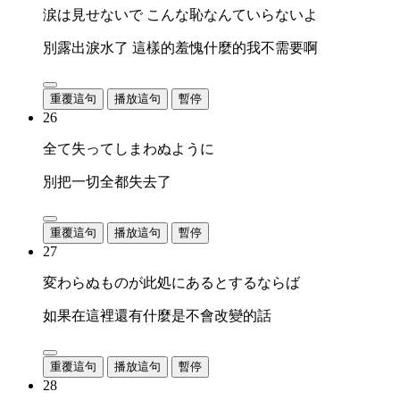
涙は見せないで こんな恥なんていらないよ
別露出淚水了 這樣的羞愧什麼的我不需要啊
重覆這句
播放這句
暫停
26
全て失ってしまわぬように
別把一切全都失去了
重覆這句
播放這句
暫停
27
変わらぬものが此処にあるとするならば
如果在這裡還有什麼是不會改變的話
重覆這句
播放這句
暫停
28