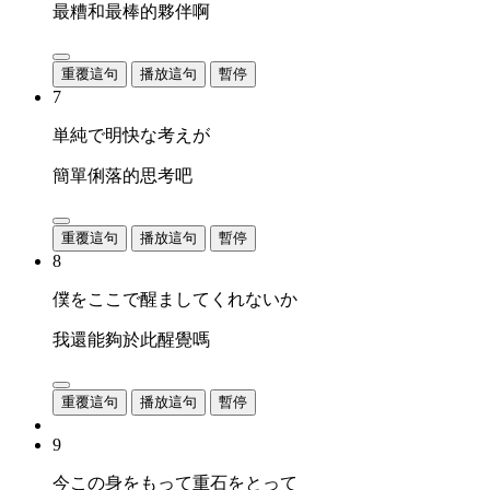
最糟和最棒的夥伴啊
重覆這句
播放這句
暫停
7
単純で明快な考えが
簡單俐落的思考吧
重覆這句
播放這句
暫停
8
僕をここで醒ましてくれないか
我還能夠於此醒覺嗎
重覆這句
播放這句
暫停
9
今この身をもって重石をとって