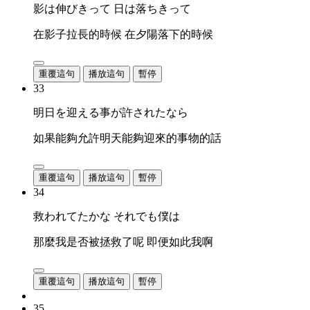
影は伸びきって 日は落ちきって
在影子拉長的時候 在夕陽落下的時候
重覆這句
播放這句
暫停
33
明日を迎える事が許されたなら
如果能夠允許明天能夠迎來的事物的話
重覆這句
播放這句
暫停
34
救われてたかな それでも僕は
那麼我是否被拯救了呢 即便如此我啊
重覆這句
播放這句
暫停
35