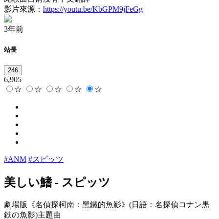
影片來源：
https://youtu.be/KbGPM9jFeGg
3年前
站長
246
6,905
☆
☆
☆
☆
☆
#ANM
#スピッツ
美しい鰭
-
スピッツ
劇場版《名偵探柯南：黑鐵的魚影》(日語：名探偵コナン黒
鉄の魚影)主題曲