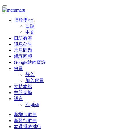
唱歌學○○
日語
中文
日語教室
訊息公告
常見問題
錯誤回報
Google站內查詢
會員
登入
加入會員
支持本站
主題切換
語言
English
新增加歌曲
新發行歌曲
本週播放排行