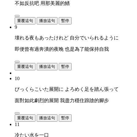
不如反抗吧 用那美麗的鰭
重覆這句
播放這句
暫停
9
壊れる夜もあったけれど 自分でいられるように
即便曾有過奔潰的夜晚 也是為了能保持自我
重覆這句
播放這句
暫停
10
びっくらこいた展開に よろめく足を踏ん張って
面對如此劇烈的展開 我盡力穩住踉蹌的腳步
重覆這句
播放這句
暫停
11
冷たい水を一口