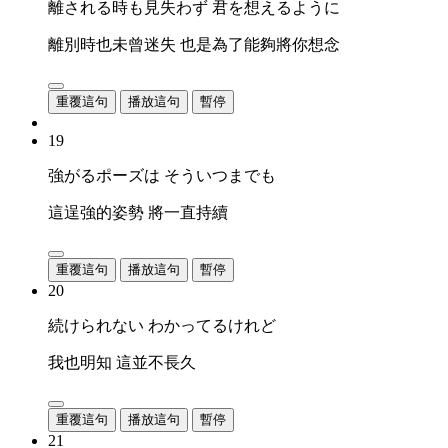
離される時も見失わず 君を想えるように
離別時也未曾迷失 也是為了能夠將你想念
重覆這句
播放這句
暫停
19
強がるポーズは そういつまでも
這逞強的姿勢 將一直持續
重覆這句
播放這句
暫停
20
続けられない わかってるけれど
我也明知 這並不長久
重覆這句
播放這句
暫停
21