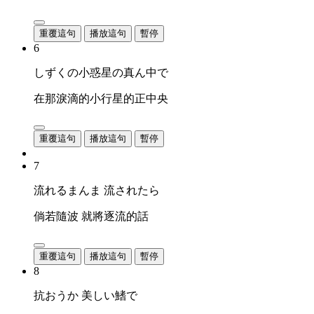
重覆這句
播放這句
暫停
6
しずくの小惑星の真ん中で
在那淚滴的小行星的正中央
重覆這句
播放這句
暫停
7
流れるまんま 流されたら
倘若隨波 就將逐流的話
重覆這句
播放這句
暫停
8
抗おうか 美しい鰭で