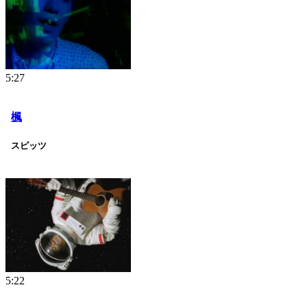
5:27
楓
スピッツ
5:22