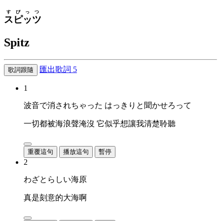
すぴっつ
スピッツ
Spitz
匯出歌詞
5
歌詞跟隨
1
波音で消されちゃった はっきりと聞かせろって
一切都被海浪聲淹沒 它似乎想讓我清楚聆聽
重覆這句
播放這句
暫停
2
わざとらしい海原
真是刻意的大海啊