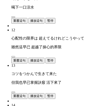
喝下一口涼水
重覆這句
播放這句
暫停
12
心配性の限界は 超えてるけれどこうやって
雖然這早已 超越了操心的界限
重覆這句
播放這句
暫停
13
コツをつかんで生きて来た
但我也早已掌握訣竅 活下來了
重覆這句
播放這句
暫停
14