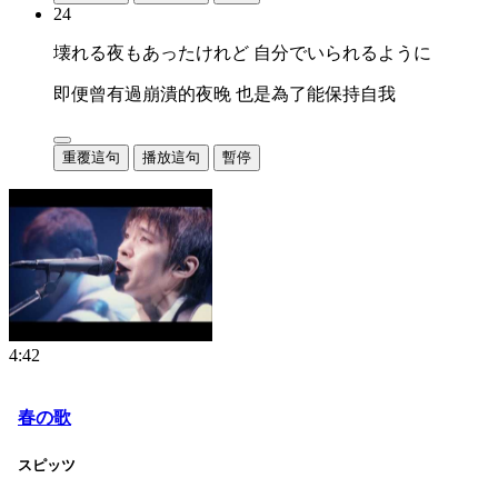
24
壊れる夜もあったけれど 自分でいられるように
即便曾有過崩潰的夜晚 也是為了能保持自我
重覆這句
播放這句
暫停
4:42
春の歌
スピッツ