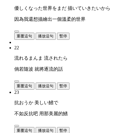
優しくなった世界をまだ 描いていきたいから
因為我還想描繪出一個溫柔的世界
重覆這句
播放這句
暫停
22
流れるまんま 流されたら
倘若隨波 就將逐流的話
重覆這句
播放這句
暫停
23
抗おうか 美しい鰭で
不如反抗吧 用那美麗的鰭
重覆這句
播放這句
暫停