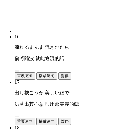
16
流れるまんま 流されたら
倘將隨波 就此逐流的話
重覆這句
播放這句
暫停
17
出し抜こうか 美しい鰭で
試著出其不意吧 用那美麗的鰭
重覆這句
播放這句
暫停
18