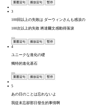
重覆這句
播放這句
暫停
3
100回以上の失敗は ダーウィンさんも感涙の
100次以上的失敗 將達爾文感動得落淚
重覆這句
播放這句
暫停
4
ユニークな進化の礎
獨特的進化基石
重覆這句
播放這句
暫停
5
あの日のことは忘れないよ
我從未忘卻那日發生的事情啊