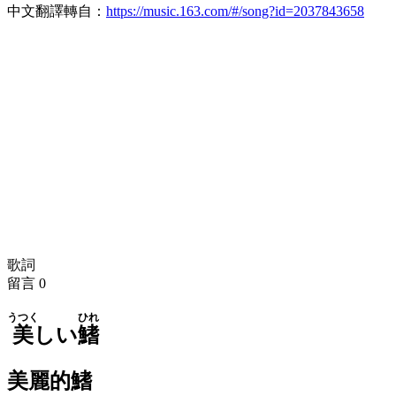
中文翻譯轉自：
https://music.163.com/#/song?id=2037843658
歌詞
留言
0
うつく
ひれ
美
しい
鰭
美麗的鰭