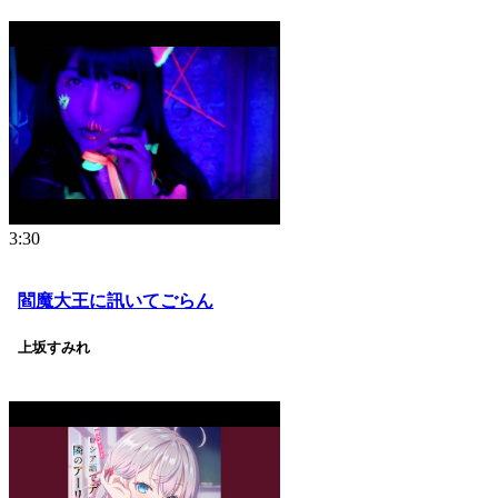
3:30
閻魔大王に訊いてごらん
上坂すみれ