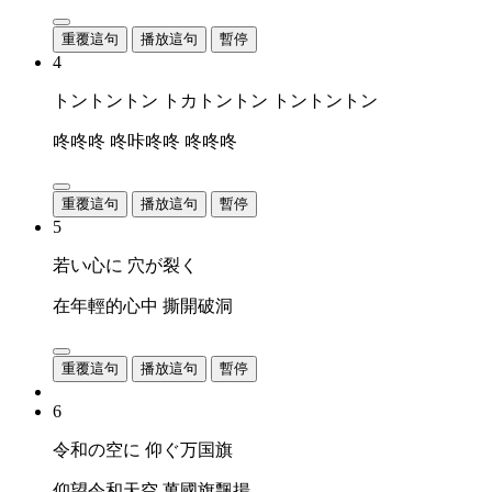
重覆這句
播放這句
暫停
4
トントントン トカトントン トントントン
咚咚咚 咚咔咚咚 咚咚咚
重覆這句
播放這句
暫停
5
若い心に 穴が裂く
在年輕的心中 撕開破洞
重覆這句
播放這句
暫停
6
令和の空に 仰ぐ万国旗
仰望令和天空 萬國旗飄揚