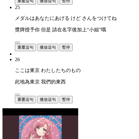
重覆這句
播放這句
暫停
25
メダルはあなたにあげる けど さんをつけてね
獎牌授予你 但是 請在名字後加上“小姐”哦
重覆這句
播放這句
暫停
26
ここは東京 わたしたちのもの
此地為東京 我們的東西
重覆這句
播放這句
暫停