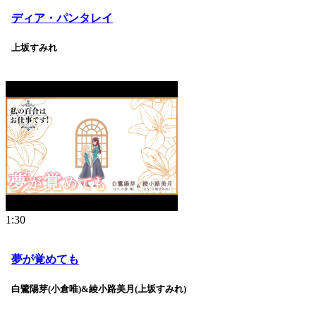
ディア・パンタレイ
上坂すみれ
1:30
夢が覚めても
白鷺陽芽(小倉唯)&綾小路美月(上坂すみれ)