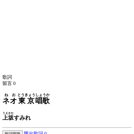
歌詞
留言
0
ねお
とうきょう
しょうか
ネオ
東京
唱歌
うえさか
上坂
すみれ
匯出歌詞
0
歌詞跟隨