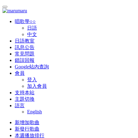
唱歌學○○
日語
中文
日語教室
訊息公告
常見問題
錯誤回報
Google站內查詢
會員
登入
加入會員
支持本站
主題切換
語言
English
新增加歌曲
新發行歌曲
本週播放排行