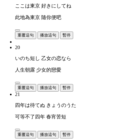
ここは東京 好きにしてね
此地為東京 隨你便吧
重覆這句
播放這句
暫停
20
いのち短し 乙女の恋なら
人生朝露 少女的戀愛
重覆這句
播放這句
暫停
21
四年は待てぬ きょうのうた
可等不了四年 春宵苦短
重覆這句
播放這句
暫停