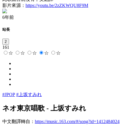
影片來源：
https://youtu.be/2zZKWQU8F9M
6年前
站長
2
161
☆
☆
☆
☆
☆
#JPOP
#上坂すみれ
ネオ東京唱歌
-
上坂すみれ
中文翻譯轉自：
https://music.163.com/#/song?id=1412484024