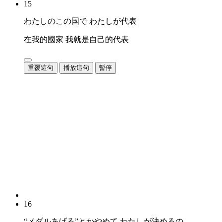
15
わたしのこの国で わたしが代表
在我的國家 我就是自己的代表
重覆這句
播放這句
暫停
16
“メダルあげる”とかやめて わたしが決めるの