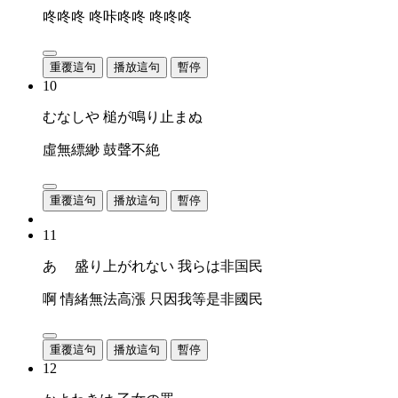
咚咚咚 咚咔咚咚 咚咚咚
重覆這句
播放這句
暫停
10
むなしや 槌が鳴り止まぬ
虛無縹緲 鼓聲不絶
重覆這句
播放這句
暫停
11
あゝ 盛り上がれない 我らは非国民
啊 情緒無法高漲 只因我等是非國民
重覆這句
播放這句
暫停
12