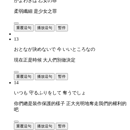
かよわきは 乙女の罪
柔弱纖細 是少女之罪
重覆這句
播放這句
暫停
13
おとなが決めないで 今 いいところなの
現在正是時候 大人們別做決定
重覆這句
播放這句
暫停
14
いつも 守るふりをして 奪うでしょ
你們總是裝作保護的樣子 正大光明地奪走我們的權利的
吧
重覆這句
播放這句
暫停