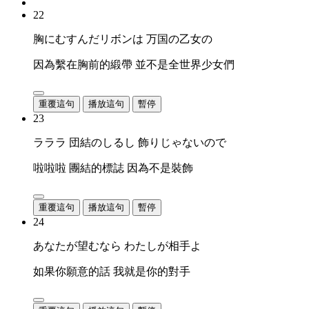
22
胸にむすんだリボンは 万国の乙女の
因為繫在胸前的緞帶 並不是全世界少女們
重覆這句
播放這句
暫停
23
ラララ 団結のしるし 飾りじゃないので
啦啦啦 團結的標誌 因為不是裝飾
重覆這句
播放這句
暫停
24
あなたが望むなら わたしが相手よ
如果你願意的話 我就是你的對手