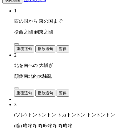
1
西の国から 東の国まで
從西之國 到東之國
重覆這句
播放這句
暫停
2
北を南への 大騒ぎ
顛倒南北的大騷亂
重覆這句
播放這句
暫停
3
(ソレ) トントントン トカトントン トントントン
(瞧) 咚咚咚 咚咔咚咚 咚咚咚