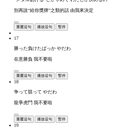
別再說“給你獎牌”之類的話 由我來決定
重覆這句
播放這句
暫停
17
勝った負けたばっか やだわ
在意勝負 我不要啦
重覆這句
播放這句
暫停
18
争って競って やだわ
龍爭虎鬥 我不要啦
重覆這句
播放這句
暫停
19