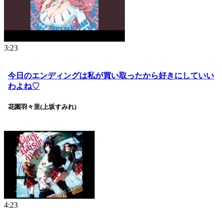
3:23
今日のエンディングは私が買い取ったから好きにしていい
わよね♡
花園羽々里(上坂すみれ)
4:23