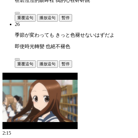
在碧澄澄的眼眸裡 我的心在砰砰跳
重覆這句
播放這句
暫停
26
季節が変わっても きっと色褪せないはずだよ
即使時光轉變 也絕不褪色
重覆這句
播放這句
暫停
2:15