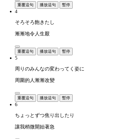
重覆這句
播放這句
暫停
4
そろそろ飽きたし
漸漸地令人生厭
重覆這句
播放這句
暫停
5
周りのみんなの変わってく姿に
周圍的人漸漸改變
重覆這句
播放這句
暫停
6
ちょっとずつ焦り出したり
讓我稍微開始著急