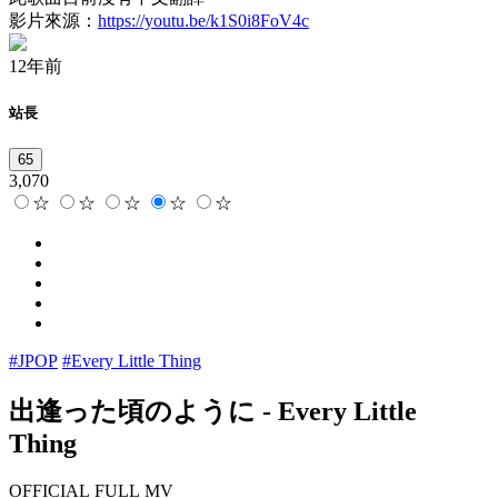
影片來源：
https://youtu.be/k1S0i8FoV4c
12年前
站長
65
3,070
☆
☆
☆
☆
☆
#JPOP
#Every Little Thing
出逢った頃のように
-
Every Little
Thing
OFFICIAL FULL MV