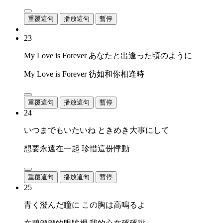
重覆這句
播放這句
暫停
23
My Love is Forever あなたと出逢った頃のように
My Love is Forever 彷如和你相逢時
重覆這句
播放這句
暫停
24
いつまでもいたいね ときめき大事にして
想要永遠在一起 珍惜這份悸動
重覆這句
播放這句
暫停
25
青く澄んだ瞳に この胸は高鳴るよ