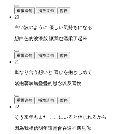
重覆這句
播放這句
暫停
20
白い波のように 優しい気持ちになる
想白色的波浪般 讓我也溫柔了起來
重覆這句
播放這句
暫停
21
重なり合う想いと 喜びを抱きしめて
緊抱著層層疊疊的思念以及喜悅
重覆這句
播放這句
暫停
22
そう来年もまた ここにいると信じれるから
因為我相信明年還是會在這裡遇見你