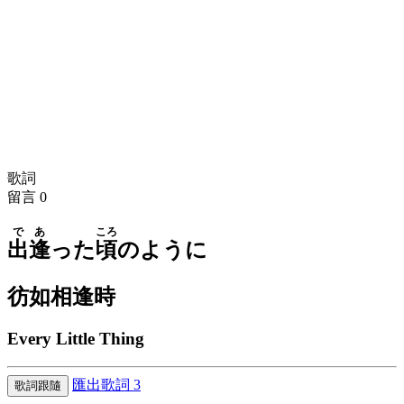
歌詞
留言
0
であ
ころ
出逢
った
頃
のように
彷如相逢時
Every Little Thing
匯出歌詞
3
歌詞跟隨