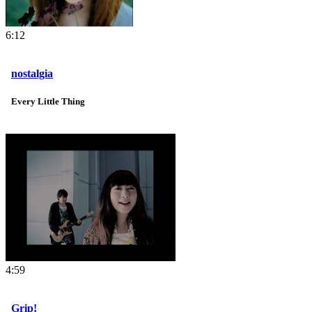
6:12
nostalgia
Every Little Thing
4:59
Grip!