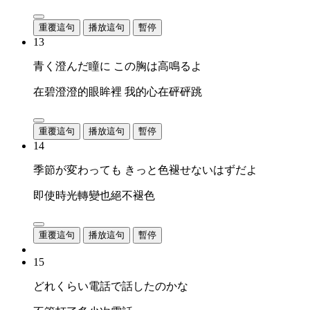
重覆這句
播放這句
暫停
13
青く澄んだ瞳に この胸は高鳴るよ
在碧澄澄的眼眸裡 我的心在砰砰跳
重覆這句
播放這句
暫停
14
季節が変わっても きっと色褪せないはずだよ
即使時光轉變也絕不褪色
重覆這句
播放這句
暫停
15
どれくらい電話で話したのかな