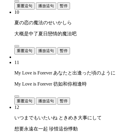
重覆這句
播放這句
暫停
10
夏の恋の魔法のせいかしら
大概是中了夏日戀情的魔法吧
重覆這句
播放這句
暫停
11
My Love is Forever あなたと出逢った頃のように
My Love is Forever 彷如和你相逢時
重覆這句
播放這句
暫停
12
いつまでもいたいね ときめき大事にして
想要永遠在一起 珍惜這份悸動