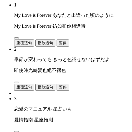
1
My Love is Forever あなたと出逢った頃のように
My Love is Forever 彷如和你相逢時
重覆這句
播放這句
暫停
2
季節が変わっても きっと色褪せないはずだよ
即使時光轉變也絕不褪色
重覆這句
播放這句
暫停
3
恋愛のマニュアル 星占いも
愛情指南 星座預測