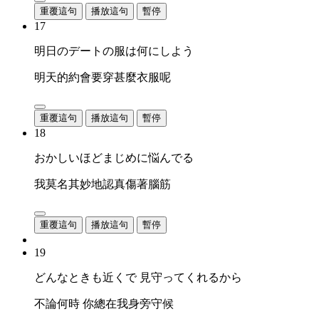
重覆這句
播放這句
暫停
17
明日のデートの服は何にしよう
明天的約會要穿甚麼衣服呢
重覆這句
播放這句
暫停
18
おかしいほどまじめに悩んでる
我莫名其妙地認真傷著腦筋
重覆這句
播放這句
暫停
19
どんなときも近くで 見守ってくれるから
不論何時 你總在我身旁守候