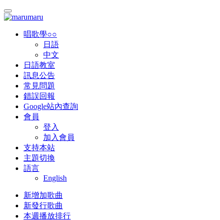
唱歌學○○
日語
中文
日語教室
訊息公告
常見問題
錯誤回報
Google站內查詢
會員
登入
加入會員
支持本站
主題切換
語言
English
新增加歌曲
新發行歌曲
本週播放排行