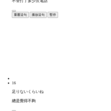
不管打了多少次電話
重覆這句
播放這句
暫停
16
足りないくらいね
總是覺得不夠