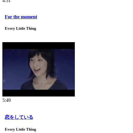
4:51
For the moment
Every Little Thing
5:49
恋をしている
Every Little Thing