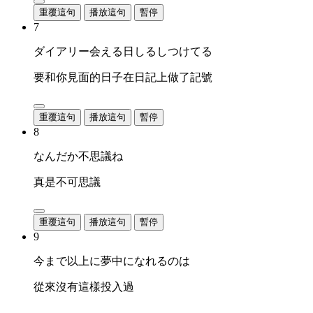
重覆這句
播放這句
暫停
7
ダイアリー会える日しるしつけてる
要和你見面的日子在日記上做了記號
重覆這句
播放這句
暫停
8
なんだか不思議ね
真是不可思議
重覆這句
播放這句
暫停
9
今まで以上に夢中になれるのは
從來沒有這樣投入過