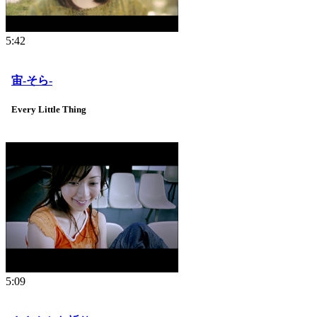
5:42
宙-そら-
Every Little Thing
5:09