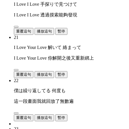
I Love I Love 手探りで見つけて
I Love I Love 透過摸索能夠發現
重覆這句
播放這句
暫停
21
I Love Your Love 解いて 絡まって
I Love Your Love 你解開之後又重新綁上
重覆這句
播放這句
暫停
22
僕は繰り返してる 何度も
這一段畫面我就回放了無數遍
重覆這句
播放這句
暫停
23