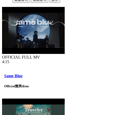
OFFICIAL FULL MV
4:15
Same Blue
Official髭男dism