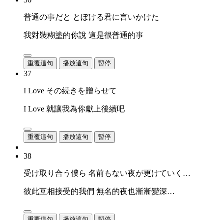
普通の事だと とぼける君に言いかけた
我對裝糊塗的你說 這是很普通的事
重覆這句
播放這句
暫停
37
I Love その続きを贈らせて
I Love 就讓我為你獻上後續吧
重覆這句
播放這句
暫停
38
受け取り合う僕ら 名前もない夜が更けていく…
彼此互相接受的我們 無名的夜也漸漸變深…
重覆這句
播放這句
暫停