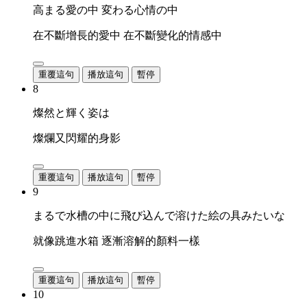
高まる愛の中 変わる心情の中
在不斷增長的愛中 在不斷變化的情感中
重覆這句
播放這句
暫停
8
燦然と輝く姿は
燦爛又閃耀的身影
重覆這句
播放這句
暫停
9
まるで水槽の中に飛び込んで溶けた絵の具みたいな
就像跳進水箱 逐漸溶解的顏料一樣
重覆這句
播放這句
暫停
10