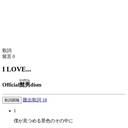
歌詞
留言
0
I LOVE...
ひげだん
Official
髭男
dism
匯出歌詞
18
歌詞跟隨
1
僕が見つめる景色のその中に