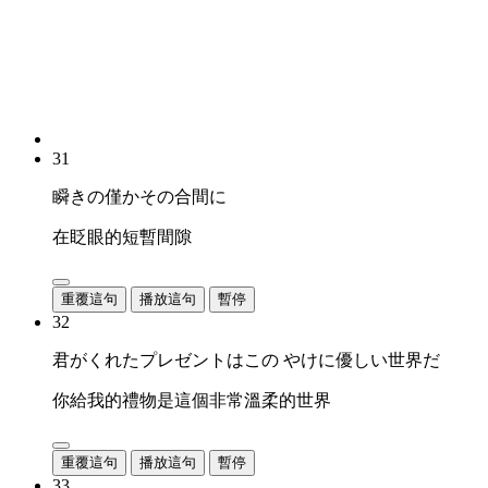
31
瞬きの僅かその合間に
在眨眼的短暫間隙
重覆這句
播放這句
暫停
32
君がくれたプレゼントはこの やけに優しい世界だ
你給我的禮物是這個非常溫柔的世界
重覆這句
播放這句
暫停
33