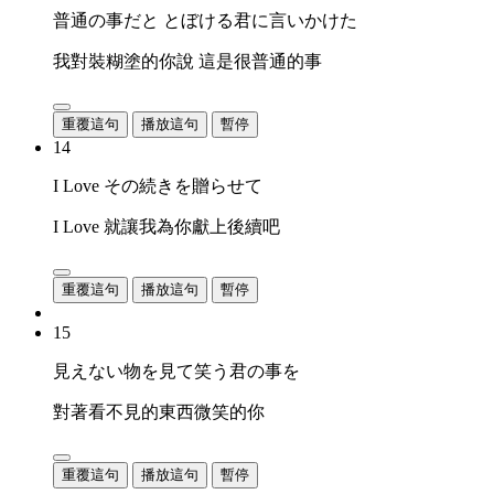
普通の事だと とぼける君に言いかけた
我對裝糊塗的你說 這是很普通的事
重覆這句
播放這句
暫停
14
I Love その続きを贈らせて
I Love 就讓我為你獻上後續吧
重覆這句
播放這句
暫停
15
見えない物を見て笑う君の事を
對著看不見的東西微笑的你
重覆這句
播放這句
暫停