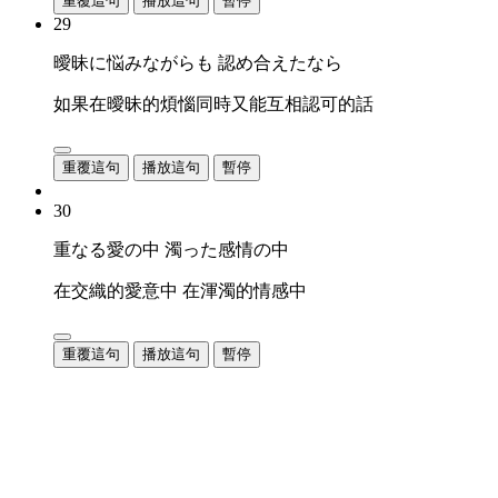
重覆這句
播放這句
暫停
29
曖昧に悩みながらも 認め合えたなら
如果在曖昧的煩惱同時又能互相認可的話
重覆這句
播放這句
暫停
30
重なる愛の中 濁った感情の中
在交織的愛意中 在渾濁的情感中
重覆這句
播放這句
暫停