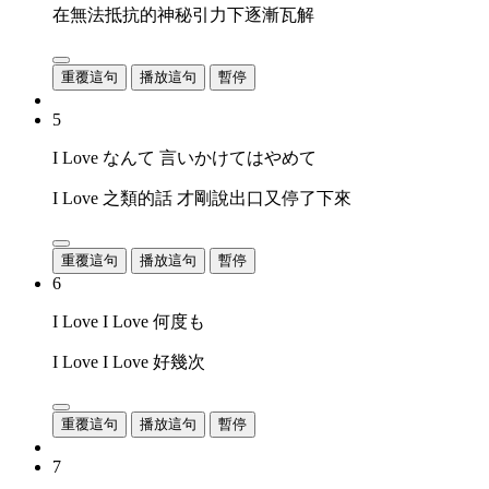
在無法抵抗的神秘引力下逐漸瓦解
重覆這句
播放這句
暫停
5
I Love なんて 言いかけてはやめて
I Love 之類的話 才剛說出口又停了下來
重覆這句
播放這句
暫停
6
I Love I Love 何度も
I Love I Love 好幾次
重覆這句
播放這句
暫停
7