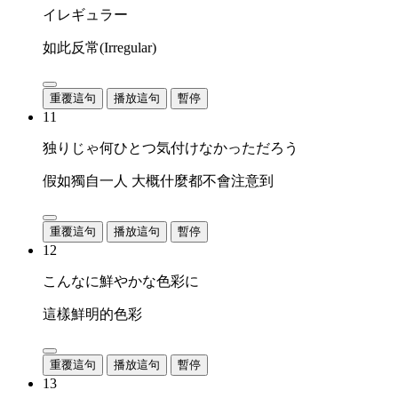
イレギュラー
如此反常(Irregular)
重覆這句
播放這句
暫停
11
独りじゃ何ひとつ気付けなかっただろう
假如獨自一人 大概什麼都不會注意到
重覆這句
播放這句
暫停
12
こんなに鮮やかな色彩に
這樣鮮明的色彩
重覆這句
播放這句
暫停
13