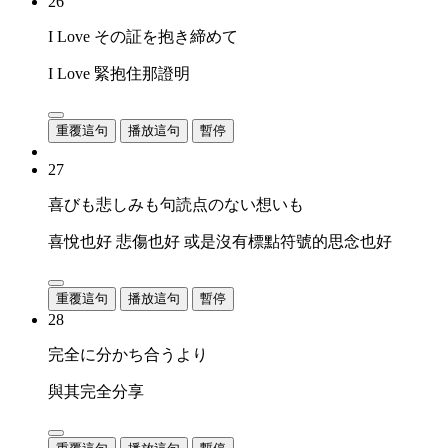
26
I Love その証を抱き締めて
I Love 緊抱住那證明
重覆這句
播放這句
暫停
27
喜びも悲しみも句読点のない想いも
喜悅也好 悲傷也好 或是沒有標點符號的思念也好
重覆這句
播放這句
暫停
28
完全に分かち合うより
與其完全分享