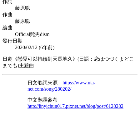
作詞
藤原聡
作曲
藤原聡
編曲
Official髭男dism
發行日期
2020/02/12 (
6年前
)
日劇《戀愛可以持續到天長地久》(日語：恋はつづくよどこ
までも)主題曲
日文歌詞來源：
https://www.uta-
net.com/song/280202/
中文翻譯參考：
http://linyichun017.pixnet.net/blog/post/6128282