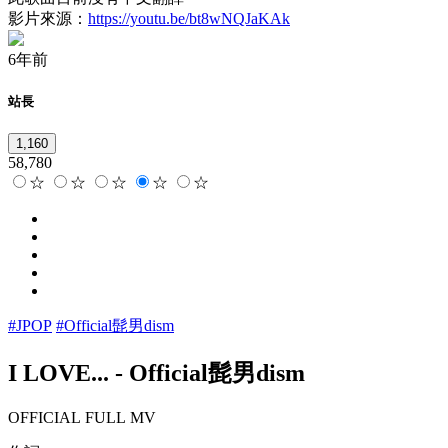
影片來源：
https://youtu.be/bt8wNQJaKAk
6年前
站長
1,160
58,780
☆
☆
☆
☆
☆
#JPOP
#Official髭男dism
I LOVE...
-
Official髭男dism
OFFICIAL FULL MV