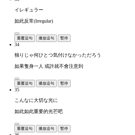
イレギュラー
如此反常(Irregular)
重覆這句
播放這句
暫停
34
独りじゃ何ひとつ気付けなかっただろう
如果隻身一人 或許就不會注意到
重覆這句
播放這句
暫停
35
こんなに大切な光に
如此如此重要的光芒吧
重覆這句
播放這句
暫停
36