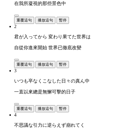
在我所凝視的那些景色中
重覆這句
播放這句
暫停
2
君が入ってから 変わり果てた世界は
自從你進來開始 世界已徹底改變
重覆這句
播放這句
暫停
3
いつも卒なくこなした日々の真ん中
一直以來總是無懈可擊的日子
重覆這句
播放這句
暫停
4
不思議な引力に逆らえず崩れてく