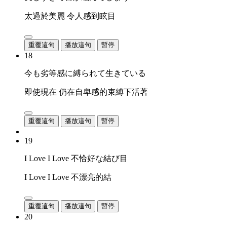
太過於美麗 令人感到眩目
重覆這句
播放這句
暫停
18
今も劣等感に縛られて生きている
即使現在 仍在自卑感的束縛下活著
重覆這句
播放這句
暫停
19
I Love I Love 不恰好な結び目
I Love I Love 不漂亮的結
重覆這句
播放這句
暫停
20