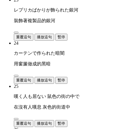
レプリカばかりが飾られた銀河
裝飾著複製品的銀河
重覆這句
播放這句
暫停
24
カーテンで作られた暗闇
用窗簾做成的黑暗
重覆這句
播放這句
暫停
25
嘆く人も居ない 鼠色の街の中で
在沒有人嘆息 灰色的街道中
重覆這句
播放這句
暫停