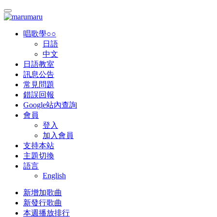
唱歌學○○
日語
中文
日語教室
訊息公告
常見問題
錯誤回報
Google站內查詢
會員
登入
加入會員
支持本站
主題切換
語言
English
新增加歌曲
新發行歌曲
本週播放排行