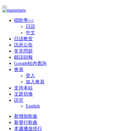
唱歌學○○
日語
中文
日語教室
訊息公告
常見問題
錯誤回報
Google站內查詢
會員
登入
加入會員
支持本站
主題切換
語言
English
新增加歌曲
新發行歌曲
本週播放排行