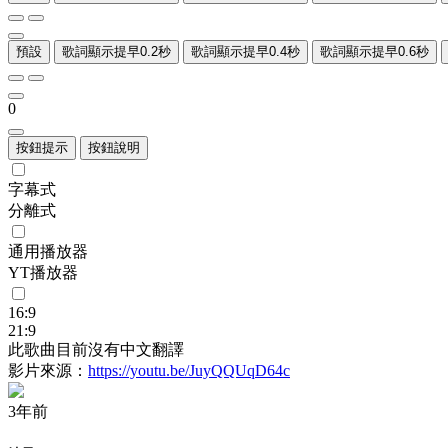
預設
歌詞顯示提早0.2秒
歌詞顯示提早0.4秒
歌詞顯示提早0.6秒
0
按鈕提示
按鈕說明
字幕式
分離式
通用播放器
YT播放器
16:9
21:9
此歌曲目前沒有中文翻譯
影片來源：
https://youtu.be/JuyQQUqD64c
3年前