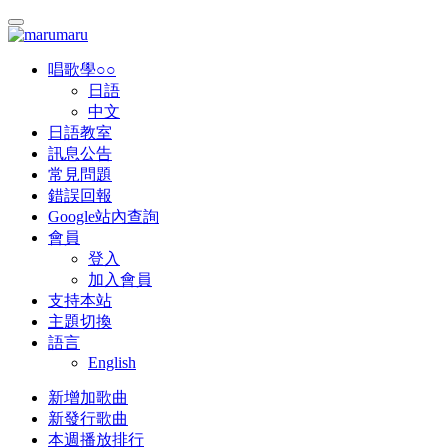
唱歌學○○
日語
中文
日語教室
訊息公告
常見問題
錯誤回報
Google站內查詢
會員
登入
加入會員
支持本站
主題切換
語言
English
新增加歌曲
新發行歌曲
本週播放排行