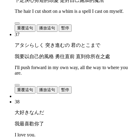
下定決心剪短的頭髮 是對自己施加的魔法
The hair I cut short on a whim is a spell I cast on myself.
重覆這句
播放這句
暫停
37
アタシらしく 突き進むの 君のとこまで
我要以自己的風格 勇往直前 直到你所在之處
I'll push forward in my own way, all the way to where you
are.
重覆這句
播放這句
暫停
38
大好きなんだ
我最喜歡你了
I love you.