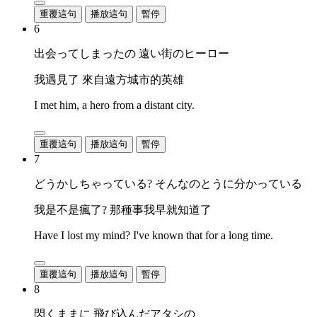
重覆這句
播放這句
暫停
6
出会ってしまったの 遠い街のヒーロー
我遇見了 來自遠方城市的英雄
I met him, a hero from a distant city.
重覆這句
播放這句
暫停
7
どうかしちゃっている? そんなのとうに分かっている
我是不是瘋了? 那種事我早就知道了
Have I lost my mind? I've known that for a long time.
重覆這句
播放這句
暫停
8
閃くままに 飛び込んだアタシの