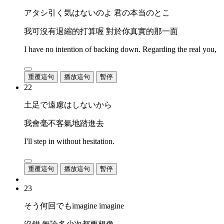
アタシ引く気はないのよ 君の本当のとこ
我可沒有退縮的打算喔 對於你真實的那一面
I have no intention of backing down. Regarding the real you,
重覆這句
播放這句
暫停
22
土足で遠慮はしないから
我會毫不客氣地踏進去
I'll step in without hesitation.
重覆這句
播放這句
暫停
23
そう何回でもimagine imagine