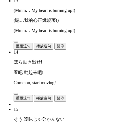
13
(Mmm… My heart is burning up!)
(嗯…我的心正燃燒著!)
(Mmm… My heart is burning up!)
重覆這句
播放這句
暫停
14
ほら動き出せ!
看吧 動起來吧!
Come on, start moving!
重覆這句
播放這句
暫停
15
そう 曖昧じゃ分かんない