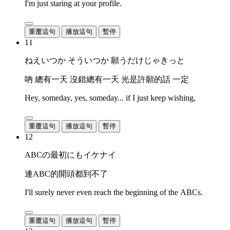
I'm just staring at your profile.
重覆這句
播放這句
暫停
11
ねえいつか そういつか 願うだけじゃきっと
吶 總有一天 沒錯總有一天 光是許願的話 一定
Hey, someday, yes, someday... if I just keep wishing,
重覆這句
播放這句
暫停
12
ABCの最初にもイケナイ
連ABC的開頭都到不了
I'll surely never even reach the beginning of the ABCs.
重覆這句
播放這句
暫停