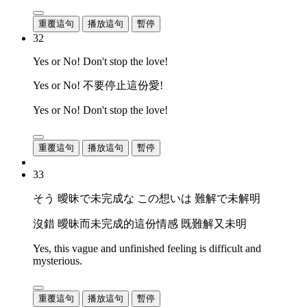
重覆這句
播放這句
暫停
32
Yes or No! Don't stop the love!
Yes or No! 不要停止這份愛!
Yes or No! Don't stop the love!
重覆這句
播放這句
暫停
33
そう 曖昧で未完成な この想いは 難解で未解明
沒錯 曖昧而未完成的這份情感 既難解又未明
Yes, this vague and unfinished feeling is difficult and
mysterious.
重覆這句
播放這句
暫停