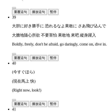
重覆這句
播放這句
暫停
39
大胆に好き勝手に 恐れるなよ果敢に さあ飛び込んで
大膽地隨心所欲 不要害怕 果敢地 來吧 縱身躍入
Boldly, freely, don't be afraid, go daringly, come on, dive in.
重覆這句
播放這句
暫停
40
(今すぐほら)
(現在馬上 快)
(Right now, look!)
重覆這句
播放這句
暫停
41