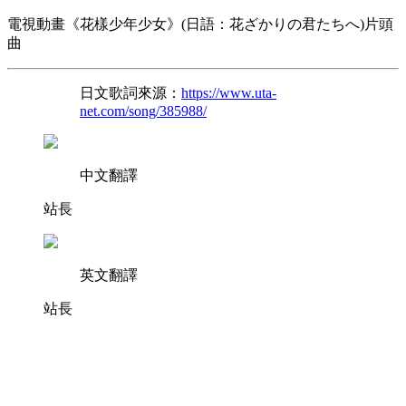
電視動畫《花樣少年少女》(日語：花ざかりの君たちへ)片頭
曲
日文歌詞來源：
https://www.uta-
net.com/song/385988/
中文翻譯
站長
英文翻譯
站長