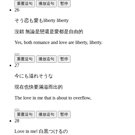
重覆這句
播放這句
暫停
26
そう恋も愛もliberty liberty
沒錯 無論是戀還是愛都是自由的
Yes, both romance and love are liberty, liberty.
重覆這句
播放這句
暫停
27
今にも溢れそうな
現在也快要滿溢而出的
The love in me that is about to overflow,
重覆這句
播放這句
暫停
28
Love in me! 白黒つけるの