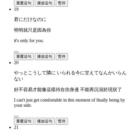
重覆這句
播放這句
暫停
19
君にだけなのに
明明就只是因為你
it's only for you.
重覆這句
播放這句
暫停
20
やっとこうして隣に いられる今に甘えてなんかいらん
ない
好不容易才能像這樣待在你身邊 不能再沉溺於現狀了
I can't just get comfortable in this moment of finally being by
your side.
重覆這句
播放這句
暫停
21