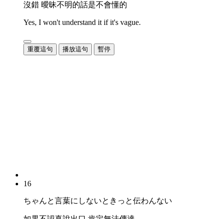
沒錯 曖昧不明的話是不會懂的
Yes, I won't understand it if it's vague.
重覆這句
播放這句
暫停
16
ちゃんと言葉にしないときっと伝わんない
如果不認真說出口 肯定無法傳達