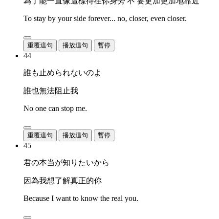
為了能一直像這樣待在你身旁 不 要更加更加地靠近
To stay by your side forever... no, closer, even closer.
重覆這句
播放這句
暫停
44
誰も止められないのよ
誰也無法阻止我
No one can stop me.
重覆這句
播放這句
暫停
45
君の本当が知りたいから
因為我想了解真正的你
Because I want to know the real you.