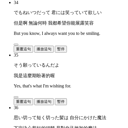
34
でもねいつだって 君には笑っていて欲しい
但是啊 無論何時 我都希望你能展露笑容
But you know, I always want you to be smiling.
重覆這句
播放這句
暫停
35
そう願っているんだよ
我是這麼期盼著的喔
Yes, that's what I'm wishing for.
重覆這句
播放這句
暫停
36
思い切って短く切った髪は 自分にかけた魔法