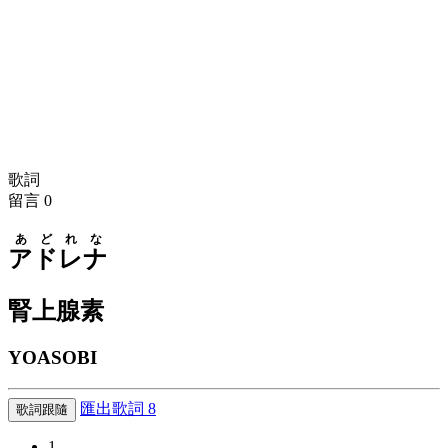
歌詞
留言
0
あどれな
アドレナ
腎上腺素
YOASOBI
匯出歌詞
8
歌詞跟隨
1