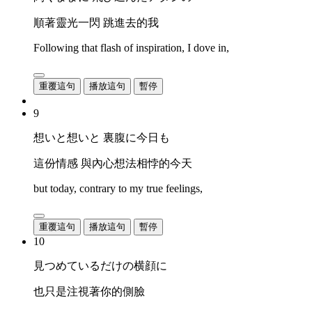
順著靈光一閃 跳進去的我
Following that flash of inspiration, I dove in,
重覆這句
播放這句
暫停
9
想いと想いと 裏腹に今日も
這份情感 與內心想法相悖的今天
but today, contrary to my true feelings,
重覆這句
播放這句
暫停
10
見つめているだけの横顔に
也只是注視著你的側臉