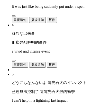
It was just like being suddenly put under a spell,
重覆這句
播放這句
暫停
4
鮮烈な出来事
那樣強烈鮮明的事件
a vivid and intense event.
重覆這句
播放這句
暫停
5
どうにもなんないよ 電光石火のインパクト
已經無法控制了 這電光石火般的衝擊
I can't help it, a lightning-fast impact.