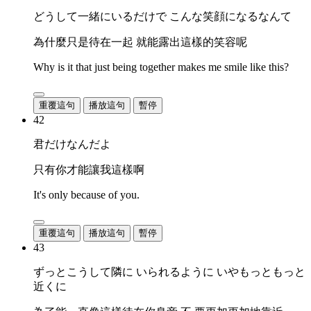
どうして一緒にいるだけで こんな笑顔になるなんて
為什麼只是待在一起 就能露出這樣的笑容呢
Why is it that just being together makes me smile like this?
重覆這句
播放這句
暫停
42
君だけなんだよ
只有你才能讓我這樣啊
It's only because of you.
重覆這句
播放這句
暫停
43
ずっとこうして隣に いられるように いやもっともっと
近くに