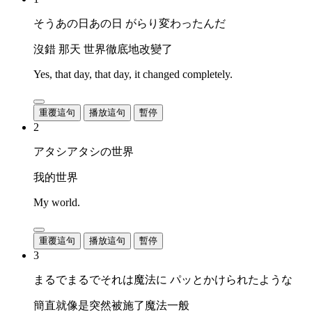
そうあの日あの日 がらり変わったんだ
沒錯 那天 世界徹底地改變了
Yes, that day, that day, it changed completely.
重覆這句
播放這句
暫停
2
アタシアタシの世界
我的世界
My world.
重覆這句
播放這句
暫停
3
まるでまるでそれは魔法に パッとかけられたような
簡直就像是突然被施了魔法一般