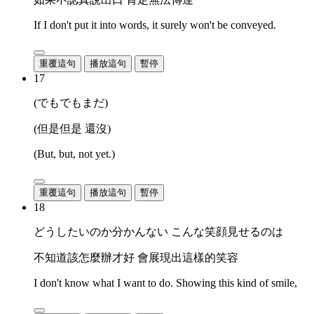
If I don't put it into words, it surely won't be conveyed.
重覆這句
播放這句
暫停
17
(でもでもまだ)
(但是但是 還沒)
(But, but, not yet.)
重覆這句
播放這句
暫停
18
どうしたいのか分かんない こんな笑顔見せるのは
不知道該怎麼辦才好 會展現出這樣的笑容
I don't know what I want to do. Showing this kind of smile,