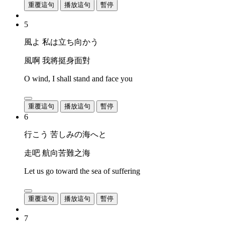
重覆這句
播放這句
暫停
5
風よ 私は立ち向かう
風啊 我將挺身面對
O wind, I shall stand and face you
重覆這句
播放這句
暫停
6
行こう 苦しみの海へと
走吧 航向苦難之海
Let us go toward the sea of suffering
重覆這句
播放這句
暫停
7