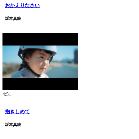
おかえりなさい
坂本真綾
4:51
抱きしめて
坂本真綾