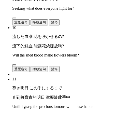
Seeking what does everyone fight for?
重覆這句
播放這句
暫停
10
流した血潮 花を咲かせるの?
流下的鮮血 能讓花朵綻放嗎?
Will the shed blood make flowers bloom?
重覆這句
播放這句
暫停
11
尊き明日 この手にするまで
直到將寶貴的明日 掌握於此手中
Until I grasp the precious tomorrow in these hands