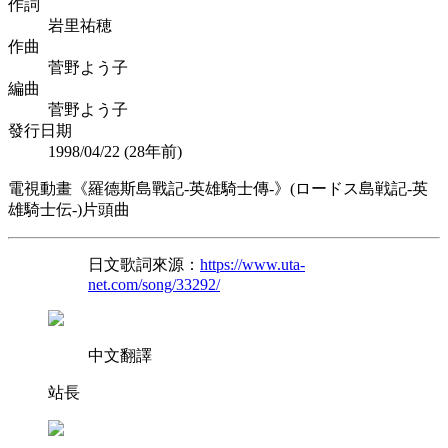
作詞
岩里祐穂
作曲
菅野よう子
編曲
菅野よう子
發行日期
1998/04/22 (
28年前
)
電視動畫《羅德斯島戰記-英雄騎士傳-》(ロードス島戦記-英
雄騎士伝-)片頭曲
日文歌詞來源：
https://www.uta-
net.com/song/33292/
中文翻譯
站長