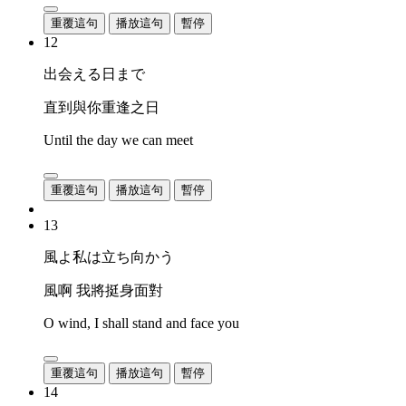
重覆這句
播放這句
暫停
12
出会える日まで
直到與你重逢之日
Until the day we can meet
重覆這句
播放這句
暫停
13
風よ私は立ち向かう
風啊 我將挺身面對
O wind, I shall stand and face you
重覆這句
播放這句
暫停
14