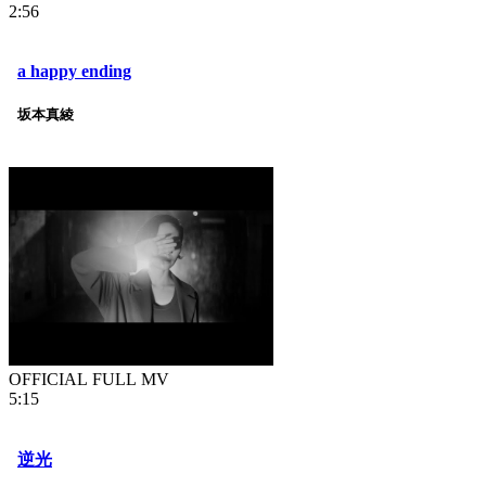
2:56
a happy ending
坂本真綾
OFFICIAL FULL MV
5:15
逆光