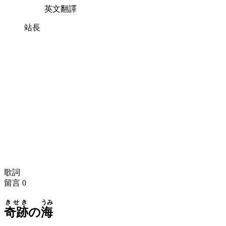
英文翻譯
站長
歌詞
留言
0
きせき
うみ
奇跡
の
海