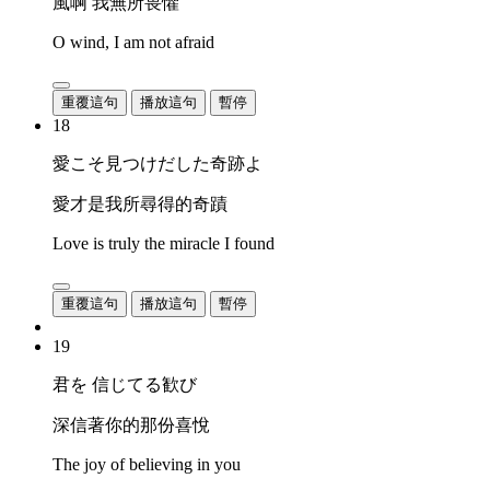
風啊 我無所畏懼
O wind, I am not afraid
重覆這句
播放這句
暫停
18
愛こそ見つけだした奇跡よ
愛才是我所尋得的奇蹟
Love is truly the miracle I found
重覆這句
播放這句
暫停
19
君を 信じてる歓び
深信著你的那份喜悅
The joy of believing in you