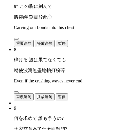
絆 この胸に刻んで
將羈絆 刻畫於此心
Carving our bonds into this chest
重覆這句
播放這句
暫停
8
砕ける 波は果てなくても
縱使波濤無盡地拍打粉碎
Even if the crashing waves never end
重覆這句
播放這句
暫停
9
何を求めて 誰も争うの?
大家究竟為了什麼而爭鬥?