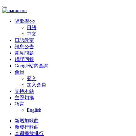
唱歌學○○
日語
中文
日語教室
訊息公告
常見問題
錯誤回報
Google站內查詢
會員
登入
加入會員
支持本站
主題切換
語言
English
新增加歌曲
新發行歌曲
本週播放排行