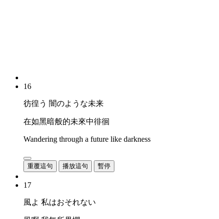
16
彷徨う 闇のような未来
在如黑暗般的未來中徘徊
Wandering through a future like darkness
重覆這句
播放這句
暫停
17
風よ 私はおそれない