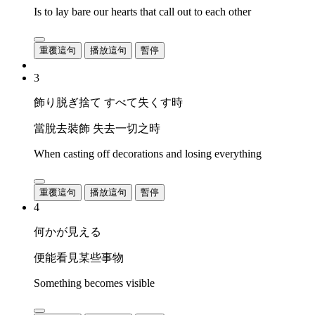
Is to lay bare our hearts that call out to each other
重覆這句
播放這句
暫停
3
飾り脱ぎ捨て すべて失くす時
當脫去裝飾 失去一切之時
When casting off decorations and losing everything
重覆這句
播放這句
暫停
4
何かが見える
便能看見某些事物
Something becomes visible