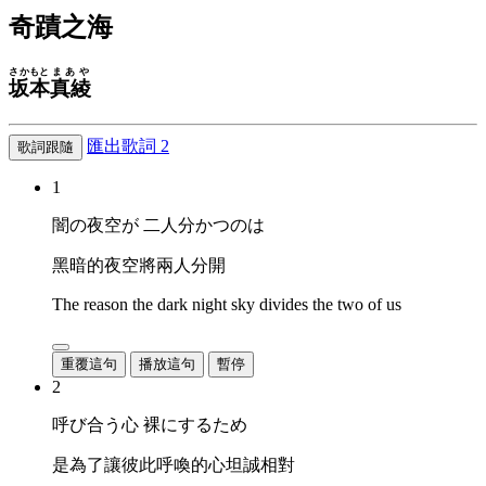
奇蹟之海
さかもと
まあや
坂本
真綾
匯出歌詞
2
歌詞跟隨
1
闇の夜空が 二人分かつのは
黑暗的夜空將兩人分開
The reason the dark night sky divides the two of us
重覆這句
播放這句
暫停
2
呼び合う心 裸にするため
是為了讓彼此呼喚的心坦誠相對