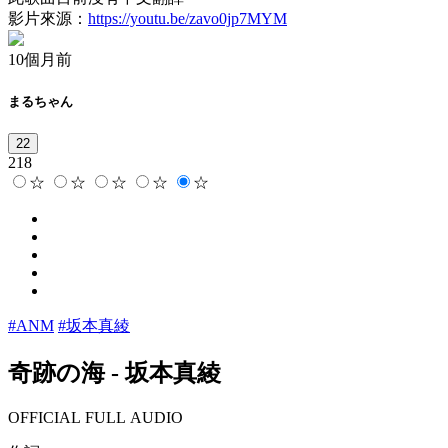
影片來源：
https://youtu.be/zavo0jp7MYM
10個月前
まるちゃん
22
218
☆
☆
☆
☆
☆
#ANM
#坂本真綾
奇跡の海
-
坂本真綾
OFFICIAL FULL AUDIO