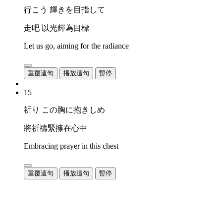
行こう 輝きを目指して
走吧 以光輝為目標
Let us go, aiming for the radiance
重覆這句
播放這句
暫停
15
祈り この胸に抱きしめ
將祈禱緊擁在心中
Embracing prayer in this chest
重覆這句
播放這句
暫停