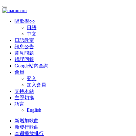
唱歌學○○
日語
中文
日語教室
訊息公告
常見問題
錯誤回報
Google站內查詢
會員
登入
加入會員
支持本站
主題切換
語言
English
新增加歌曲
新發行歌曲
本週播放排行