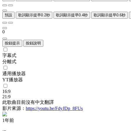
預設
歌詞顯示提早0.2秒
歌詞顯示提早0.4秒
歌詞顯示提早0.6秒
0
按鈕提示
按鈕說明
字幕式
分離式
通用播放器
YT播放器
16:9
21:9
此歌曲目前沒有中文翻譯
影片來源：
https://youtu.be/FdyJDp_8FUs
1年前